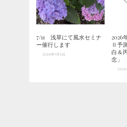
7/11 浅草にて風水セミナ
202
ー催行します
Ⅱ予測
白＆
2026年7月5日
念」
202