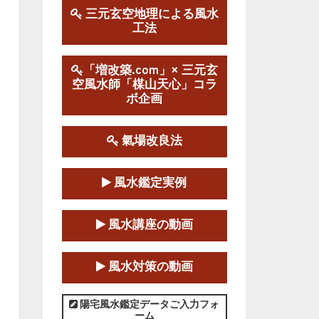
三元玄空地理による風水
工法
第１９期立命塾実践的風水
学講座
2025-09-13～2026-03-01
「増改築.com」× 三元玄
空風水師「楳山天心」コラ
この講座の募集は終了しました。
ボ企画
陰宅三元玄空風水講座
2025-06-07～2025-06-08
氣場改良法
この講座の募集は終了しました。
風水鑑定実例
第１８期立命塾『実践的易
学講座』
風水講座の動画
2025-06-21～2025-08-24
この講座の募集は終了しました。
風水対策の動画
第１８期立命塾「実践的四
柱立命学（四柱推命学）講座」
陽宅風水鑑定データご入力フォ
ーム
2025-01-11～2025-05-11