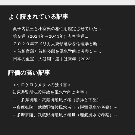
よく読まれている記事
眞子内親王と小室氏の相性を鑑定させていた...
第９運（2024年～2043年）玄空宅運...
２０２０年アメリカ大統領選挙を命理学と断...
～首相官邸と首相公邸を風水学的に考察１～...
日本の至宝、大谷翔平選手は来年（2022...
評価の高い記事
＜ケロケロウメサンの独り言＞
知床遊覧船沈没事故を風水学的に考察Ⅰ
～ 多摩御陵・武蔵御陵風水考（参拝と下盤） ～
～多摩御陵、武蔵野御陵風水考Ⅱ（巒頭風水で考察）～
～多摩御陵、武蔵野御陵風水考Ⅲ（理氣風水で考察）～