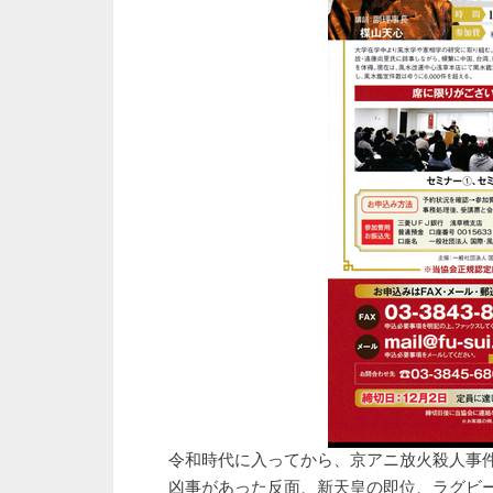
令和時代に入ってから、京アニ放火殺人事
凶事があった反面、新天皇の即位、ラグビ