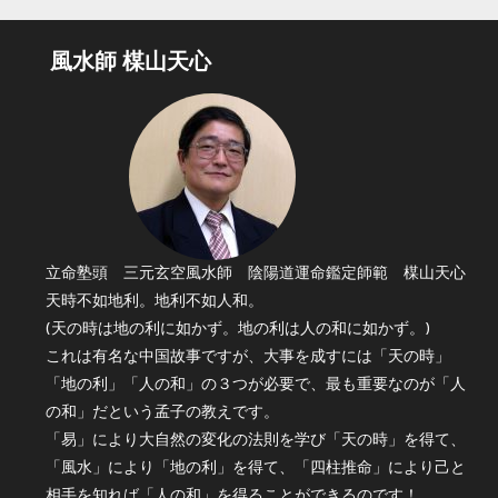
風水師 楳山天心
立命塾頭 三元玄空風水師 陰陽道運命鑑定師範 楳山天心
天時不如地利。地利不如人和。
(天の時は地の利に如かず。地の利は人の和に如かず。)
これは有名な中国故事ですが、大事を成すには「天の時」
「地の利」「人の和」の３つが必要で、最も重要なのが「人
の和」だという孟子の教えです。
「易」により大自然の変化の法則を学び「天の時」を得て、
「風水」により「地の利」を得て、「四柱推命」により己と
相手を知れば「人の和」を得ることができるのです！