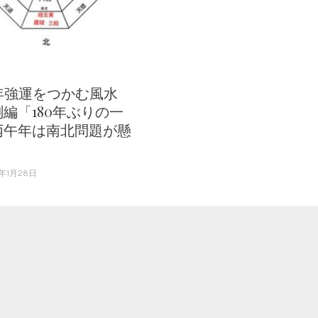
6年強運をつかむ風水
編「180年ぶりの一
丙午年は南北問題が懸
6年1月28日