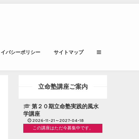
ル｜風水学・四柱推
ライバシーポリシー
サイトマップ
立命講座
立命塾講座ご案内
第２０期立命塾実践的風水
学講座
2026-11-21～2027-04-18
この講座はただ今募集中です。