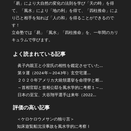
「易」により大自然の変化の法則を学び「天の時」を得
て、「風水」により「地の利」を得て、「四柱推命」によ
り己と相手を知れば「人の和」を得ることができるので
す！
立命塾では「易」「風水」「四柱推命」を、一年間のカリ
キュラムで学びます。
よく読まれている記事
眞子内親王と小室氏の相性を鑑定させていた...
第９運（2024年～2043年）玄空宅運...
２０２０年アメリカ大統領選挙を命理学と断...
～首相官邸と首相公邸を風水学的に考察１～...
日本の至宝、大谷翔平選手は来年（2022...
評価の高い記事
＜ケロケロウメサンの独り言＞
知床遊覧船沈没事故を風水学的に考察Ⅰ