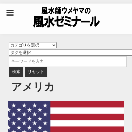
Skip to content
風水師ウメヤマの風
水ゼミナール｜風水
学・四柱推命学・易
アメリカ
学を合わせた立命講
座