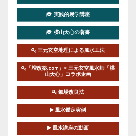
第19期立命塾実践的四柱推命学講座
2026-03-20～2026-07-19
実践的易学講座
この講座の募集は終了しました。
楳山天心の著書
第１９期立命塾実践的風水学講座
2025-09-13～2026-03-01
この講座の募集は終了しました。
三元玄空地理による風水工法
陰宅三元玄空風水講座
「増改築.com」× 三元玄空風水師「楳
2025-06-07～2025-06-08
山天心」コラボ企画
この講座の募集は終了しました。
氣場改良法
第１８期立命塾『実践的易学講座』
2025-06-21～2025-08-24
風水鑑定実例
この講座の募集は終了しました。
第１８期立命塾「実践的四柱立命学（四
風水講座の動画
柱推命学）講座」