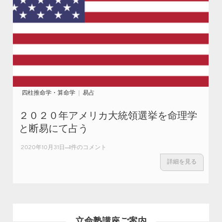
四柱推命学・算命学
易占
２０２０年アメリカ大統領選挙を命理学
と断易にて占う
２０２０年
2020年10月31日
1件のコメント
アメリカ大
詳細を見る
統領選挙を
命理学と断
易にて占う
への
立命塾講座ご案内