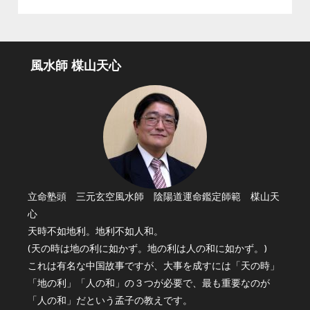
風水師 楳山天心
立命塾頭 三元玄空風水師 陰陽道運命鑑定師範 楳山天
心
天時不如地利。地利不如人和。
(天の時は地の利に如かず。地の利は人の和に如かず。)
これは有名な中国故事ですが、大事を成すには「天の時」
「地の利」「人の和」の３つが必要で、最も重要なのが
「人の和」だという孟子の教えです。