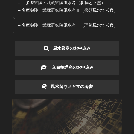
～ 多摩御陵・武蔵御陵風水考（参拝と下盤） ～
～多摩御陵、武蔵野御陵風水考Ⅱ（巒頭風水で考察）
～
～多摩御陵、武蔵野御陵風水考Ⅲ（理氣風水で考察）
～
風水鑑定のお申込み
立命塾講座のお申込み
風水師ウメヤマの著書