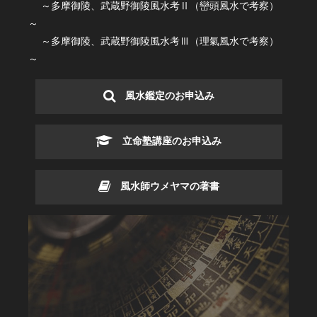
～多摩御陵、武蔵野御陵風水考Ⅱ（巒頭風水で考察）
～
～多摩御陵、武蔵野御陵風水考Ⅲ（理氣風水で考察）
～
風水鑑定のお申込み
立命塾講座のお申込み
風水師ウメヤマの著書