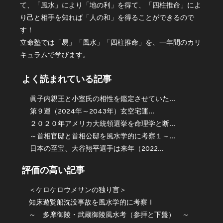
て、「風水」により「地の利」を得て、「四柱推命」によ
り己と相手を知れば「人の和」を得ることができるので
す！
立命塾では「易」「風水」「四柱推命」を、一年間のカリ
キュラムで学びます。
よく読まれている記事
眞子内親王と小室氏の相性を鑑定させていた...
第９運（2024年～2043年）玄空宅運...
２０２０年アメリカ大統領選挙を命理学と断...
～首相官邸と首相公邸を風水学的に考察１～...
日本の至宝、大谷翔平選手は来年（2022...
評価の高い記事
＜ケロケロウメサンの独り言＞
知床遊覧船沈没事故を風水学的に考察Ⅰ
～ 多摩御陵・武蔵御陵風水考（参拝と下盤） ～