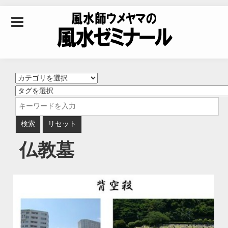
Skip to content
風水師ウメヤマの風
水ゼミナール｜風水
学・四柱推命学・易
仏教墓
学を合わせた立命講
座