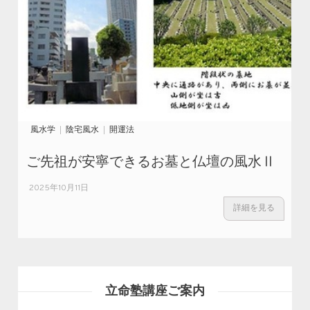
風水学
陰宅風水
開運法
ご先祖が安寧できるお墓と仏壇の風水Ⅱ
2025年10月11日
詳細を見る
立命塾講座ご案内