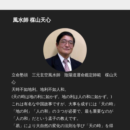
風水師 楳山天心
立命塾頭 三元玄空風水師 陰陽道運命鑑定師範 楳山天
心
天時不如地利。地利不如人和。
(天の時は地の利に如かず。地の利は人の和に如かず。)
これは有名な中国故事ですが、大事を成すには「天の時」
「地の利」「人の和」の３つが必要で、最も重要なのが
「人の和」だという孟子の教えです。
「易」により大自然の変化の法則を学び「天の時」を得