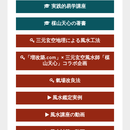
2026-03-20～2026-07-19
実践的易学講座
この講座の募集は終了しました。
楳山天心の著書
第１９期立命塾実践的風水学講座
2025-09-13～2026-03-01
この講座の募集は終了しました。
三元玄空地理による風水工法
陰宅三元玄空風水講座
「増改築.com」× 三元玄空風水師「楳
2025-06-07～2025-06-08
山天心」コラボ企画
この講座の募集は終了しました。
氣場改良法
第１８期立命塾『実践的易学講座』
2025-06-21～2025-08-24
風水鑑定実例
この講座の募集は終了しました。
第１８期立命塾「実践的四柱立命学（四
風水講座の動画
柱推命学）講座」
2025-01-11～2025-05-11