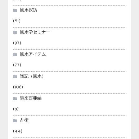
風水探訪
(51)
風水学セミナー
(97)
風水アイテム
(77)
雑記（風水）
(106)
馬来西亜編
(8)
占術
(44)