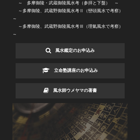
～ 多摩御陵・武蔵御陵風水考（参拝と下盤） ～
～多摩御陵、武蔵野御陵風水考Ⅱ（巒頭風水で考察）
～
～多摩御陵、武蔵野御陵風水考Ⅲ（理氣風水で考察）
～
風水鑑定のお申込み
立命塾講座のお申込み
風水師ウメヤマの著書