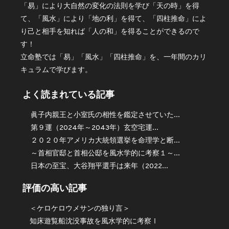
「易」により大自然の変化の法則を学び「天の時」を得
て、「風水」により「地の利」を得て、「四柱推命」によ
り己と相手を知れば「人の和」を得ることができるので
す！
立命塾では「易」「風水」「四柱推命」を、一年間のカリ
キュラムで学びます。
よく読まれている記事
眞子内親王と小室氏の相性を鑑定させていた...
第９運（2024年～2043年）玄空宅運...
２０２０年アメリカ大統領選挙を命理学と断...
～首相官邸と首相公邸を風水学的に考察１～...
日本の至宝、大谷翔平選手は来年（2022...
評価の高い記事
＜ケロケロウメサンの独り言＞
知床遊覧船沈没事故を風水学的に考察Ⅰ