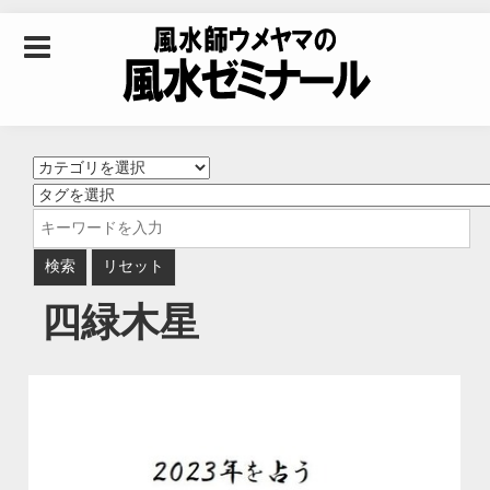
Skip to content
風水師ウメヤマの風
水ゼミナール｜風水
学・四柱推命学・易
四緑木星
学を合わせた立命講
座