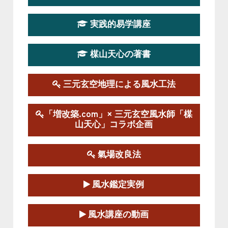
第19期立命塾実践的四柱推命学講座
2026-03-20～2026-07-19
実践的易学講座
この講座の募集は終了しました。
楳山天心の著書
第１９期立命塾実践的風水学講座
2025-09-13～2026-03-01
この講座の募集は終了しました。
三元玄空地理による風水工法
陰宅三元玄空風水講座
「増改築.com」× 三元玄空風水師「楳
2025-06-07～2025-06-08
山天心」コラボ企画
この講座の募集は終了しました。
氣場改良法
第１８期立命塾『実践的易学講座』
2025-06-21～2025-08-24
風水鑑定実例
この講座の募集は終了しました。
第１８期立命塾「実践的四柱立命学（四
風水講座の動画
柱推命学）講座」