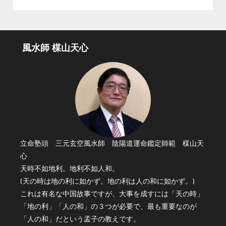
風水師 楳山天心
立命塾頭 三元玄空風水師 陰陽道運命鑑定師範 楳山天
心
天時不如地利。地利不如人和。
(天の時は地の利に如かず。地の利は人の和に如かず。)
これは有名な中国故事ですが、大事を成すには「天の時」
「地の利」「人の和」の３つが必要で、最も重要なのが
「人の和」だという孟子の教えです。