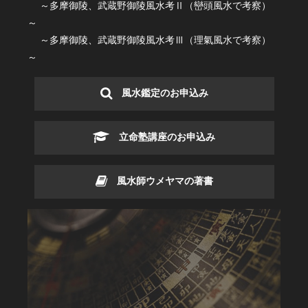
～多摩御陵、武蔵野御陵風水考Ⅱ（巒頭風水で考察）
～
～多摩御陵、武蔵野御陵風水考Ⅲ（理氣風水で考察）
～
風水鑑定のお申込み
立命塾講座のお申込み
風水師ウメヤマの著書