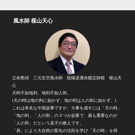
風水師 楳山天心
立命塾頭 三元玄空風水師 陰陽道運命鑑定師範 楳山天
心
天時不如地利。地利不如人和。
(天の時は地の利に如かず。地の利は人の和に如かず。)
これは有名な中国故事ですが、大事を成すには「天の時」
「地の利」「人の和」の３つが必要で、最も重要なのが
「人の和」だという孟子の教えです。
「易」により大自然の変化の法則を学び「天の時」を得