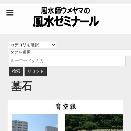
Skip to content
風水師ウメヤマの風
水ゼミナール｜風水
学・四柱推命学・易
墓石
学を合わせた立命講
座