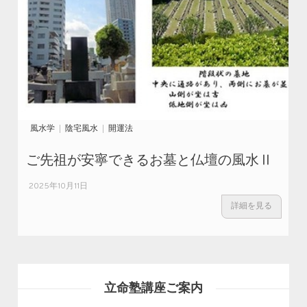
風水学
陰宅風水
開運法
ご先祖が安寧できるお墓と仏壇の風水Ⅱ
2025年10月11日
詳細を見る
立命塾講座ご案内