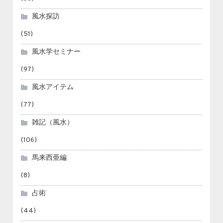
風水探訪
(51)
風水学セミナー
(97)
風水アイテム
(77)
雑記（風水）
(106)
馬来西亜編
(8)
占術
(44)