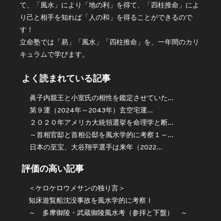
て、「風水」により「地の利」を得て、「四柱推命」によ
り己と相手を知れば「人の和」を得ることができるので
す！
立命塾では「易」「風水」「四柱推命」を、一年間のカリ
キュラムで学びます。
よく読まれている記事
眞子内親王と小室氏の相性を鑑定させていた...
第９運（2024年～2043年）玄空宅運...
２０２０年アメリカ大統領選挙を命理学と断...
～首相官邸と首相公邸を風水学的に考察１～...
日本の至宝、大谷翔平選手は来年（2022...
評価の高い記事
＜ケロケロウメサンの独り言＞
知床遊覧船沈没事故を風水学的に考察Ⅰ
～ 多摩御陵・武蔵御陵風水考（参拝と下盤） ～