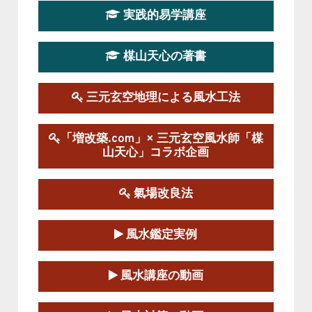
2026-03-20～2026-07-19
実践的易学講座
この講座の募集は終了しました。
楳山天心の著書
第１９期立命塾実践的風水学講座
2025-09-13～2026-03-01
この講座の募集は終了しました。
三元玄空地理による風水工法
陰宅三元玄空風水講座
「増改築.com」× 三元玄空風水師「楳
2025-06-07～2025-06-08
山天心」コラボ企画
この講座の募集は終了しました。
氣場改良法
第１８期立命塾『実践的易学講座』
2025-06-21～2025-08-24
風水鑑定実例
この講座の募集は終了しました。
第１８期立命塾「実践的四柱立命学（四
風水講座の動画
柱推命学）講座」
2025-01-11～2025-05-11