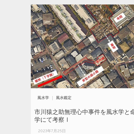
風水学
風水鑑定
市川猿之助無理心中事件を風水学と
学にて考察Ⅰ
2023年7月25日