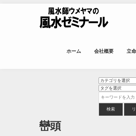
Skip to content
風水師ウメヤ
ホーム
会社概要
立
命
巒頭