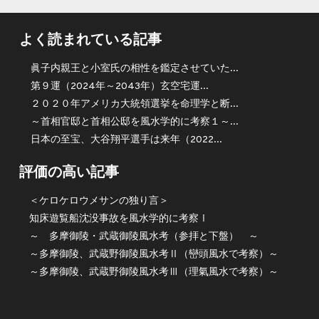
よく読まれている記事
眞子内親王と小室氏の相性を鑑定させていた...
第９運（2024年～2043年）玄空宅運...
２０２０年アメリカ大統領選挙を命理学と断...
～首相官邸と首相公邸を風水学的に考察１～...
日本の至宝、大谷翔平選手は来年（2022...
評価の高い記事
＜ケロケロウメサンの独り言＞
知床遊覧船沈没事故を風水学的に考察Ⅰ
～ 多摩御陵・武蔵御陵風水考（参拝と下盤） ～
～多摩御陵、武蔵野御陵風水考Ⅱ（巒頭風水で考察）～
～多摩御陵、武蔵野御陵風水考Ⅲ（理氣風水で考察）～