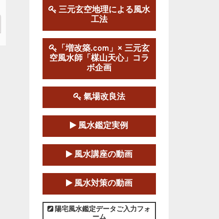
三元玄空地理による風水
工法
第１９期立命塾実践的風水
学講座
2025-09-13～2026-03-01
「増改築.com」× 三元玄
空風水師「楳山天心」コラ
この講座の募集は終了しました。
ボ企画
陰宅三元玄空風水講座
2025-06-07～2025-06-08
氣場改良法
この講座の募集は終了しました。
風水鑑定実例
第１８期立命塾『実践的易
学講座』
風水講座の動画
2025-06-21～2025-08-24
この講座の募集は終了しました。
風水対策の動画
第１８期立命塾「実践的四
柱立命学（四柱推命学）講座」
陽宅風水鑑定データご入力フォ
ーム
2025-01-11～2025-05-11