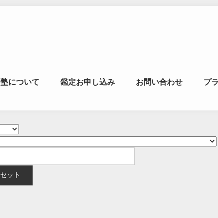
マの風水ゼミナー
命塾について
鑑定お申し込み
お問い合わせ
プ
学・易学を合わせた