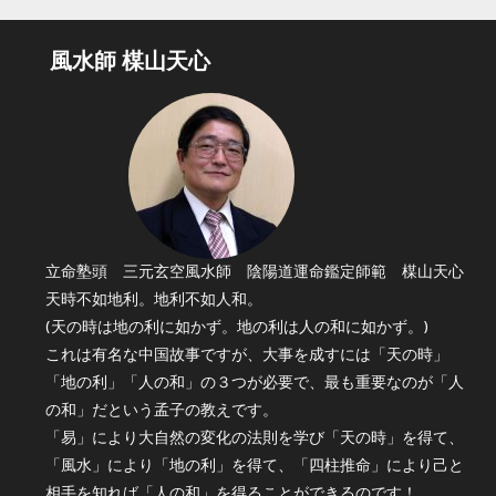
風水師 楳山天心
立命塾頭 三元玄空風水師 陰陽道運命鑑定師範 楳山天心
天時不如地利。地利不如人和。
(天の時は地の利に如かず。地の利は人の和に如かず。)
これは有名な中国故事ですが、大事を成すには「天の時」
「地の利」「人の和」の３つが必要で、最も重要なのが「人
の和」だという孟子の教えです。
「易」により大自然の変化の法則を学び「天の時」を得て、
「風水」により「地の利」を得て、「四柱推命」により己と
相手を知れば「人の和」を得ることができるのです！