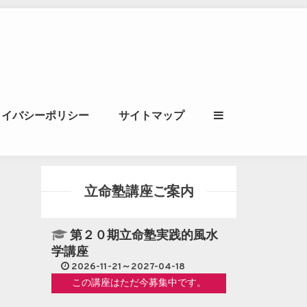
ル｜風水学・四柱推
ライバシーポリシー
サイトマップ
立命講座
立命塾講座ご案内
第２０期立命塾実践的風水
学講座
2026-11-21～2027-04-18
この講座はただ今募集中です。