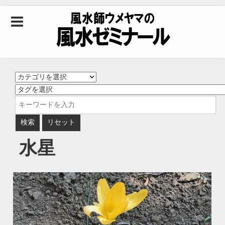
Skip to content
風水師ウメヤマの風
水ゼミナール｜風水
学・四柱推命学・易
水星
学を合わせた立命講
座