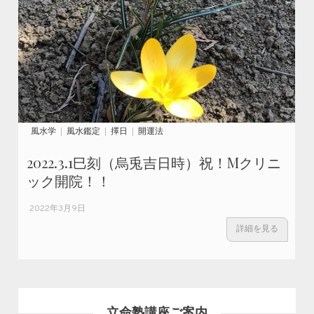
風水学
風水鑑定
擇日
開運法
2022.3.1巳刻（烏兎吉日時）祝！Mクリニ
ック開院！！
2022年3月9日
詳細を見る
立命塾講座ご案内