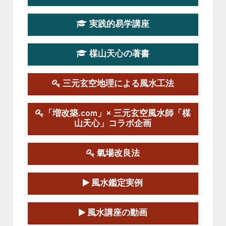
第19期立命塾実践的四柱推命学講座
2026-03-20～2026-07-19
実践的易学講座
この講座の募集は終了しました。
楳山天心の著書
第１９期立命塾実践的風水学講座
2025-09-13～2026-03-01
この講座の募集は終了しました。
三元玄空地理による風水工法
陰宅三元玄空風水講座
「増改築.com」× 三元玄空風水師「楳
2025-06-07～2025-06-08
山天心」コラボ企画
この講座の募集は終了しました。
氣場改良法
第１８期立命塾『実践的易学講座』
2025-06-21～2025-08-24
風水鑑定実例
この講座の募集は終了しました。
第１８期立命塾「実践的四柱立命学（四
風水講座の動画
柱推命学）講座」