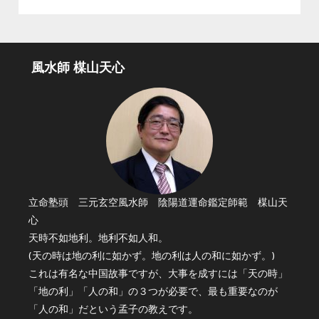
風水師 楳山天心
立命塾頭 三元玄空風水師 陰陽道運命鑑定師範 楳山天
心
天時不如地利。地利不如人和。
(天の時は地の利に如かず。地の利は人の和に如かず。)
これは有名な中国故事ですが、大事を成すには「天の時」
「地の利」「人の和」の３つが必要で、最も重要なのが
「人の和」だという孟子の教えです。