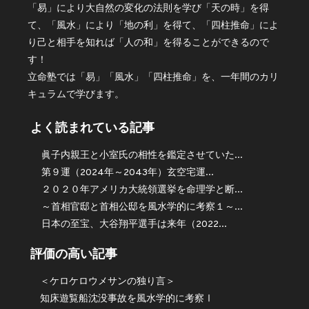
「易」により大自然の変化の法則を学び「天の時」を得
て、「風水」により「地の利」を得て、「四柱推命」によ
り己と相手を知れば「人の和」を得ることができるので
す！
立命塾では「易」「風水」「四柱推命」を、一年間のカリ
キュラムで学びます。
よく読まれている記事
眞子内親王と小室氏の相性を鑑定させていた...
第９運（2024年～2043年）玄空宅運...
２０２０年アメリカ大統領選挙を命理学と断...
～首相官邸と首相公邸を風水学的に考察１～...
日本の至宝、大谷翔平選手は来年（2022...
評価の高い記事
＜ケロケロウメサンの独り言＞
知床遊覧船沈没事故を風水学的に考察Ⅰ