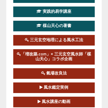
第19期立命塾実践的四柱推命学講座
2026-03-20～2026-07-19
実践的易学講座
この講座の募集は終了しました。
楳山天心の著書
第１９期立命塾実践的風水学講座
2025-09-13～2026-03-01
この講座の募集は終了しました。
三元玄空地理による風水工法
陰宅三元玄空風水講座
「増改築.com」× 三元玄空風水師「楳
2025-06-07～2025-06-08
山天心」コラボ企画
この講座の募集は終了しました。
氣場改良法
第１８期立命塾『実践的易学講座』
2025-06-21～2025-08-24
風水鑑定実例
この講座の募集は終了しました。
第１８期立命塾「実践的四柱立命学（四
風水講座の動画
柱推命学）講座」