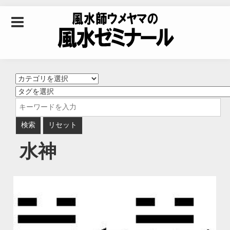
Skip to content
風水師ウメヤマの風
水ゼミナール｜風水
学・四柱推命学・易
水神
学を合わせた立命講
座