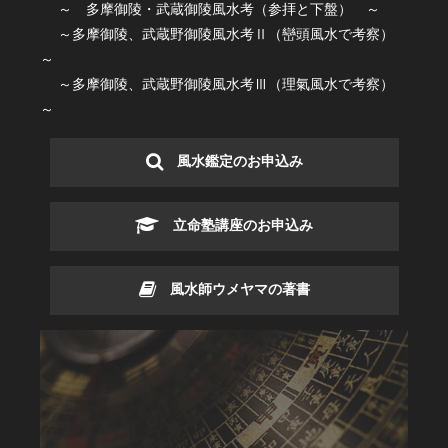
～ 多摩御陵・武蔵御陵風水考（参拝と下盤） ～
～多摩御陵、武蔵野御陵風水考Ⅱ（巒頭風水で考察）
～
～多摩御陵、武蔵野御陵風水考Ⅲ（理氣風水で考察）
～
風水鑑定のお申込み
立命塾講座のお申込み
風水師ウメヤマの著書