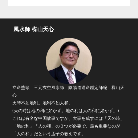
風水師 楳山天心
立命塾頭 三元玄空風水師 陰陽道運命鑑定師範 楳山天
心
天時不如地利。地利不如人和。
(天の時は地の利に如かず。地の利は人の和に如かず。)
これは有名な中国故事ですが、大事を成すには「天の時」
「地の利」「人の和」の３つが必要で、最も重要なのが
「人の和」だという孟子の教えです。