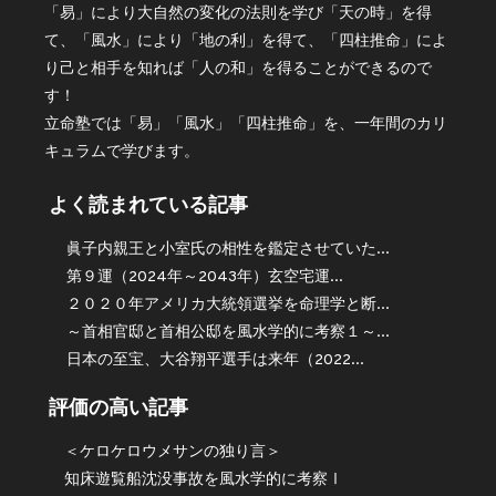
「易」により大自然の変化の法則を学び「天の時」を得
て、「風水」により「地の利」を得て、「四柱推命」によ
り己と相手を知れば「人の和」を得ることができるので
す！
立命塾では「易」「風水」「四柱推命」を、一年間のカリ
キュラムで学びます。
よく読まれている記事
眞子内親王と小室氏の相性を鑑定させていた...
第９運（2024年～2043年）玄空宅運...
２０２０年アメリカ大統領選挙を命理学と断...
～首相官邸と首相公邸を風水学的に考察１～...
日本の至宝、大谷翔平選手は来年（2022...
評価の高い記事
＜ケロケロウメサンの独り言＞
知床遊覧船沈没事故を風水学的に考察Ⅰ