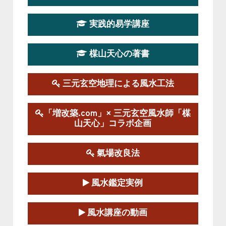
第19期立命塾実践的四柱推命学講座
2026-03-20～2026-07-19
実践的易学講座
この講座の募集は終了しました。
楳山天心の著書
第１９期立命塾実践的風水学講座
2025-09-13～2026-03-01
この講座の募集は終了しました。
三元玄空地理による風水工法
陰宅三元玄空風水講座
「増改築.com」× 三元玄空風水師「楳
2025-06-07～2025-06-08
山天心」コラボ企画
この講座の募集は終了しました。
氣場改良法
第１８期立命塾『実践的易学講座』
2025-06-21～2025-08-24
風水鑑定実例
この講座の募集は終了しました。
第１８期立命塾「実践的四柱立命学（四
風水講座の動画
柱推命学）講座」