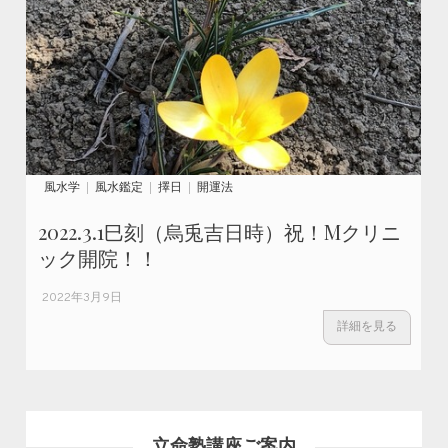
風水学
風水鑑定
擇日
開運法
2022.3.1巳刻（烏兎吉日時）祝！Mクリニ
ック開院！！
2022年3月9日
詳細を見る
立命塾講座ご案内