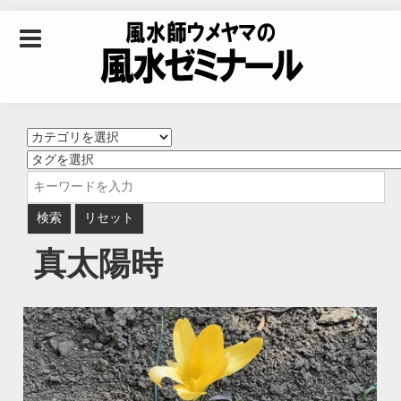
Skip to content
風水師ウメヤマの風
水ゼミナール｜風水
学・四柱推命学・易
真太陽時
学を合わせた立命講
座