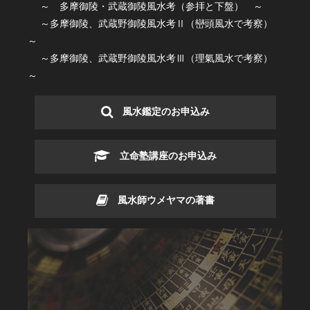
～ 多摩御陵・武蔵御陵風水考（参拝と下盤） ～
～多摩御陵、武蔵野御陵風水考Ⅱ（巒頭風水で考察）
～
～多摩御陵、武蔵野御陵風水考Ⅲ（理氣風水で考察）
～
風水鑑定のお申込み
立命塾講座のお申込み
風水師ウメヤマの著書