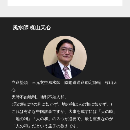
風水師 楳山天心
立命塾頭 三元玄空風水師 陰陽道運命鑑定師範 楳山天
心
天時不如地利。地利不如人和。
(天の時は地の利に如かず。地の利は人の和に如かず。)
これは有名な中国故事ですが、大事を成すには「天の時」
「地の利」「人の和」の３つが必要で、最も重要なのが
「人の和」だという孟子の教えです。