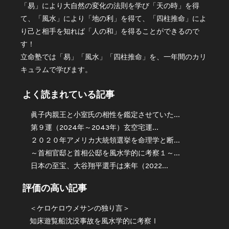
「易」により大自然の変化の法則を学び「天の時」を得
て、「風水」により「地の利」を得て、「四柱推命」によ
り己と相手を知れば「人の和」を得ることができるので
す！
立命塾では「易」「風水」「四柱推命」を、一年間のカリ
キュラムで学びます。
よく読まれている記事
眞子内親王と小室氏の相性を鑑定させていた...
第９運（2024年～2043年）玄空宅運...
２０２０年アメリカ大統領選挙を命理学と断...
～首相官邸と首相公邸を風水学的に考察１～...
日本の至宝、大谷翔平選手は来年（2022...
評価の高い記事
＜ケロケロウメサンの独り言＞
知床遊覧船沈没事故を風水学的に考察Ⅰ