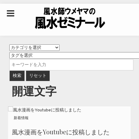
Skip to content
風水師ウメヤマの風
水ゼミナール｜風水
学・四柱推命学・易
開運文字
学を合わせた立命講
座
新着情報
風水漫画をYoutubeに投稿しました