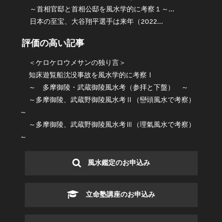
～首相官邸と首相公邸を風水学的に考察１～...
日本の至宝、大谷翔平選手は来年（2022...
評価の高い記事
＜ケロケロウメサンの独り言＞
知床遊覧船沈没事故を風水学的に考察Ⅰ
～ 多摩御陵・武蔵御陵風水考（参拝と下盤） ～
～多摩御陵、武蔵野御陵風水考Ⅱ（巒頭風水で考察）
～
～多摩御陵、武蔵野御陵風水考Ⅲ（理氣風水で考察）
～
風水鑑定のお申込み
立命塾講座のお申込み