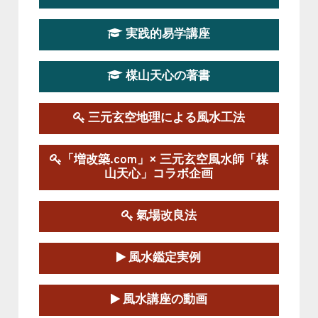
第19期立命塾実践的四柱推命学講座
2026-03-20～2026-07-19
実践的易学講座
この講座の募集は終了しました。
楳山天心の著書
第１９期立命塾実践的風水学講座
2025-09-13～2026-03-01
この講座の募集は終了しました。
三元玄空地理による風水工法
陰宅三元玄空風水講座
「増改築.com」× 三元玄空風水師「楳
2025-06-07～2025-06-08
山天心」コラボ企画
この講座の募集は終了しました。
氣場改良法
第１８期立命塾『実践的易学講座』
2025-06-21～2025-08-24
風水鑑定実例
この講座の募集は終了しました。
第１８期立命塾「実践的四柱立命学（四
風水講座の動画
柱推命学）講座」