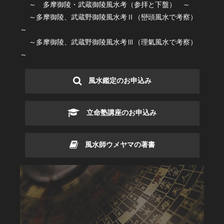
～ 多摩御陵・武蔵御陵風水考（参拝と下盤） ～
～多摩御陵、武蔵野御陵風水考Ⅱ（巒頭風水で考察）
～
～多摩御陵、武蔵野御陵風水考Ⅲ（理氣風水で考察）
～
風水鑑定のお申込み
立命塾講座のお申込み
風水師ウメヤマの著書