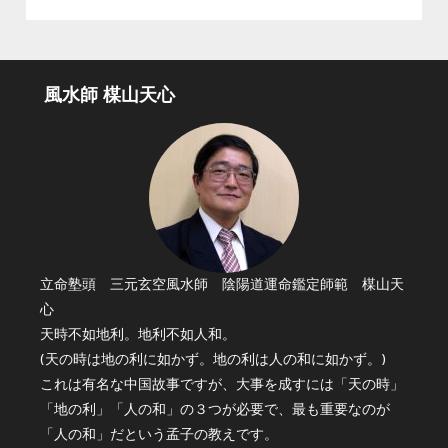
風水師 楳山天心
立命塾頭 三元玄空風水師 陰陽道運命鑑定師範 楳山天
心
天時不如地利。地利不如人和。
(天の時は地の利に如かず。地の利は人の和に如かず。)
これは有名な中国故事ですが、大事を成すには「天の時」
「地の利」「人の和」の３つが必要で、最も重要なのが
「人の和」だという孟子の教えです。