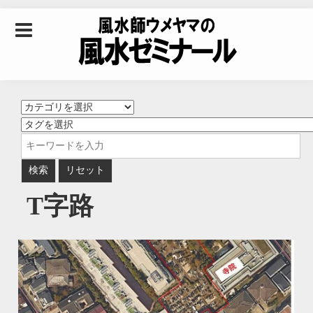
Skip to content
風水師ウメヤマの風
水ゼミナール｜風水
学・四柱推命学・易
T字路
学を合わせた立命講
座