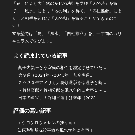
「易」により大自然の変化の法則を学び「天の時」を得
て、「風水」により「地の利」を得て、「四柱推命」によ
り己と相手を知れば「人の和」を得ることができるので
す！
立命塾では「易」「風水」「四柱推命」を、一年間のカリ
キュラムで学びます。
よく読まれている記事
眞子内親王と小室氏の相性を鑑定させていた...
第９運（2024年～2043年）玄空宅運...
２０２０年アメリカ大統領選挙を命理学と断...
～首相官邸と首相公邸を風水学的に考察１～...
日本の至宝、大谷翔平選手は来年（2022...
評価の高い記事
＜ケロケロウメサンの独り言＞
知床遊覧船沈没事故を風水学的に考察Ⅰ