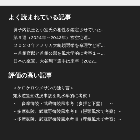
よく読まれている記事
眞子内親王と小室氏の相性を鑑定させていた...
第９運（2024年～2043年）玄空宅運...
２０２０年アメリカ大統領選挙を命理学と断...
～首相官邸と首相公邸を風水学的に考察１～...
日本の至宝、大谷翔平選手は来年（2022...
評価の高い記事
＜ケロケロウメサンの独り言＞
知床遊覧船沈没事故を風水学的に考察Ⅰ
～ 多摩御陵・武蔵御陵風水考（参拝と下盤） ～
～多摩御陵、武蔵野御陵風水考Ⅱ（巒頭風水で考察）～
～多摩御陵、武蔵野御陵風水考Ⅲ（理氣風水で考察）～