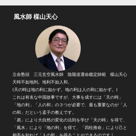
風水師 楳山天心
立命塾頭 三元玄空風水師 陰陽道運命鑑定師範 楳山天心
天時不如地利。地利不如人和。
(天の時は地の利に如かず。地の利は人の和に如かず。)
これは有名な中国故事ですが、大事を成すには「天の時」
「地の利」「人の和」の３つが必要で、最も重要なのが「人
の和」だという孟子の教えです。
「易」により大自然の変化の法則を学び「天の時」を得て、
「風水」により「地の利」を得て、「四柱推命」により己と
相手を知れば「人の和」を得ることができるのです！