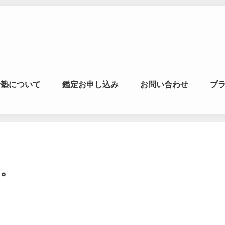
マの風水ゼミナー
命塾について
鑑定お申し込み
お問い合わせ
プ
学・易学を合わせた
。