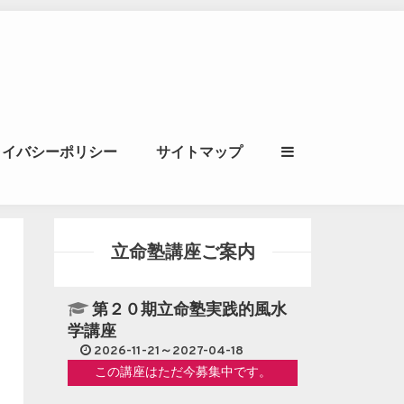
ル｜風水学・四柱推
ライバシーポリシー
サイトマップ
立命講座
立命塾講座ご案内
第２０期立命塾実践的風水
学講座
2026-11-21～2027-04-18
この講座はただ今募集中です。