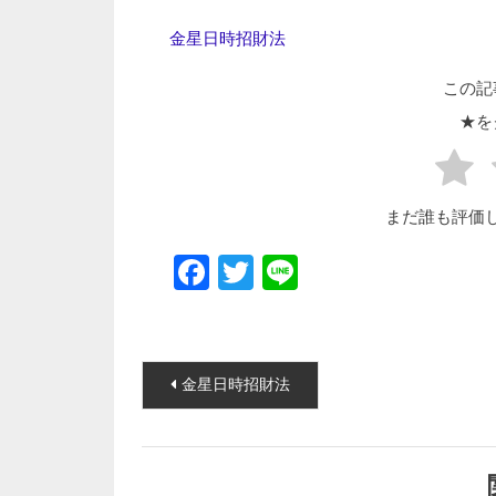
金星日時招財法
この記
★を
まだ誰も評価
Facebook
Twitter
Line
投稿ナビゲーション
金星日時招財法