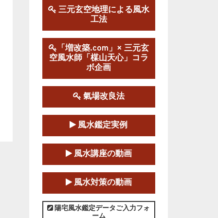
三元玄空地理による風水
工法
第１９期立命塾実践的風水
学講座
2025-09-13～2026-03-01
「増改築.com」× 三元玄
空風水師「楳山天心」コラ
この講座の募集は終了しました。
ボ企画
陰宅三元玄空風水講座
2025-06-07～2025-06-08
氣場改良法
この講座の募集は終了しました。
風水鑑定実例
第１８期立命塾『実践的易
学講座』
風水講座の動画
2025-06-21～2025-08-24
この講座の募集は終了しました。
風水対策の動画
第１８期立命塾「実践的四
柱立命学（四柱推命学）講座」
陽宅風水鑑定データご入力フォ
ーム
2025-01-11～2025-05-11