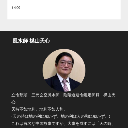
(40)
風水師 楳山天心
立命塾頭 三元玄空風水師 陰陽道運命鑑定師範 楳山天
心
天時不如地利。地利不如人和。
(天の時は地の利に如かず。地の利は人の和に如かず。)
これは有名な中国故事ですが、大事を成すには「天の時」