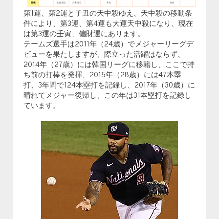
第1運、第2運と子丑の天中殺ゆえ、天中殺の移動条
件により、第3運、第4運も大運天中殺になり、現在
は第3運の壬寅、偏財運にあります。
テームズ選手は2011年（24歳）でメジャーリーグデ
ビューを果たしますが、際立った活躍はならず、
2014年（27歳）には韓国リーグに移籍し、ここで持
ち前の打棒を発揮、2015年（28歳）には47本塁
打、3年間で124本塁打を記録し、2017年（30歳）に
晴れてメジャー復帰し、この年は31本塁打を記録し
ています。