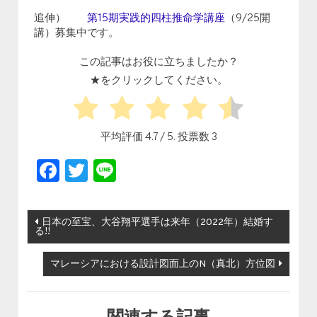
追伸）
第15期実践的四柱推命学講座
（9/25開
講）募集中です。
この記事はお役に立ちましたか？
★をクリックしてください。
平均評価
4.7
/ 5. 投票数
3
Facebook
Twitter
Line
投稿ナビゲーション
日本の至宝、大谷翔平選手は来年（2022年）結婚す
る!!
マレーシアにおける設計図面上のN（真北）方位図
関連する記事