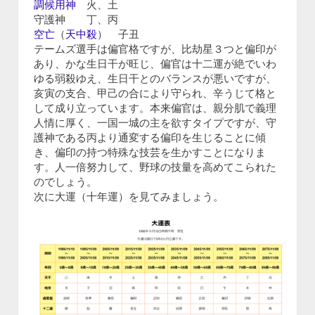
調候用神
火、土
守護神 丁、丙
空亡
（
天中殺
） 子丑
テームズ選手は偏官格ですが、比劫星３つと偏印が
あり、かな生日干が旺じ、偏官は十二運が絶でいわ
ゆる弱殺ゆえ、生日干とのバランスが悪いですが、
亥寅の支合、甲己の合により守られ、辛うじて格と
して成り立っています。本来偏官は、親分肌で義理
人情に厚く、一国一城の主を欲すタイプですが、守
護神である丙より通変する偏印を生じることに傾
き、偏印の持つ特殊な技芸を生かすことになりま
す。人一倍努力して、野球の技量を高めてこられた
のでしょう。
次に大運（十年運）を見てみましょう。