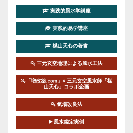
この講座はただ今募集中です。
実践的風水学講座
第19期立命塾実践的四柱推命学講座
2026-03-20～2026-07-19
実践的易学講座
この講座の募集は終了しました。
楳山天心の著書
第１９期立命塾実践的風水学講座
2025-09-13～2026-03-01
この講座の募集は終了しました。
三元玄空地理による風水工法
陰宅三元玄空風水講座
「増改築.com」× 三元玄空風水師「楳
2025-06-07～2025-06-08
山天心」コラボ企画
この講座の募集は終了しました。
氣場改良法
第１８期立命塾『実践的易学講座』
2025-06-21～2025-08-24
風水鑑定実例
この講座の募集は終了しました。