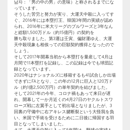
남자：「男の中の男」の意味）と称されるまでにな
っています。
そうした苦労と努力が実り、大運天中殺に入ってす
ぐ、2016年には本塁打王、韓国3年間の実績が認め
られ、2016年に米大リーグのブルワーズと3年なん
と総額1,500万ドル（約15億円）の契約を
勝ち取りました。第3運は壬寅、偏財運ゆえ、大運
天中殺現象も相俟っての巨額契約獲得となったので
しょう。
そして2017年開幕当初から本塁打を量産して4月は
月間で11本塁打を記録し、この記録は今でも球団記
録となっています。
2020年はナショナルズに移籍するも41試合しか出場
できずにFAとなり、この年の12月に巨人と120万ド
ル（約1億2,500万円）の単年契約を結びました。
そして2021年の今年、コロナ禍もあって来日が遅
れ、開幕して一か月近くの4月27日のヤクルトスワ
ローズ戦に左翼手として初出場となりましたが、3
回裏の守備中に右アキレス腱断裂という大怪我を負
い、米国で手術を受けるために二日後に帰国する羽
目となってしまいました。