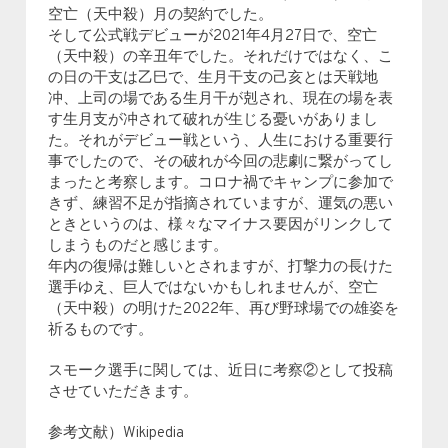
空亡（天中殺）月の契約でした。
そして公式戦デビューが2021年4月27日で、空亡
（天中殺）の辛丑年でした。それだけではなく、こ
の日の干支は乙巳で、生月干支の己亥とは天戦地
冲、上司の場である生月干が剋され、現在の場を表
す生月支が冲されて破れが生じる憂いがありまし
た。それがデビュー戦という、人生における重要行
事でしたので、その破れが今回の悲劇に繋がってし
まったと考察します。コロナ禍でキャンプに参加で
きず、練習不足が指摘されていますが、運気の悪い
ときというのは、様々なマイナス要因がリンクして
しまうものだと感じます。
年内の復帰は難しいとされますが、打撃力の長けた
選手ゆえ、巨人ではないかもしれませんが、空亡
（天中殺）の明けた2022年、再び野球場での雄姿を
祈るものです。
スモーク選手に関しては、近日に考察②として投稿
させていただきます。
参考文献）Wikipedia