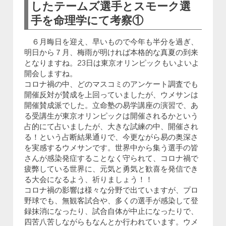
したテームズ選手とスモーク選
手を命理学にて考察①
６月晦日を迎え、早いもので今年も半分を過ぎ、
明日から７月、梅雨が明ければ本格的な真夏の到来
となりますね。23日は東京オリンピックもいよいよ
開会しますね。
コロナ禍の中、どのマスコミのアンケート調査でも
開催反対が賛成を上回っていましたが、ウメサンは
開催賛成派でした。立命塾の易学講座の演習で、あ
る受講生が東京オリンピックは開催されるかという
占的にて占いましたが、大きな試練の中、開催され
る！という占断結果通りで、今更ながら易の奥深さ
を実感するウメサンです。世界中から集う選手の皆
さんが感染発症することなく守られて、コロナ禍で
疲弊している世界に、元気と勇気と歓喜を発信でき
る大会になるよう、祈りましょう！！
コロナ禍の影響は様々な分野で出ていますが、プロ
野球でも、無観客試合や、多くの選手が感染して登
録抹消になったり、試合自体が中止になったりで、
四苦八苦しながらもなんとか行われています。ウメ