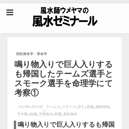
Skip to content
風水師ウメヤマの風
水ゼミナール｜風水
四柱推命学・算命学
鳴り物入りで巨人入りする
学・四柱推命学・易
も帰国したテームズ選手と
スモーク選手を命理学にて
学を合わせた立命講
考察①
座
,
,
,
,
,
2021年6月30日
テームズ
スモーク
空亡
新築
調候用神
,
,
,
,
天中殺
結婚
天戦地冲
財運
四柱推命
鳴り物入りで巨人入りするも帰国