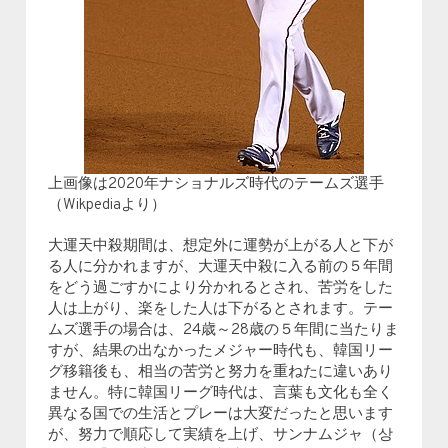
上画像は2020年ナショナルズ時代のテームズ選手
（Wikpediaより）
大運天中殺期間は、想定外に運勢が上がる人と下が
る人に分かれますが、大運天中殺に入る前の５年間
をどう過ごすかにより分かれるとされ、苦労をした
人は上がり、楽をした人は下がるとされます。テー
ムズ選手の場合は、24歳～28歳の５年間に当たりま
すが、結果の出なかったメジャー時代も、韓国リー
グ移籍後も、相当の苦労と努力を重ねたに違いあり
ません。特に韓国リーグ時代は、言葉も文化も全く
異なる国での生活とプレーは大変だったと思います
が、努力で順応して実績を上げ、サンナムジャ（상