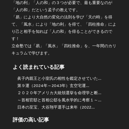
「地の利」「人の和」の３つが必要で、最も重要なのが
「人の和」だという孟子の教えです。
「易」により大自然の変化の法則を学び「天の時」を得
て、「風水」により「地の利」を得て、「四柱推命」によ
り己と相手を知れば「人の和」を得ることができるので
す！
立命塾では「易」「風水」「四柱推命」を、一年間のカリ
キュラムで学びます。
よく読まれている記事
眞子内親王と小室氏の相性を鑑定させていた...
第９運（2024年～2043年）玄空宅運...
２０２０年アメリカ大統領選挙を命理学と断...
～首相官邸と首相公邸を風水学的に考察１～...
日本の至宝、大谷翔平選手は来年（2022...
評価の高い記事