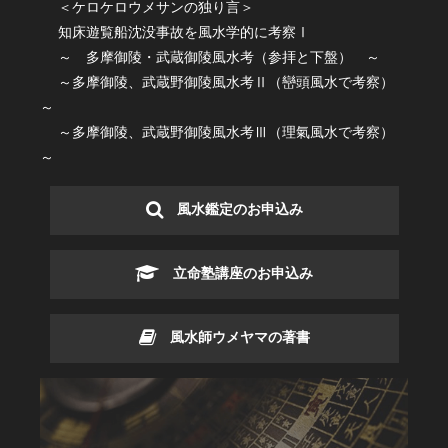
＜ケロケロウメサンの独り言＞
知床遊覧船沈没事故を風水学的に考察Ⅰ
～ 多摩御陵・武蔵御陵風水考（参拝と下盤） ～
～多摩御陵、武蔵野御陵風水考Ⅱ（巒頭風水で考察）
～
～多摩御陵、武蔵野御陵風水考Ⅲ（理氣風水で考察）
～
風水鑑定のお申込み
立命塾講座のお申込み
風水師ウメヤマの著書