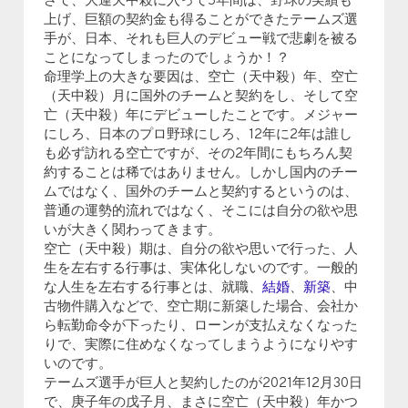
さて、大運天中殺に入って5年間は、野球の実績も
上げ、巨額の契約金も得ることができたテームズ選
手が、日本、それも巨人のデビュー戦で悲劇を被る
ことになってしまったのでしょうか！？
命理学上の大きな要因は、空亡（天中殺）年、空亡
（天中殺）月に国外のチームと契約をし、そして空
亡（天中殺）年にデビューしたことです。メジャー
にしろ、日本のプロ野球にしろ、12年に2年は誰し
も必ず訪れる空亡ですが、その2年間にもちろん契
約することは稀ではありません。しかし国内のチー
ムではなく、国外のチームと契約するというのは、
普通の運勢的流れではなく、そこには自分の欲や思
いが大きく関わってきます。
空亡（天中殺）期は、自分の欲や思いで行った、人
生を左右する行事は、実体化しないのです。一般的
な人生を左右する行事とは、就職、
結婚
、
新築
、中
古物件購入などで、空亡期に新築した場合、会社か
ら転勤命令が下ったり、ローンが支払えなくなった
りで、実際に住めなくなってしまうようになりやす
いのです。
テームズ選手が巨人と契約したのが2021年12月30日
で、庚子年の戊子月、まさに空亡（天中殺）年かつ