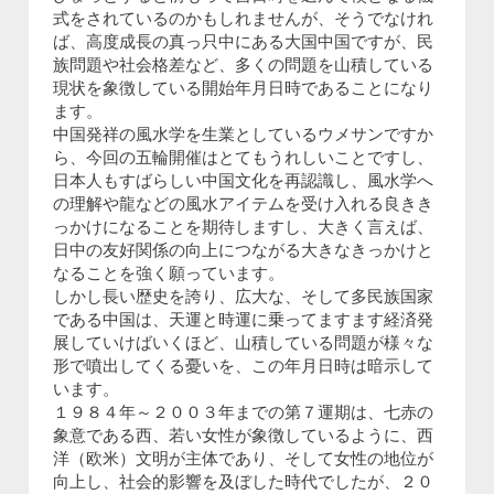
式をされているのかもしれませんが、そうでなけれ
ば、高度成長の真っ只中にある大国中国ですが、民
族問題や社会格差など、多くの問題を山積している
現状を象徴している開始年月日時であることになり
ます。
中国発祥の風水学を生業としているウメサンですか
ら、今回の五輪開催はとてもうれしいことですし、
日本人もすばらしい中国文化を再認識し、風水学へ
の理解や龍などの風水アイテムを受け入れる良きき
っかけになることを期待しますし、大きく言えば、
日中の友好関係の向上につながる大きなきっかけと
なることを強く願っています。
しかし長い歴史を誇り、広大な、そして多民族国家
である中国は、天運と時運に乗ってますます経済発
展していけばいくほど、山積している問題が様々な
形で噴出してくる憂いを、この年月日時は暗示して
います。
１９８４年～２００３年までの第７運期は、七赤の
象意である西、若い女性が象徴しているように、西
洋（欧米）文明が主体であり、そして女性の地位が
向上し、社会的影響を及ぼした時代でしたが、２０