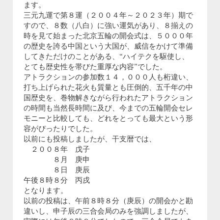
ます。
三元九運で第８運（２００４年～２０２３年）期で
すので、８数（八白）に強い運気があり、８揃えの
時を見て始まった北京五輪の開会式は、５０００年
の歴史を誇る中国という大国が、威信をかけて準備
してきただけのことがある、“ハイテクを駆使し、
とても歴史性を帯びた重厚な内容”でした。
アトラクションの参加数１４，０００人も桁違い、
打ち上げられた花火も質量とも圧倒的、五千年の中
国歴史を、巻物解きながら行われたアトラクション
の時間も当然長時間に及び、今までの五輪開会セレ
モニーと比較しても、どれをとっても最大という形
容がぴったりでした。
以前にも投稿しましたが、干支暦では、
２００８年 戊子
８月 庚申
８日 庚辰
午後８時８分 丙戌
となります。
以前の投稿は、午前８時８分（庚辰）の開会かと勘
違いし、申子辰の三合会局のみを強調しましたが、