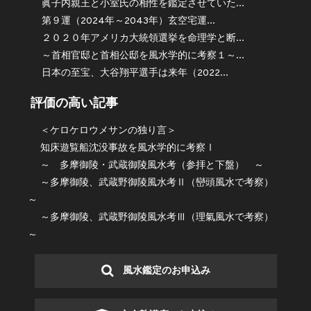
眞子内親王と小室氏の相性を鑑定させていた...
第９運（2024年～2043年）玄空宅運...
２０２０年アメリカ大統領選挙を命理学と断...
～首相官邸と首相公邸を風水学的に考察１～...
日本の至宝、大谷翔平選手は来年（2022...
評価の高い記事
＜ケロケロウメサンの独り言＞
知床遊覧船沈没事故を風水学的に考察Ⅰ
～ 多摩御陵・武蔵御陵風水考（参拝と下盤） ～
～多摩御陵、武蔵野御陵風水考Ⅱ（巒頭風水で考察）
～
～多摩御陵、武蔵野御陵風水考Ⅲ（理氣風水で考察）
～
風水鑑定のお申込み