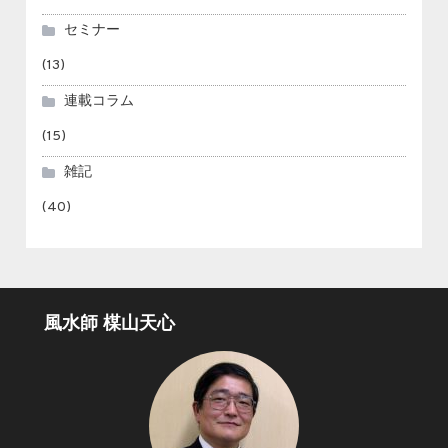
セミナー
(13)
連載コラム
(15)
雑記
(40)
風水師 楳山天心