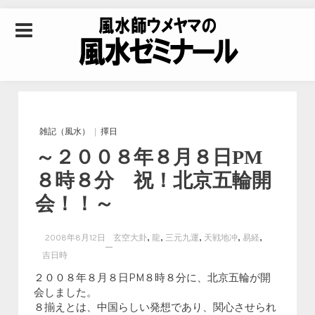
Skip to content
風水師ウメヤマの風
水ゼミナール｜風水
雑記（風水）
擇日
～２００８年８月８日PM
学・四柱推命学・易
８時８分 祝！北京五輪開
会！！～
学を合わせた立命講
,
,
,
,
,
2008年8月12日
玄空大卦
龍
三元九運
天戦地冲
易経
座
吉日時
２００８年８月８日PM８時８分に、北京五輪が開
会しました。
８揃えとは、中国らしい発想であり、関心させられ