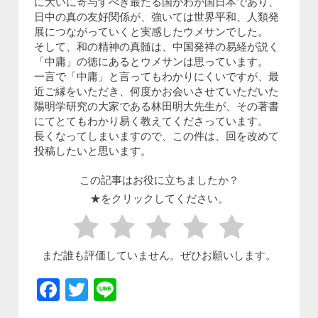
に大いに寄与すべき最たる国がわが国日本であり、
日中の真の友好関係が、強いては世界平和、人類発
展につながっていくと実感したウメサンでした。
そして、和の精神の真髄は、中国発祥の易経が説く
「中庸」の徳にあるとウメサンは思っています。
一言で「中庸」と言ってもわかりにくいですが、最
近ご縁をいただき、何度かお会いさせていただいた
陽明学研究の大家である林田明大先生が、その著書
にてとてもわかり易く教えてくださっています。
長くなってしまいますので、この件は、回を改めて
投稿したいと思います。
この記事はお役に立ちましたか？
★をクリックしてください。
まだ誰も評価していません。ぜひお願いします。
Facebook
Twitter
Line