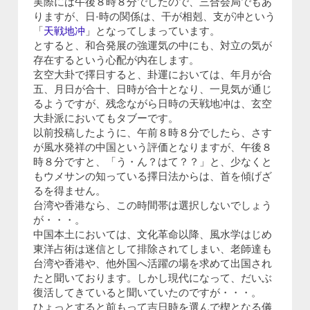
実際には午後８時８分でしたので、三合会局でもあ
りますが、日-時の関係は、干が相剋、支が冲という
「
天戦地冲
」となってしまっています。
とすると、和合発展の強運気の中にも、対立の気が
存在するという心配が内在します。
玄空大卦で擇日すると、卦運においては、年月が合
五、月日が合十、日時が合十となり、一見気が通じ
るようですが、残念ながら日時の天戦地冲は、玄空
大卦派においてもタブーです。
以前投稿したように、午前８時８分でしたら、さす
が風水発祥の中国という評価となりますが、午後８
時８分ですと、「う・ん？はて？？」と、少なくと
もウメサンの知っている擇日法からは、首を傾げざ
るを得ません。
台湾や香港なら、この時間帯は選択しないでしょう
が・・・。
中国本土においては、文化革命以降、風水学はじめ
東洋占術は迷信として排除されてしまい、老師達も
台湾や香港や、他外国へ活躍の場を求めて出国され
たと聞いております。しかし現代になって、だいぶ
復活してきていると聞いていたのですが・・・。
ひょっとすると前もって吉日時を選んで楔となる儀