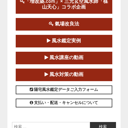
陰宅三元玄空風水講座
「増改築.com」× 三元玄空風水師「楳
2025-06-07～2025-06-08
山天心」コラボ企画
この講座の募集は終了しました。
氣場改良法
第１８期立命塾『実践的易学講座』
2025-06-21～2025-08-24
風水鑑定実例
この講座の募集は終了しました。
第１８期立命塾「実践的四柱立命学（四
風水講座の動画
柱推命学）講座」
2025-01-11～2025-05-11
風水対策の動画
この講座の募集は終了しました。
陽宅風水鑑定データご入力フォーム
支払い・配送・キャンセルについて
検索: