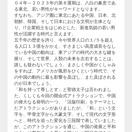
０４年～２０２３年の第８運期は、八白の象意であ
る東北、若い男性がキーワードとなります。
すなわち、アジア圏に東北にあたる中国、日本、北
朝鮮、韓国、そして日本における文明が主体とな
り、IT企業戦士をはじめとした、新進気鋭の若い男
性が活躍する時代と言えます。
五千年の歴史を誇り、今や世界人口の１/５を超え
る人口１３億をかかえ、すさまじい高度成長をなし
ている中国の動向は、東アジアの時代の大きな鍵を
握り、そして世界、人類の未来を左右することは、
誰しも疑わないでしょう。まさしく中国がくしゃみ
をすれば、アメリカが風邪をひくという時代で、そ
の中国の動向に最も影響を及ぼし、また及ぼされる
のが日本でしょう。
「和を持って尊しとす」と聖徳太子は言われまし
た。くしくも今回の開会式アトラクションで、中国
の偉大なる発明の一つ、「活版印刷」をテーマとし
たアトラクションがありましたが、「和」という文
字を、甲骨文字から大篆文字、そして現代の文字形
へと、時代を追った変化を三段階で表していました
が、このアトラクションを通じ、中国の発展と平和