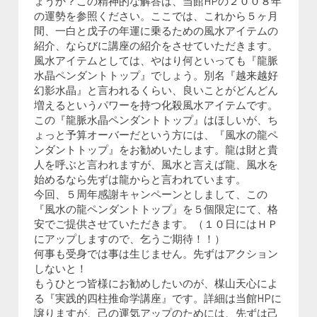
ょうか？この精神的な解答は、当館HPの２００８年
の運勢を参照ください。ここでは、これから５ヶ月
間、一白と戊子の年運に乗るための風水アイテムの
紹介、ならびに講座の紹介をさせていただきます。
風水アイテムとしては、やはり何といっても『龍脈
水晶ペンダントトップ』でしょう。別名『越来越好
幻影水晶』と言われるくらい、良いことがどんどん
増えるというパワーを持つ化殺風水アイテムです。
この『龍脈水晶ペンダントトップ』はほしいが、ち
ょっと予算オーバーだという方には、『風水の龍ペ
ンダントトップ』をお勧めいたします。龍は財と貴
人を呼ぶと言われますが、風水と言えば龍、風水を
始めるなら先ずは龍からと言われています。
今回、５周年感謝キャンペーンとしまして、この
『風水の龍ペンダントトップ』を５個限定にて、格
安でご提供させていただきます。（１０日にはＨＰ
にアップしますので、乞うご期待！！）
何事も受身では事は生じません。先ずはアクション
しないと！
もうひとつ皆様にお勧めしたいのが、楳山天心によ
る『実践的四柱推命学講座』です。詳細は当館HPに
譲りますが、己の運気アップのためには、先ずは己