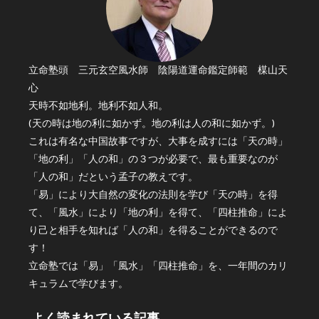
立命塾頭 三元玄空風水師 陰陽道運命鑑定師範 楳山天
心
天時不如地利。地利不如人和。
(天の時は地の利に如かず。地の利は人の和に如かず。)
これは有名な中国故事ですが、大事を成すには「天の時」
「地の利」「人の和」の３つが必要で、最も重要なのが
「人の和」だという孟子の教えです。
「易」により大自然の変化の法則を学び「天の時」を得
て、「風水」により「地の利」を得て、「四柱推命」によ
り己と相手を知れば「人の和」を得ることができるので
す！
立命塾では「易」「風水」「四柱推命」を、一年間のカリ
キュラムで学びます。
よく読まれている記事