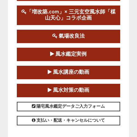
陰宅三元玄空風水講座
「増改築.com」× 三元玄空風水師「楳
2025-06-07～2025-06-08
山天心」コラボ企画
この講座の募集は終了しました。
氣場改良法
第１８期立命塾『実践的易学講座』
2025-06-21～2025-08-24
風水鑑定実例
この講座の募集は終了しました。
第１８期立命塾「実践的四柱立命学（四
風水講座の動画
柱推命学）講座」
2025-01-11～2025-05-11
風水対策の動画
この講座の募集は終了しました。
陽宅風水鑑定データご入力フォーム
支払い・配送・キャンセルについて