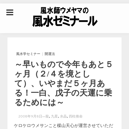
Skip to content
風水師ウメヤマの風
水ゼミナール｜風水
風水学セミナー
開運法
～早いもので今年もあと５
学・四柱推命学・易
ヶ月（２/４を境とし
て）、いやまだ５ヶ月あ
学を合わせた立命講
る！一白、戊子の天運に乗
るためには～
座
,
,
,
2008年9月8日
龍
九星
水晶
四柱推命
ケロケロウメサンこと楳山天心が運営させていただ