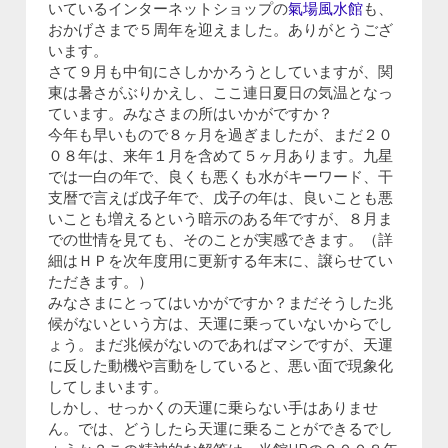
いているインターネットショップの
氣場風水館
も、
おかげさまで５周年を迎えました。ありがとうござ
います。
さて９月も中旬にさしかかろうとしていますが、関
東は暑さがぶりかえし、ここ連日夏日の気温となっ
ています。みなさまの所はいかがですか？
今年も早いもので８ヶ月を過ぎましたが、まだ２０
０８年は、来年１月を含めて５ヶ月あります。九星
では一白の年で、良くも悪くも水がキーワード、干
支暦で言えば戊子年で、戊子の年は、良いことも悪
いことも増えるという暗示のある年ですが、８月ま
での世情を見ても、そのことが実感できます。（詳
細はＨＰを次年度用に更新する年末に、譲らせてい
ただきます。）
みなさまにとってはいかがですか？まだそうした兆
候がないという方は、天運に乗っていないからでし
ょう。まだ兆候がないのであればマシですが、天運
に反した動機や言動をしていると、悪い面で現象化
してしまいます。
しかし、せっかくの天運に乗らない手はありませ
ん。では、どうしたら天運に乗ることができるでし