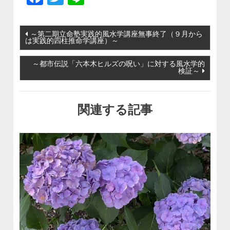
投稿ナビゲーション
～第二期立命塾実践的風水学講座無事終了（９月から
は実践的四柱推命学講座）～
～都市伝説「六本木ヒルズの呪い」に対する風水学的
検証～
関連する記事