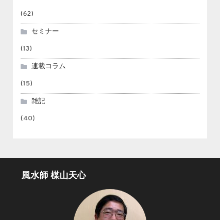
(62)
セミナー
(13)
連載コラム
(15)
雑記
(40)
風水師 楳山天心