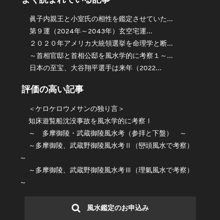
眞子内親王と小室氏の相性を鑑定させていた...
第９運（2024年～2043年）玄空宅運...
２０２０年アメリカ大統領選挙を命理学と断...
～首相官邸と首相公邸を風水学的に考察１～...
日本の至宝、大谷翔平選手は来年（2022...
評価の高い記事
＜ケロケロウメサンの独り言＞
知床遊覧船沈没事故を風水学的に考察Ⅰ
～ 多摩御陵・武蔵御陵風水考（参拝と下盤） ～
～多摩御陵、武蔵野御陵風水考Ⅱ（巒頭風水で考察）
～
～多摩御陵、武蔵野御陵風水考Ⅲ（理氣風水で考察）
～
風水鑑定のお申込み