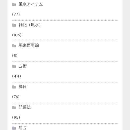
風水アイテム
(77)
雑記（風水）
(106)
馬来西亜編
(8)
占術
(44)
擇日
(76)
開運法
(95)
易占