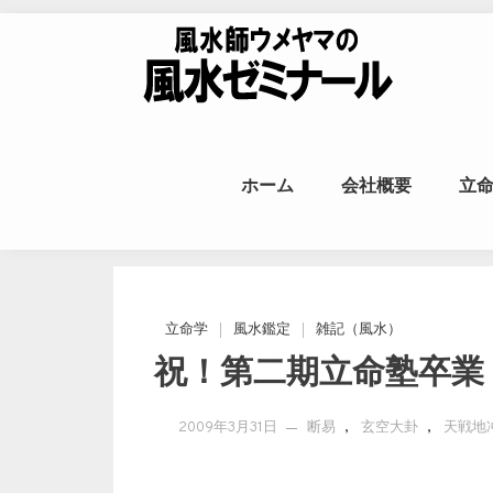
Skip to content
風水師ウメヤ
ホーム
会社概要
立
命
立命学
風水鑑定
雑記（風水）
祝！第二期立命塾卒業
,
,
2009年3月31日
断易
玄空大卦
天戦地