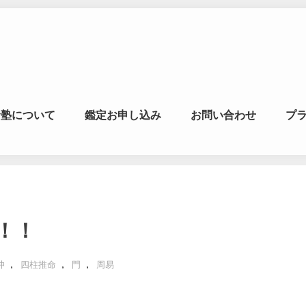
マの風水ゼミナー
命塾について
鑑定お申し込み
お問い合わせ
プ
学・易学を合わせた
！！
,
,
,
冲
四柱推命
門
周易