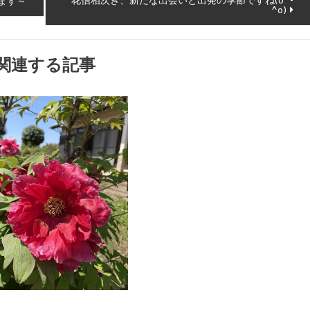
花信相次ぎ、新たな出会いと出発の季節ですね(o^-
ます～
^o)
関連する記事