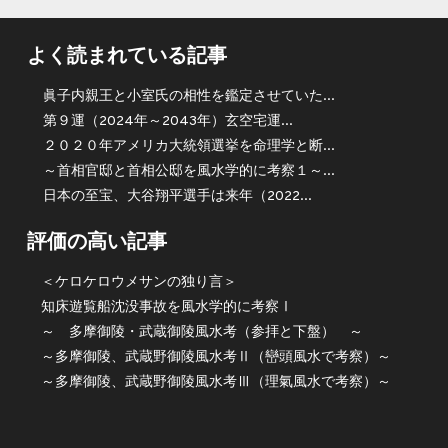
よく読まれている記事
眞子内親王と小室氏の相性を鑑定させていた...
第９運（2024年～2043年）玄空宅運...
２０２０年アメリカ大統領選挙を命理学と断...
～首相官邸と首相公邸を風水学的に考察１～...
日本の至宝、大谷翔平選手は来年（2022...
評価の高い記事
＜ケロケロウメサンの独り言＞
知床遊覧船沈没事故を風水学的に考察Ⅰ
～ 多摩御陵・武蔵御陵風水考（参拝と下盤） ～
～多摩御陵、武蔵野御陵風水考Ⅱ（巒頭風水で考察）～
～多摩御陵、武蔵野御陵風水考Ⅲ（理氣風水で考察）～