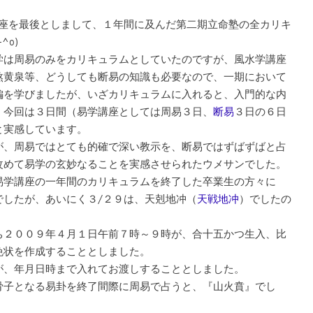
講座を最後としまして、１年間に及んだ第二期立命塾の全カリキ
^o)
学は周易のみをカリキュラムとしていたのですが、風水学講座
煞黄泉等、どうしても断易の知識も必要なので、一期において
編を学びましたが、いざカリキュラムに入れると、入門的な内
、今回は３日間（易学講座としては周易３日、
断易
３日の６日
と実感しています。
が、周易ではとても的確で深い教示を、断易ではずばずばと占
改めて易学の玄妙なることを実感させられたウメサンでした。
易学講座の一年間のカリキュラムを終了した卒業生の方々に
でしたが、あいにく３/２９は、天剋地冲（
天戦地冲
）でしたの
ち２００９年４月１日午前７時～９時が、合十五かつ生入、比
免状を作成することとしました。
が、年月日時まで入れてお渡しすることとしました。
骨子となる易卦を終了間際に周易で占うと、『山火賁』でし