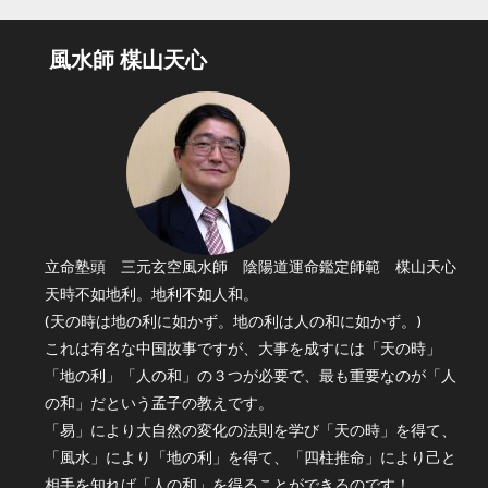
風水師 楳山天心
立命塾頭 三元玄空風水師 陰陽道運命鑑定師範 楳山天心
天時不如地利。地利不如人和。
(天の時は地の利に如かず。地の利は人の和に如かず。)
これは有名な中国故事ですが、大事を成すには「天の時」
「地の利」「人の和」の３つが必要で、最も重要なのが「人
の和」だという孟子の教えです。
「易」により大自然の変化の法則を学び「天の時」を得て、
「風水」により「地の利」を得て、「四柱推命」により己と
相手を知れば「人の和」を得ることができるのです！