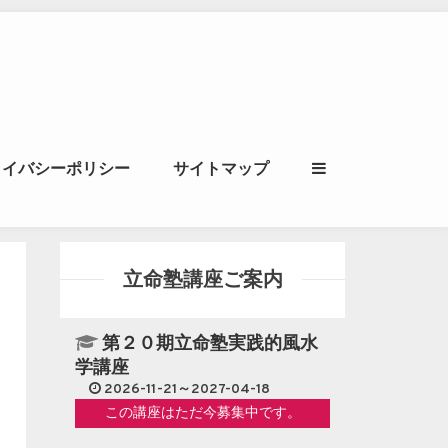
ル｜風水学・四柱推
ライバシーポリシー
サイトマップ
立命講座
立命塾講座ご案内
第２０期立命塾実践的風水
学講座
2026-11-21～2027-04-18
この講座はただ今募集中です。