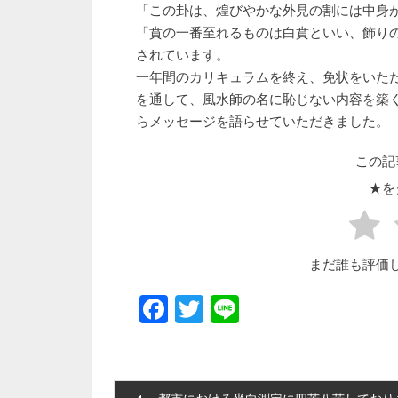
「この卦は、煌びやかな外見の割には中身
「賁の一番至れるものは白賁といい、飾り
されています。
一年間のカリキュラムを終え、免状をいた
を通して、風水師の名に恥じない内容を築
らメッセージを語らせていただきました。
この記
★を
まだ誰も評価
Facebook
Twitter
Line
投稿ナビゲーション