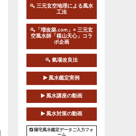
三元玄空地理による風水
工法
第１９期立命塾実践的風水
学講座
2025-09-13～2026-03-01
「増改築.com」× 三元玄
空風水師「楳山天心」コラ
この講座の募集は終了しました。
ボ企画
陰宅三元玄空風水講座
2025-06-07～2025-06-08
氣場改良法
この講座の募集は終了しました。
風水鑑定実例
第１８期立命塾『実践的易
学講座』
風水講座の動画
2025-06-21～2025-08-24
この講座の募集は終了しました。
風水対策の動画
第１８期立命塾「実践的四
柱立命学（四柱推命学）講座」
陽宅風水鑑定データご入力フォ
ーム
2025-01-11～2025-05-11