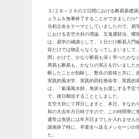
３/２８～２９の２日間における断易基礎
ュラムを無事終了することができました(o^-
当初立命をテーマとしていましたので、易
における玄空大卦の理論、五鬼運財法、曜
は、易学の補講として、１日だけ断易入門
容だけでは物足らなくなってしまいまして
間）かけて、かなり断易も深く学べたかな
周易も断易も、かなりの実占を行いました
断したことが効験し、塾生の皆様と共に、
実践的風水学、実践的四柱推命学、実践的
は、「氣場風水師」免状をお渡しする予定
で、後日郵送することとしました。
玄空大卦にて擇日しますと、本日、すなわ
和の大吉年月日時ですので、この時間帯に
通常は免状には年月日までしか入れません
講座終了時に、卒業生へ送るメッセージの
た。