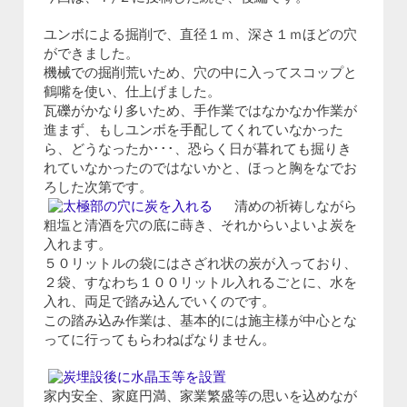
ユンボによる掘削で、直径１ｍ、深さ１ｍほどの穴
ができました。
機械での掘削荒いため、穴の中に入ってスコップと
鶴嘴を使い、仕上げました。
瓦礫がかなり多いため、手作業ではなかなか作業が
進まず、もしユンボを手配してくれていなかった
ら、どうなったか･･･、恐らく日が暮れても掘りき
れていなかったのではないかと、ほっと胸をなでお
ろした次第です。
清めの祈祷しながら
粗塩と清酒を穴の底に蒔き、それからいよいよ炭を
入れます。
５０リットルの袋にはさざれ状の炭が入っており、
２袋、すなわち１００リットル入れるごとに、水を
入れ、両足で踏み込んでいくのです。
この踏み込み作業は、基本的には施主様が中心とな
ってに行ってもらわねばなりません。
家内安全、家庭円満、家業繁盛等の思いを込めなが