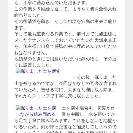
ら、丁寧に踏み込んでいただきます。
この作業を５回繰り返して、ようやく炭を全部入れ
終わりました。
その後清酒を蒔き、そして粗塩を穴底の中央に盛り
ます。
そして最も重要なる作業です。前日までに施主様に
メしたテナンスをしておいていただいた天然水晶玉
を、施主様ご自身で盛塩の中に埋め込んでいただか
ねばなりません。
地鎮祭のときにご用意いただいた鎮め物も、その近
くに設置しました。
その後、掘り出した
土を被せるのですが、今回はかなりの瓦礫が含まれ
ていたため、被せる前に、大きな瓦礫は取り除き、
それからスコップで丁寧に穴に戻しました。
土を戻す場合も、何度か作
業を中断し、水を蒔いてか
ら足で丁寧に踏み込みます。これをしないと地盤が
ゆるいため、雨が降った後など陥没してしまうので