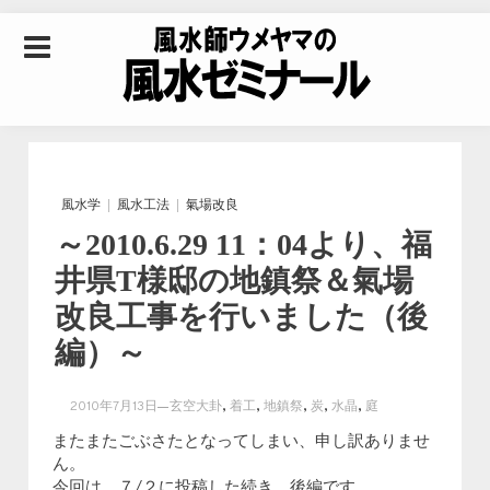
Skip to content
風水師ウメヤマの風
水ゼミナール｜風水
風水学
風水工法
氣場改良
～2010.6.29 11：04より、福
学・四柱推命学・易
井県T様邸の地鎮祭＆氣場
改良工事を行いました（後
学を合わせた立命講
編）～
座
,
,
,
,
,
2010年7月13日
玄空大卦
着工
地鎮祭
炭
水晶
庭
またまたごぶさたとなってしまい、申し訳ありませ
ん。
今回は、７/２に投稿した続き、後編です。