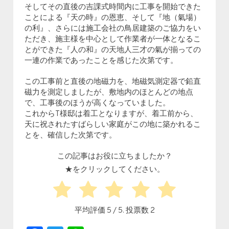
そしてその直後の吉課式時間内に工事を開始できた
ことによる『天の時』の恩恵、そして『地（氣場）
の利』、さらには施工会社の鳥居建築のご協力をい
ただき、施主様を中心として作業者が一体となるこ
とができた『人の和』の天地人三才の氣が揃っての
一連の作業であったことを感じた次第です。
この工事前と直後の地磁力を、地磁気測定器で鉛直
磁力を測定しましたが、敷地内のほとんどの地点
で、工事後のほうが高くなっていました。
これからT様邸は着工となりますが、着工前から、
天に祝されたすばらしい家庭がこの地に築かれるこ
とを、確信した次第です。
この記事はお役に立ちましたか？
★をクリックしてください。
平均評価
5
/ 5. 投票数
2