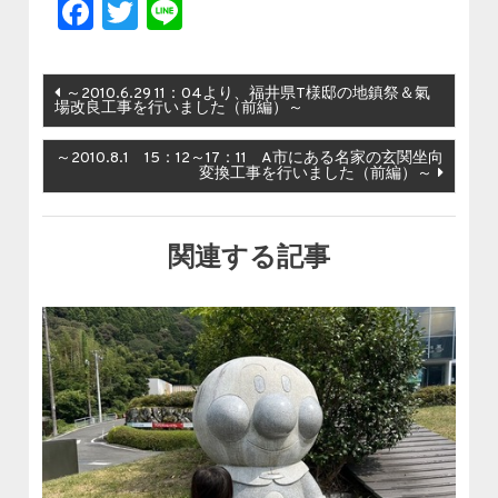
Facebook
Twitter
Line
投稿ナビゲーション
～2010.6.29 11：04より、福井県T様邸の地鎮祭＆氣
場改良工事を行いました（前編）～
～2010.8.1 15：12～17：11 A市にある名家の玄関坐向
変換工事を行いました（前編）～
関連する記事