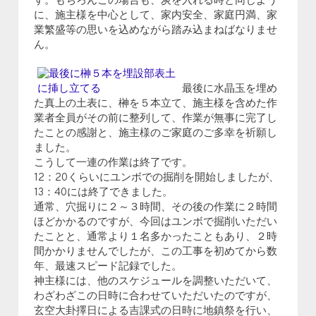
す。もちろんこの場合も、炭を入れる時と同じよう
に、施主様を中心として、家内安全、家庭円満、家
業繁盛等の思いを込めながら踏み込まねばなりませ
ん。
最後に水晶玉を埋め
た真上の土表に、榊を５本立て、施主様を含めた作
業者全員がその前に整列して、作業が無事に完了し
たことの感謝と、施主様のご家庭のご多幸を祈願し
ました。
こうして一連の作業は終了です。
12：20くらいにユンボでの掘削を開始しましたが、
13：40には終了できました。
通常、穴掘りに２～３時間、その後の作業に２時間
ほどかかるのですが、今回はユンボで掘削いただい
たことと、通常より１名多かったこともあり、２時
間かかりませんでしたが、この工事を初めてから数
年、最速スピード記録でした。
神主様には、他のスケジュールを調整いただいて、
わざわざこの日時に合わせていただいたのですが、
玄空大卦擇日による吉課式の日時に地鎮祭を行い、