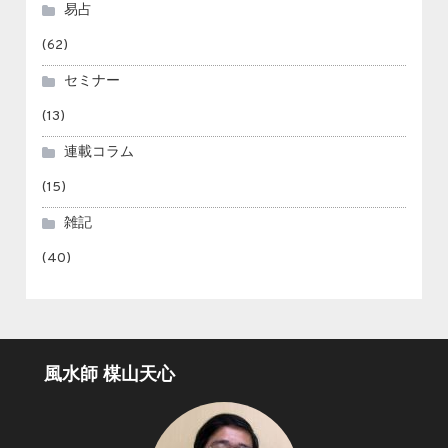
易占
(62)
セミナー
(13)
連載コラム
(15)
雑記
(40)
風水師 楳山天心