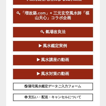
陰宅三元玄空風水講座
「増改築.com」× 三元玄空風水師「楳
2025-06-07～2025-06-08
山天心」コラボ企画
この講座の募集は終了しました。
氣場改良法
第１８期立命塾『実践的易学講座』
2025-06-21～2025-08-24
風水鑑定実例
この講座の募集は終了しました。
第１８期立命塾「実践的四柱立命学（四
風水講座の動画
柱推命学）講座」
2025-01-11～2025-05-11
風水対策の動画
この講座の募集は終了しました。
陽宅風水鑑定データご入力フォーム
支払い・配送・キャンセルについて