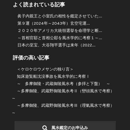
よく読まれている記事
眞子内親王と小室氏の相性を鑑定させていた...
第９運（2024年～2043年）玄空宅運...
２０２０年アメリカ大統領選挙を命理学と断...
～首相官邸と首相公邸を風水学的に考察１～...
日本の至宝、大谷翔平選手は来年（2022...
評価の高い記事
＜ケロケロウメサンの独り言＞
知床遊覧船沈没事故を風水学的に考察Ⅰ
～ 多摩御陵・武蔵御陵風水考（参拝と下盤） ～
～多摩御陵、武蔵野御陵風水考Ⅱ（巒頭風水で考察）
～
～多摩御陵、武蔵野御陵風水考Ⅲ（理氣風水で考察）
～
風水鑑定のお申込み