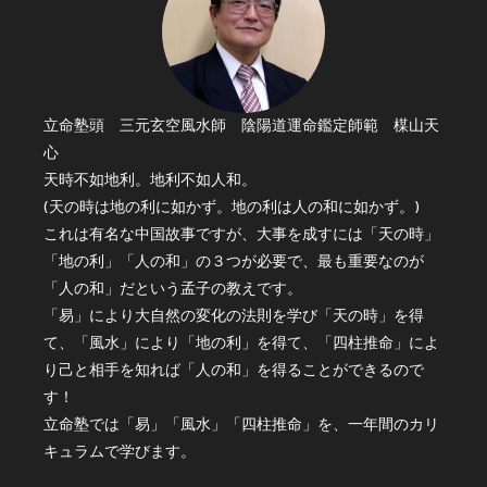
立命塾頭 三元玄空風水師 陰陽道運命鑑定師範 楳山天
心
天時不如地利。地利不如人和。
(天の時は地の利に如かず。地の利は人の和に如かず。)
これは有名な中国故事ですが、大事を成すには「天の時」
「地の利」「人の和」の３つが必要で、最も重要なのが
「人の和」だという孟子の教えです。
「易」により大自然の変化の法則を学び「天の時」を得
て、「風水」により「地の利」を得て、「四柱推命」によ
り己と相手を知れば「人の和」を得ることができるので
す！
立命塾では「易」「風水」「四柱推命」を、一年間のカリ
キュラムで学びます。