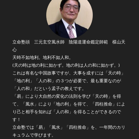
立命塾頭 三元玄空風水師 陰陽道運命鑑定師範 楳山天
心
天時不如地利。地利不如人和。
(天の時は地の利に如かず。地の利は人の和に如かず。)
これは有名な中国故事ですが、大事を成すには「天の時」
「地の利」「人の和」の３つが必要で、最も重要なのが
「人の和」だという孟子の教えです。
「易」により大自然の変化の法則を学び「天の時」を得
て、「風水」により「地の利」を得て、「四柱推命」によ
り己と相手を知れば「人の和」を得ることができるので
す！
立命塾では「易」「風水」「四柱推命」を、一年間のカリ
キュラムで学びます。