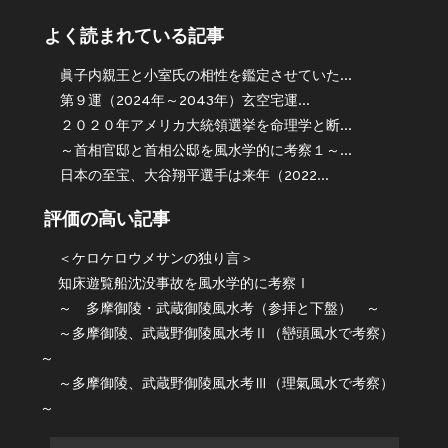
よく読まれている記事
眞子内親王と小室氏の相性を鑑定させていた...
第９運（2024年～2043年）玄空宅運...
２０２０年アメリカ大統領選挙を命理学と断...
～首相官邸と首相公邸を風水学的に考察１～...
日本の至宝、大谷翔平選手は来年（2022...
評価の高い記事
＜ケロケロウメサンの独り言＞
知床遊覧船沈没事故を風水学的に考察Ⅰ
～ 多摩御陵・武蔵御陵風水考（参拝と下盤） ～
～多摩御陵、武蔵野御陵風水考Ⅱ（巒頭風水で考察）
～
～多摩御陵、武蔵野御陵風水考Ⅲ（理氣風水で考察）
～