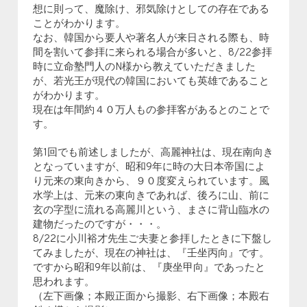
想に則って、魔除け、邪気除けとしての存在である
ことがわかります。
なお、韓国から要人や著名人が来日される際も、時
間を割いて参拝に来られる場合が多いと、8/22参拝
時に立命塾門人のN様から教えていただきました
が、若光王が現代の韓国においても英雄であること
がわかります。
現在は年間約４０万人もの参拝客があるとのことで
す。
第1回でも前述しましたが、高麗神社は、現在南向き
となっていますが、昭和9年に時の大日本帝国によ
り元来の東向きから、９０度変えられています。風
水学上は、元来の東向きであれば、後ろに山、前に
玄の字型に流れる高麗川という、まさに背山臨水の
建物だったのですが・・・。
8/22に小川裕才先生ご夫妻と参拝したときに下盤し
てみましたが、現在の神社は、『壬坐丙向』です。
ですから昭和9年以前は、『庚坐甲向』であったと
思われます。
（左下画像；本殿正面から撮影、右下画像；本殿右