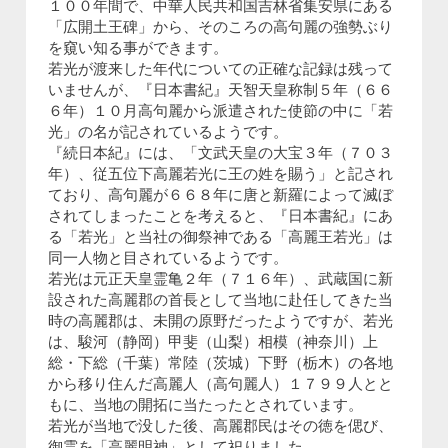
１００年間で、中華人民共和国吉林省集安県にある
「広開土王碑」から、そのころの高句麗の強勢ぶり
を窺い知る事ができます。
若光が渡来した年代についての正確な記録は残って
いませんが、『日本書紀』天智天皇称制５年（６６
６年）１０月高句麗から派遣された使節の中に「若
光」の名が記されているようです。
『続日本紀』には、「文武天皇の大宝３年（７０３
年）、従五位下高麗若光に王の姓を賜う」と記され
ており、高句麗が６６８年に唐と新羅によって滅ぼ
されてしまったことを考えると、『日本書紀』にあ
る「若光」と当社の御祭神である「高麗王若光」は
同一人物と目されているようです。
若光は元正天皇霊亀２年（７１６年）、武蔵国に新
設された高麗郡の首長として当地に赴任してきた当
時の高麗郡は、未開の原野だったようですが、若光
は、駿河（静岡）甲斐（山梨）相模（神奈川）上
総・下総（千葉）常陸（茨城）下野（栃木）の各地
から移り住んだ高麗人（高句麗人）１７９９人とと
もに、当地の開拓に当たったとされています。
若光が当地で没した後、高麗郡民はその徳を偲び、