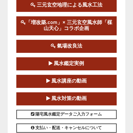
この講座の募集は終了しました。
三元玄空地理による風水工法
陰宅三元玄空風水講座
「増改築.com」× 三元玄空風水師「楳
2025-06-07～2025-06-08
山天心」コラボ企画
この講座の募集は終了しました。
氣場改良法
第１８期立命塾『実践的易学講座』
2025-06-21～2025-08-24
風水鑑定実例
この講座の募集は終了しました。
第１８期立命塾「実践的四柱立命学（四
風水講座の動画
柱推命学）講座」
2025-01-11～2025-05-11
風水対策の動画
この講座の募集は終了しました。
陽宅風水鑑定データご入力フォーム
支払い・配送・キャンセルについて