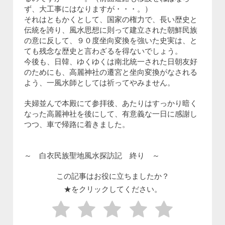
ず、大工事にはなりますが・・・。）
それはともかくとして、国家の権力で、長い歴史と
伝統を誇り、風水思想に則って建立された朝鮮民族
の意に反して、９０度坐向変換を強いた史実は、と
ても残念な歴史と言わざるを得ないでしょう。
今後も、日韓、ゆくゆくは南北統一された日朝友好
のためにも、高麗神社の遷宮と坐向変換がなされる
よう、一風水師としては祈ってやみません。
夫婦並んで本殿にて参拝後、あたりはすっかり暗く
なった高麗神社を後にして、有意義な一日に感謝し
つつ、車で帰路に着きました。
～ 白衣民族聖地風水探訪記 終り ～
この記事はお役に立ちましたか？
★をクリックしてください。