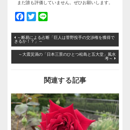
まだ誰も評価していません。ぜひお願いします。
Facebook
Twitter
Line
投稿ナビゲーション
～断易による占断「巨人は菅野投手の交渉権を獲得で
きるか！？」～
～大震災渦の「日本三景のひとつ松島と五大堂」風水
考～
関連する記事