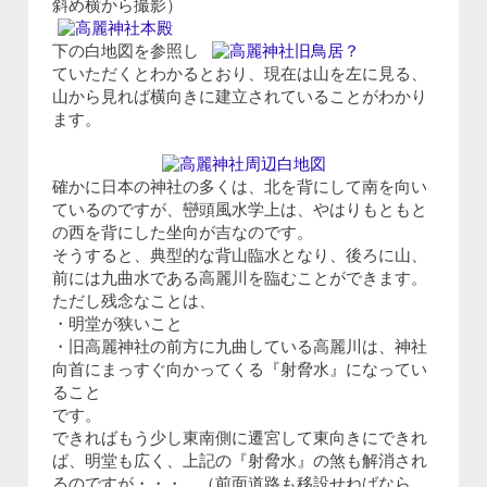
斜め横から撮影）
下の白地図を参照し
ていただくとわかるとおり、現在は山を左に見る、
山から見れば横向きに建立されていることがわかり
ます。
確かに日本の神社の多くは、北を背にして南を向い
ているのですが、巒頭風水学上は、やはりもともと
の西を背にした坐向が吉なのです。
そうすると、典型的な背山臨水となり、後ろに山、
前には九曲水である高麗川を臨むことができます。
ただし残念なことは、
・明堂が狭いこと
・旧高麗神社の前方に九曲している高麗川は、神社
向首にまっすぐ向かってくる『射脅水』になってい
ること
です。
できればもう少し東南側に遷宮して東向きにできれ
ば、明堂も広く、上記の『射脅水』の煞も解消され
るのですが・・・。（前面道路も移設せねばなら