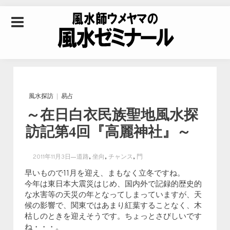
Skip to content
風水師ウメヤマの風
水ゼミナール｜風水
風水探訪
易占
～在日白衣民族聖地風水探
学・四柱推命学・易
訪記第4回『高麗神社』～
学を合わせた立命講
,
,
,
2011年11月3日
道路
坐向
チャンス
門
早いもので11月を迎え、まもなく立冬ですね。
座
今年は東日本大震災はじめ、国内外で記録的歴史的
な水害等の天災の年となってしまっていますが、天
候の影響で、関東ではあまり紅葉することなく、木
枯しのときを迎えそうです。ちょっとさびしいです
ね・・・。