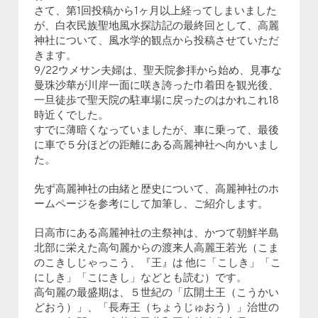
さて、第1回投稿から1ヶ月以上経ってしまいました
が、白衣民族聖地風水探訪記の最終回として、高麗
神社について、風水学的観点から投稿させていただ
きます。
9/22ウメサン夫婦は、聖天院参拝から始め、見事な
曼珠沙華が川岸一面に咲き誇った巾着田を観光後、
一旦徒歩で聖天院の駐車場に戻ったのはかれこれ18
時近くでした。
すでに薄暗くなっていましたが、車に乗って、最後
に車で５分ほどの距離にある高麗神社へ向かいまし
た。
先ず高麗神社の由緒と歴史について、高麗神社のホ
ームページを参考にして加筆し、ご紹介します。
日高市にある高麗神社の主祭神は、かつて朝鮮半島
北部に栄えた高句麗からの渡来人高麗王若光（こま
のこきしじゃっこう、『王』は 他に「こしき」「こ
にしき」「こにきし」などとも読む）です。
高句麗の最盛期は、５世紀の「広開土王（こうかい
どおう）」、「長寿王（ちょうじゅおう）」治世の