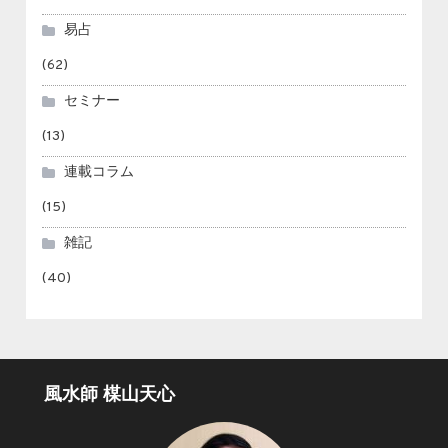
易占
(62)
セミナー
(13)
連載コラム
(15)
雑記
(40)
風水師 楳山天心