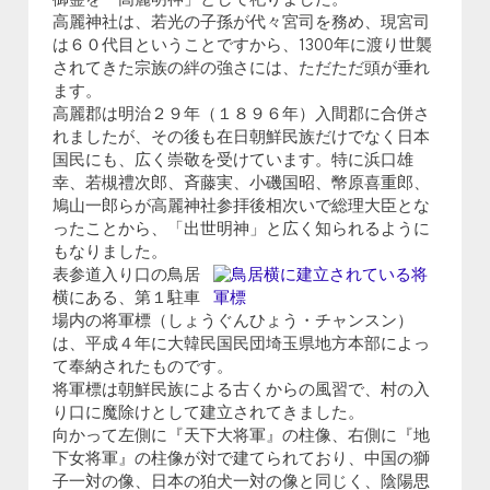
御霊を「高麗明神」として祀りました。
高麗神社は、若光の子孫が代々宮司を務め、現宮司
は６０代目ということですから、1300年に渡り世襲
されてきた宗族の絆の強さには、ただただ頭が垂れ
ます。
高麗郡は明治２９年（１８９６年）入間郡に合併さ
れましたが、その後も在日朝鮮民族だけでなく日本
国民にも、広く崇敬を受けています。特に浜口雄
幸、若槻禮次郎、斉藤実、小磯国昭、幣原喜重郎、
鳩山一郎らが高麗神社参拝後相次いで総理大臣とな
ったことから、「出世明神」と広く知られるように
もなりました。
表参道入り口の鳥居
横にある、第１駐車
場内の将軍標（しょうぐんひょう・チャンスン）
は、平成４年に大韓民国民団埼玉県地方本部によっ
て奉納されたものです。
将軍標は朝鮮民族による古くからの風習で、村の入
り口に魔除けとして建立されてきました。
向かって左側に『天下大将軍』の柱像、右側に『地
下女将軍』の柱像が対で建てられており、中国の獅
子一対の像、日本の狛犬一対の像と同じく、陰陽思