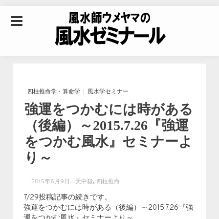
Skip to content
風水師ウメヤマの風
水ゼミナール｜風水
四柱推命学・算命学
風水学セミナー
強運をつかむには時がある
学・四柱推命学・易
（後編）～2015.7.26『強運
をつかむ風水』セミナーよ
学を合わせた立命講
り～
座
,
2015年8月9日
天中殺
四柱推命
7/29投稿記事の続きです。
強運をつかむには時がある（後編）～2015.7.26『強
運をつかむ風水』セミナーより～