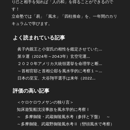
り己と相手を知れば「人の和」を得ることができるので
す！
立命塾では「易」「風水」「四柱推命」を、一年間のカリ
キュラムで学びます。
よく読まれている記事
眞子内親王と小室氏の相性を鑑定させていた...
第９運（2024年～2043年）玄空宅運...
２０２０年アメリカ大統領選挙を命理学と断...
～首相官邸と首相公邸を風水学的に考察１～...
日本の至宝、大谷翔平選手は来年（2022...
評価の高い記事
＜ケロケロウメサンの独り言＞
知床遊覧船沈没事故を風水学的に考察Ⅰ
～ 多摩御陵・武蔵御陵風水考（参拝と下盤） ～
～多摩御陵、武蔵野御陵風水考Ⅱ（巒頭風水で考察）