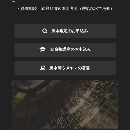
～
～多摩御陵、武蔵野御陵風水考Ⅲ（理氣風水で考察）
～
風水鑑定のお申込み
立命塾講座のお申込み
風水師ウメヤマの著書