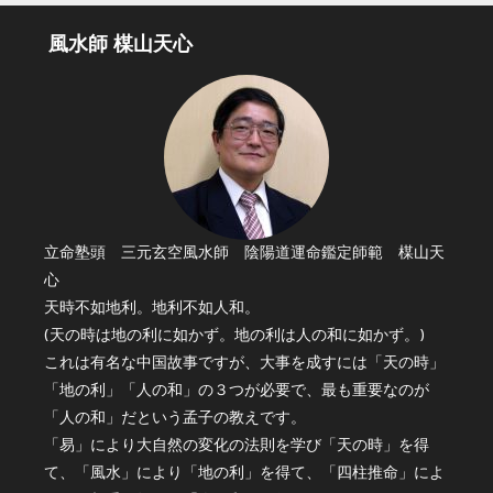
風水師 楳山天心
立命塾頭 三元玄空風水師 陰陽道運命鑑定師範 楳山天
心
天時不如地利。地利不如人和。
(天の時は地の利に如かず。地の利は人の和に如かず。)
これは有名な中国故事ですが、大事を成すには「天の時」
「地の利」「人の和」の３つが必要で、最も重要なのが
「人の和」だという孟子の教えです。
「易」により大自然の変化の法則を学び「天の時」を得
て、「風水」により「地の利」を得て、「四柱推命」によ