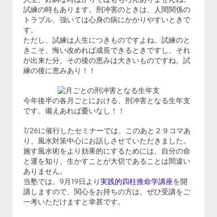
人生、好調な時ばかりではもちろんありませんね。
試練の時もあります。刑冲害のときは、人間関係の
トラブル、強いては心身の病にかかりやすいときで
す。
ただし、試練は人生につきものですよね。試練のと
きこそ、悔い改めれば成長できるときですし、それ
が出来た分、その後の恵みは大きいものですね。試
練の後に恵みあり！！
今年後半の各月ごとにおける、刑冲害となる生年支
です。備えあれば憂いなし！！
7/26に催行したセミナーでは、このあと２９コマあ
り、風水対策中心にお話しさせていただきました。
施す風水術をより効果的にするためには、自分の命
と運を知り、生かすことが大切であることは間違い
ありません。
当塾では、9月19日より
実践的四柱推命学講座
を開
講しますので、関心をお持ちの方は、ぜひ受講をご
一考いただけますと幸甚です。