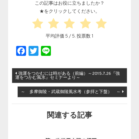
この記事はお役に立ちましたか？
★をクリックしてください。
平均評価
5
/ 5. 投票数
1
Facebook
Twitter
Line
投稿ナビゲーション
強運をつかむには時がある（前編）～2015.7.26『強
運をつかむ風水』セミナーより～
～ 多摩御陵・武蔵御陵風水考（参拝と下盤） ～
関連する記事