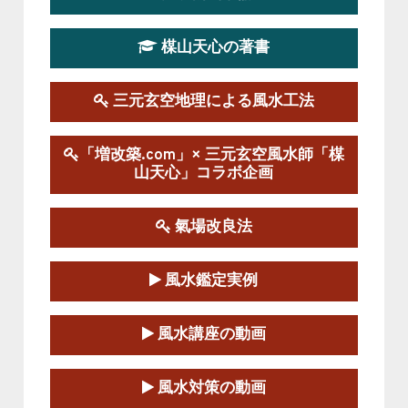
この講座の募集は終了しました。
楳山天心の著書
第１９期立命塾実践的風水学講座
2025-09-13～2026-03-01
この講座の募集は終了しました。
三元玄空地理による風水工法
陰宅三元玄空風水講座
「増改築.com」× 三元玄空風水師「楳
2025-06-07～2025-06-08
山天心」コラボ企画
この講座の募集は終了しました。
氣場改良法
第１８期立命塾『実践的易学講座』
2025-06-21～2025-08-24
風水鑑定実例
この講座の募集は終了しました。
第１８期立命塾「実践的四柱立命学（四
風水講座の動画
柱推命学）講座」
2025-01-11～2025-05-11
風水対策の動画
この講座の募集は終了しました。