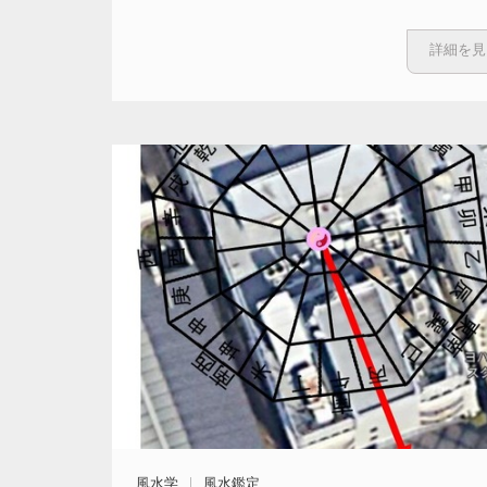
詳細を見
風水学
風水鑑定