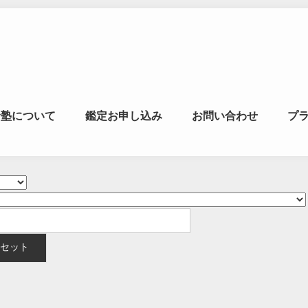
マの風水ゼミナー
命塾について
鑑定お申し込み
お問い合わせ
プ
学・易学を合わせた