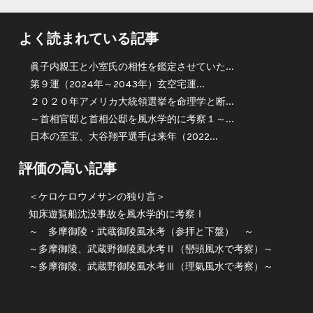
よく読まれている記事
眞子内親王と小室氏の相性を鑑定させていた...
第９運（2024年～2043年）玄空宅運...
２０２０年アメリカ大統領選挙を命理学と断...
～首相官邸と首相公邸を風水学的に考察１～...
日本の至宝、大谷翔平選手は来年（2022...
評価の高い記事
＜ケロケロウメサンの独り言＞
知床遊覧船沈没事故を風水学的に考察Ⅰ
～ 多摩御陵・武蔵御陵風水考（参拝と下盤） ～
～多摩御陵、武蔵野御陵風水考Ⅱ（巒頭風水で考察）～
～多摩御陵、武蔵野御陵風水考Ⅲ（理氣風水で考察）～