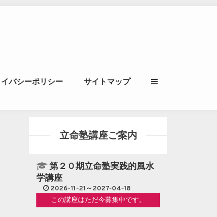
ル｜風水学・四柱推
ライバシーポリシー
サイトマップ
立命講座
立命塾講座ご案内
第２０期立命塾実践的風水
学講座
2026-11-21～2027-04-18
この講座はただ今募集中です。