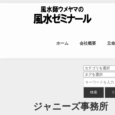
Skip to content
風水師ウメヤ
ホーム
会社概要
立
命
ジャニーズ事務所