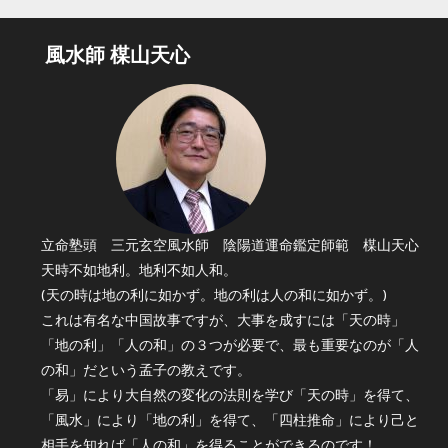
風水師 楳山天心
立命塾頭 三元玄空風水師 陰陽道運命鑑定師範 楳山天心
天時不如地利。地利不如人和。
(天の時は地の利に如かず。地の利は人の和に如かず。)
これは有名な中国故事ですが、大事を成すには「天の時」
「地の利」「人の和」の３つが必要で、最も重要なのが「人
の和」だという孟子の教えです。
「易」により大自然の変化の法則を学び「天の時」を得て、
「風水」により「地の利」を得て、「四柱推命」により己と
相手を知れば「人の和」を得ることができるのです！