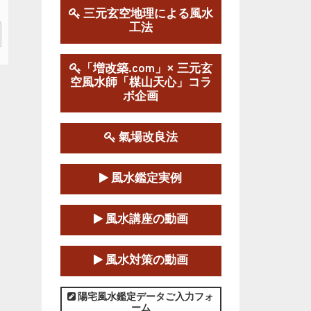
三元玄空地理による風水
工法
第１９期立命塾実践的風水
学講座
2025-09-13～2026-03-01
「増改築.com」× 三元玄
空風水師「楳山天心」コラ
この講座の募集は終了しました。
ボ企画
陰宅三元玄空風水講座
2025-06-07～2025-06-08
氣場改良法
この講座の募集は終了しました。
風水鑑定実例
第１８期立命塾『実践的易
学講座』
風水講座の動画
2025-06-21～2025-08-24
この講座の募集は終了しました。
風水対策の動画
第１８期立命塾「実践的四
柱立命学（四柱推命学）講座」
陽宅風水鑑定データご入力フォ
ーム
2025-01-11～2025-05-11