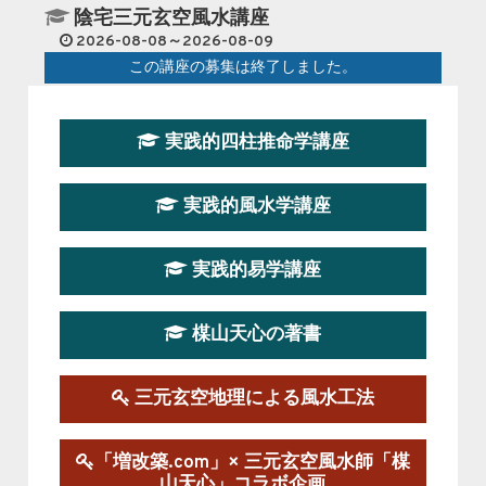
陰宅三元玄空風水講座
2026-08-08～2026-08-09
この講座の募集は終了しました。
第１９期立命塾『実践的易学講座』
実践的四柱推命学講座
2026-08-22～2026-10-25
この講座はただ今募集中です。
実践的風水学講座
第19期立命塾実践的四柱推命学講座
2026-03-20～2026-07-19
実践的易学講座
この講座の募集は終了しました。
楳山天心の著書
第１９期立命塾実践的風水学講座
2025-09-13～2026-03-01
この講座の募集は終了しました。
三元玄空地理による風水工法
陰宅三元玄空風水講座
「増改築.com」× 三元玄空風水師「楳
2025-06-07～2025-06-08
山天心」コラボ企画