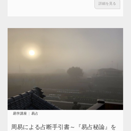
詳細を見る
易学講座
易占
周易による占断手引書～『易占秘論』を