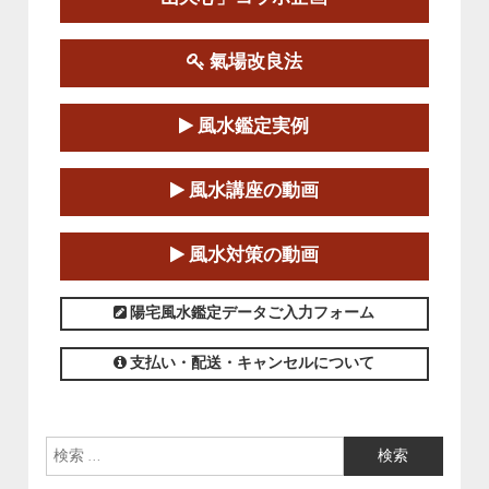
この講座の募集は終了しました。
氣場改良法
第１８期立命塾『実践的易学講座』
2025-06-21～2025-08-24
風水鑑定実例
この講座の募集は終了しました。
第１８期立命塾「実践的四柱立命学（四
風水講座の動画
柱推命学）講座」
2025-01-11～2025-05-11
風水対策の動画
この講座の募集は終了しました。
陽宅風水鑑定データご入力フォーム
支払い・配送・キャンセルについて
検索: