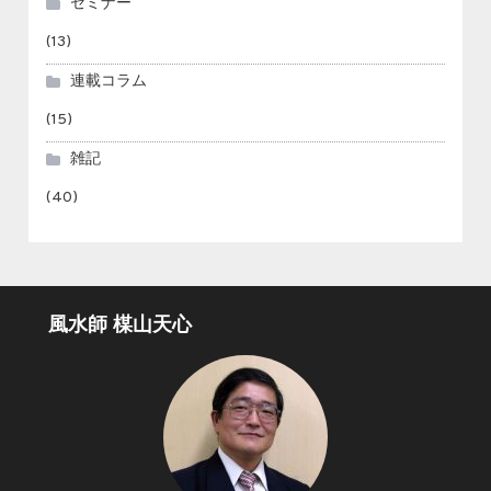
セミナー
(13)
連載コラム
(15)
雑記
(40)
風水師 楳山天心