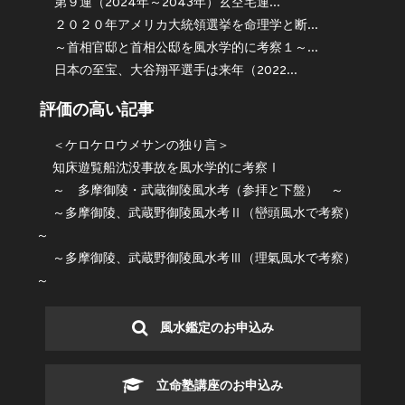
第９運（2024年～2043年）玄空宅運...
２０２０年アメリカ大統領選挙を命理学と断...
～首相官邸と首相公邸を風水学的に考察１～...
日本の至宝、大谷翔平選手は来年（2022...
評価の高い記事
＜ケロケロウメサンの独り言＞
知床遊覧船沈没事故を風水学的に考察Ⅰ
～ 多摩御陵・武蔵御陵風水考（参拝と下盤） ～
～多摩御陵、武蔵野御陵風水考Ⅱ（巒頭風水で考察）
～
～多摩御陵、武蔵野御陵風水考Ⅲ（理氣風水で考察）
～
風水鑑定のお申込み
立命塾講座のお申込み