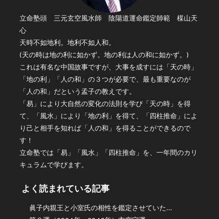
立命塾頭 三元玄空風水師 陰陽道運命鑑定師範 楳山天
心
天時不如地利。地利不如人和。
(天の時は地の利に如かず。地の利は人の和に如かず。)
これは有名な中国故事ですが、大事を成すには「天の時」
「地の利」「人の和」の３つが必要で、最も重要なのが
「人の和」だという孟子の教えです。
「易」により大自然の変化の法則を学び「天の時」を得
て、「風水」により「地の利」を得て、「四柱推命」によ
り己と相手を知れば「人の和」を得ることができるので
す！
立命塾では「易」「風水」「四柱推命」を、一年間のカリ
キュラムで学びます。
よく読まれている記事
眞子内親王と小室氏の相性を鑑定させていた...