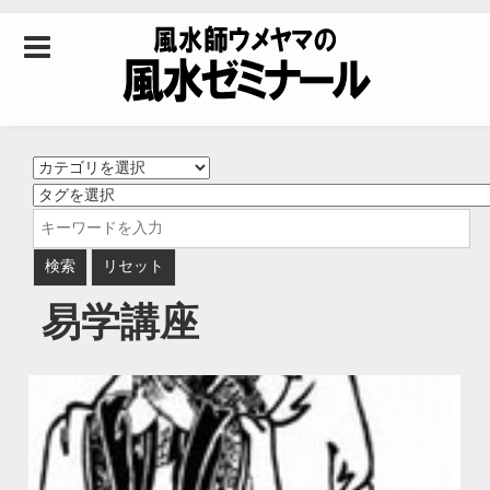
Skip to content
風水師ウメヤマの風
水ゼミナール｜風水
学・四柱推命学・易
易学講座
学を合わせた立命講
座