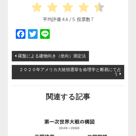
平均評価
4.6
/ 5. 投票数
7
Facebook
Twitter
Line
投稿ナビゲーション
羅盤による建物向き（坐向）測定法
２０２０年アメリカ大統領選挙を命理学と断易にて占
う
関連する記事