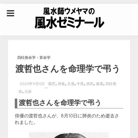
Skip to content
風水師ウメヤマの風
水ゼミナール｜風水
四柱推命学・算命学
渡哲也さんを命理学で弔う
学・四柱推命学・易
,
,
,
,
,
,
2020年9月4日
傷官
倒食
太過
中医
病気
健康
四柱推
学を合わせた立命講
,
命
元命
渡哲也さんを命理学で弔う
座
俳優の渡哲也さんが、8月10日に肺炎のため逝去さ
れました。