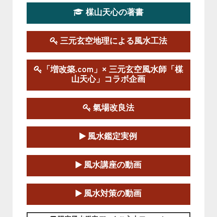
楳山天心の著書
第１９期立命塾実践的風水学講座
2025-09-13～2026-03-01
この講座の募集は終了しました。
三元玄空地理による風水工法
陰宅三元玄空風水講座
「増改築.com」× 三元玄空風水師「楳
2025-06-07～2025-06-08
山天心」コラボ企画
この講座の募集は終了しました。
氣場改良法
第１８期立命塾『実践的易学講座』
2025-06-21～2025-08-24
風水鑑定実例
この講座の募集は終了しました。
第１８期立命塾「実践的四柱立命学（四
風水講座の動画
柱推命学）講座」
2025-01-11～2025-05-11
風水対策の動画
この講座の募集は終了しました。