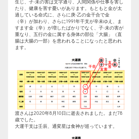
生じ、子-未の害は文字通り、人間関係や仕事を害し
たり、健康を害す憂いがあります。もともと金が太
過している命式に、さらに庚-乙の金干合で金
（辛）が加わり、さらに1991年干支が辛未ゆえ、ま
すます金（辛）が増したばかりでなく、子-未の害が
重なり、五行の金に属する身体の部位「大腸」（直
腸は大腸の一部）を患われることになったと思われ
ます。
渡さんは2020年8月10日に逝去されました。まだ78
歳でした。
大運干支は壬辰、通変星は食神が巡っています。