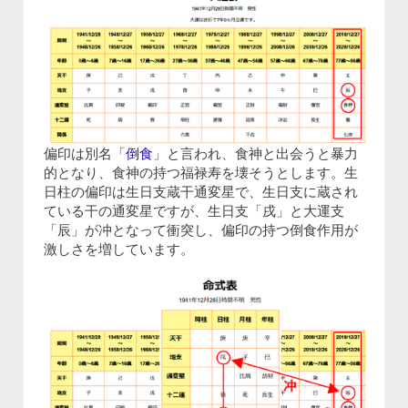
偏印は別名「
倒食
」と言われ、食神と出会うと暴力
的となり、食神の持つ福禄寿を壊そうとします。生
日柱の偏印は生日支蔵干通変星で、生日支に蔵され
ている干の通変星ですが、生日支「戌」と大運支
「辰」が冲となって衝突し、偏印の持つ倒食作用が
激しさを増しています。