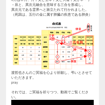
8月は申月、月干支と生年干支と大運干支が申－子
－辰と、異次元融合を意味する三合を形成し、
異次元である霊界へと旅立たれて行かれました。
（死因は、五行の金に属す肺臓の疾患である肺炎）
渡哲也さんのご冥福を心より祈願し、弔いとさせて
いただきます。
pray
それでは、ご冥福を祈りつつ、動画でご覧くださ
い。