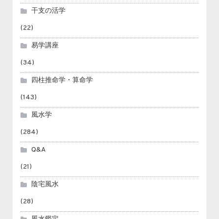
干支の活学
(22)
易学講座
(34)
四柱推命学・算命学
(143)
風水学
(284)
Q&A
(21)
陰宅風水
(28)