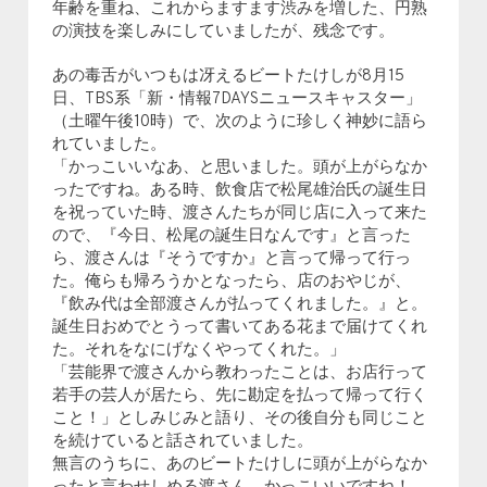
年齢を重ね、これからますます渋みを増した、円熟
の演技を楽しみにしていましたが、残念です。
あの毒舌がいつもは冴えるビートたけしが8月15
日、TBS系「新・情報7DAYSニュースキャスター」
（土曜午後10時）で、次のように珍しく神妙に語ら
れていました。
「かっこいいなあ、と思いました。頭が上がらなか
ったですね。ある時、飲食店で松尾雄治氏の誕生日
を祝っていた時、渡さんたちが同じ店に入って来た
ので、『今日、松尾の誕生日なんです』と言った
ら、渡さんは『そうですか』と言って帰って行っ
た。俺らも帰ろうかとなったら、店のおやじが、
『飲み代は全部渡さんが払ってくれました。』と。
誕生日おめでとうって書いてある花まで届けてくれ
た。それをなにげなくやってくれた。」
「芸能界で渡さんから教わったことは、お店行って
若手の芸人が居たら、先に勘定を払って帰って行く
こと！」としみじみと語り、その後自分も同じこと
を続けていると話されていました。
無言のうちに、あのビートたけしに頭が上がらなか