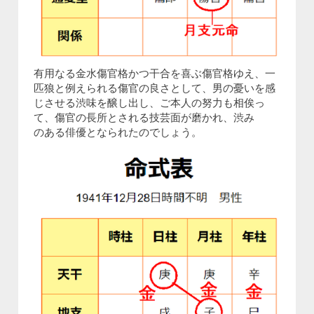
有用なる金水傷官格かつ干合を喜ぶ傷官格ゆえ、一
匹狼と例えられる傷官の良さとして、男の憂いを感
じさせる渋味を醸し出し、ご本人の努力も相俟っ
て、傷官の長所とされる技芸面が磨かれ、渋み
のある俳優となられたのでしょう。