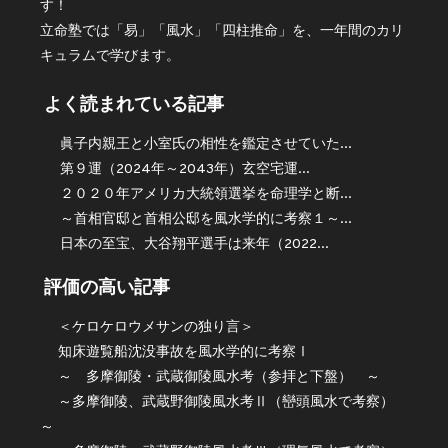
す！
立命塾では「易」「風水」「四柱推命」を、一年間のカリ
キュラムで学びます。
よく読まれている記事
眞子内親王と小室氏の相性を鑑定させていた...
第９運（2024年～2043年）玄空宅運...
２０２０年アメリカ大統領選挙を命理学と断...
～首相官邸と首相公邸を風水学的に考察１～...
日本の至宝、大谷翔平選手は来年（2022...
評価の高い記事
＜ケロケロウメサンの独り言＞
知床遊覧船沈没事故を風水学的に考察Ⅰ
～ 多摩御陵・武蔵御陵風水考（参拝と下盤） ～
～多摩御陵、武蔵野御陵風水考Ⅱ（巒頭風水で考察）
～