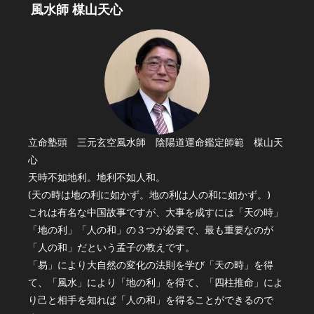
風水師 楳山天心
立命塾頭 三元玄空風水師 陰陽道運命鑑定師範 楳山天
心
天時不如地利。地利不如人和。
(天の時は地の利に如かず。地の利は人の和に如かず。)
これは有名な中国故事ですが、大事を成すには「天の時」
「地の利」「人の和」の３つが必要で、最も重要なのが
「人の和」だという孟子の教えです。
「易」により大自然の変化の法則を学び「天の時」を得
て、「風水」により「地の利」を得て、「四柱推命」によ
り己と相手を知れば「人の和」を得ることができるので