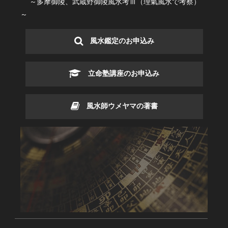
～多摩御陵、武蔵野御陵風水考Ⅲ（理氣風水で考察）
～
風水鑑定のお申込み
立命塾講座のお申込み
風水師ウメヤマの著書