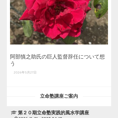
阿部慎之助氏の巨人監督辞任について想
う
2026年5月27日
立命塾講座ご案内
第２０期立命塾実践的風水学講座