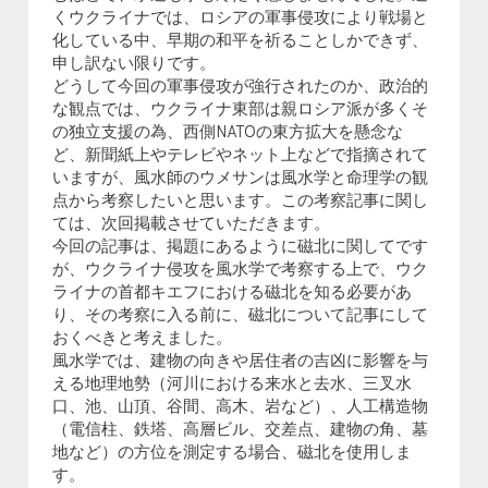
くウクライナでは、ロシアの軍事侵攻により戦場と
化している中、早期の和平を祈ることしかできず、
申し訳ない限りです。
どうして今回の軍事侵攻が強行されたのか、政治的
な観点では、ウクライナ東部は親ロシア派が多くそ
の独立支援の為、西側NATOの東方拡大を懸念な
ど、新聞紙上やテレビやネット上などで指摘されて
いますが、風水師のウメサンは風水学と命理学の観
点から考察したいと思います。この考察記事に関し
ては、次回掲載させていただきます。
今回の記事は、掲題にあるように磁北に関してです
が、ウクライナ侵攻を風水学で考察する上で、ウク
ライナの首都キエフにおける磁北を知る必要があ
り、その考察に入る前に、磁北について記事にして
おくべきと考えました。
風水学では、建物の向きや居住者の吉凶に影響を与
える地理地勢（河川における来水と去水、三叉水
口、池、山頂、谷間、高木、岩など）、人工構造物
（電信柱、鉄塔、高層ビル、交差点、建物の角、墓
地など）の方位を測定する場合、磁北を使用しま
す。