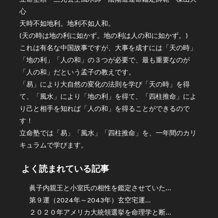
心
天時不如地利。地利不如人和。
(天の時は地の利に如かず。地の利は人の和に如かず。)
これは有名な中国故事ですが、大事を成すには「天の時」
「地の利」「人の和」の３つが必要で、最も重要なのが
「人の和」だという孟子の教えです。
「易」により大自然の変化の法則を学び「天の時」を得
て、「風水」により「地の利」を得て、「四柱推命」によ
り己と相手を知れば「人の和」を得ることができるので
す！
立命塾では「易」「風水」「四柱推命」を、一年間のカリ
キュラムで学びます。
よく読まれている記事
眞子内親王と小室氏の相性を鑑定させていた...
第９運（2024年～2043年）玄空宅運...
２０２０年アメリカ大統領選挙を命理学と断...