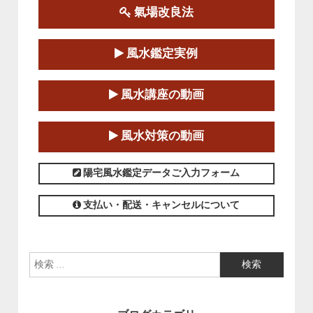
氣場改良法
第１８期立命塾『実践的易学講座』
2025-06-21～2025-08-24
風水鑑定実例
この講座の募集は終了しました。
第１８期立命塾「実践的四柱立命学（四
風水講座の動画
柱推命学）講座」
2025-01-11～2025-05-11
風水対策の動画
この講座の募集は終了しました。
陽宅風水鑑定データご入力フォーム
支払い・配送・キャンセルについて
検索: