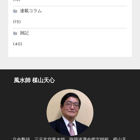
連載コラム
(15)
雑記
(40)
風水師 楳山天心
立命塾頭 三元玄空風水師 陰陽道運命鑑定師範 楳山天