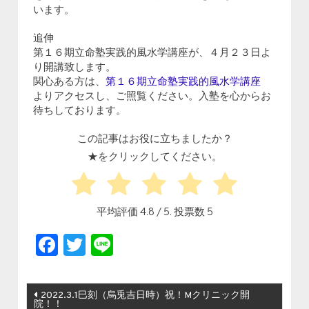
います。
追伸
第１６期立命塾実践的風水学講座が、４月２３日よ
り開講致します。
関心ある方は、
第１６期立命塾実践的風水学講座
よりアクセスし、ご照覧ください。入塾を心からお
待ちしております。
この記事はお役に立ちましたか？
★をクリックしてください。
平均評価
4.8
/ 5. 投票数
5
Facebook
Twitter
Line
投稿ナビゲーション
2022.3.1巳刻（烏兎吉日時）祝！Mクリニック開
院！！