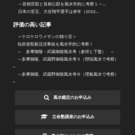
～首相官邸と首相公邸を風水学的に考察１～...
日本の至宝、大谷翔平選手は来年（2022...
評価の高い記事
＜ケロケロウメサンの独り言＞
知床遊覧船沈没事故を風水学的に考察Ⅰ
～ 多摩御陵・武蔵御陵風水考（参拝と下盤） ～
～多摩御陵、武蔵野御陵風水考Ⅱ（巒頭風水で考察）
～
～多摩御陵、武蔵野御陵風水考Ⅲ（理氣風水で考察）
～
風水鑑定のお申込み
立命塾講座のお申込み