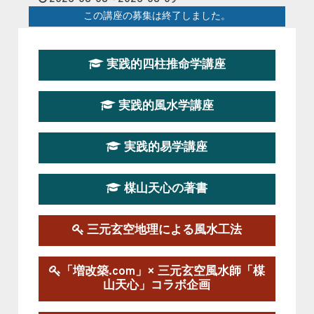
この講座の募集は終了しました。
第１９期立命塾『実践的易学講座』
実践的四柱推命学講座
2026-08-22～2026-10-25
この講座はただ今募集中です。
実践的風水学講座
第19期立命塾実践的四柱推命学講座
2026-03-20～2026-07-19
実践的易学講座
この講座の募集は終了しました。
楳山天心の著書
第１９期立命塾実践的風水学講座
2025-09-13～2026-03-01
この講座の募集は終了しました。
三元玄空地理による風水工法
陰宅三元玄空風水講座
「増改築.com」× 三元玄空風水師「楳
2025-06-07～2025-06-08
山天心」コラボ企画
この講座の募集は終了しました。