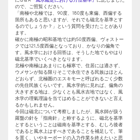
にQ＆A
『風水鑑定における方位基準』
に記しました
ので、ご照覧ください。
「南極や北極では、90度、180度も東偏、西偏する
箇所もあると思いますが、それでも磁北を基準とす
るのでしょうか？」という質問を受けたことがあり
ます。
確かに南極の昭和基地では約50度西偏、ヴォストー
クでは121,5度西偏となっており、かなりの偏角で
す。風水学における回答は、そうした地でもやはり
磁北基準でいくべきとなります。
北極や南極はあまりにも極寒で、住居には適さず、
ウメサンが知る限りそこで永住できる民族はほとん
どおらず、北極圏のエスキモーと呼ばれるごく少数
の先住民族くらいです。風水学的に見れば、偏角の
大きすぎる地は、少なくとも風水吉地ではなく、風
水学の理氣理論を当てはめることができないと言え
るかもしれません。
今回は磁北について考察しましたが、風水師が扱う
羅盤の針を「指南針」と称するように、磁北を基準
とするということは磁南を基準とする、むしろ後者
であると風水上はすべきであることを補足して、筆
を置く、いやキーボードの入力作業を終えたいと思