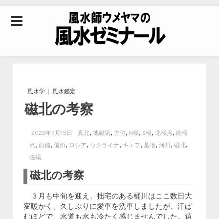
Skip to content
風水師ウメヤマの風
水ゼミナール｜風水
風水学
風水鑑定
磁北の考察
学・四柱推命学・易
,
,
,
,
,
,
2022年3月15日
真北
地磁気
方位
N極
S極
北極点
南極
学を合わせた立命講
,
,
,
,
,
,
,
,
,
点
西偏
偏角
ロシア
ウクライナ
キエフ
墓地
河川
磁北
磁場
磁北の考察
座
３月も中旬を迎え、拙宅のある桶川はここ数日大
変暖かく、久しぶりに愛車を洗車しましたが、汗ば
むほどで、水道も水も冷たく感じませんでした。遠