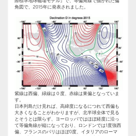
際標準地球磁場モデル』で、等偏角線で描かれた偏
角図で、2015年に発表されました。
紫線は西偏、緑線は０度、赤線は東偏となっていま
す。
日本列島だけ見れば、高緯度になるにつれて西偏も
大きくなることがわかりますが、北半球全体で見る
とそうとは限らず、ヨーロッパではほぼ経度に沿っ
て等偏角線が縦になっており、ロンドンでは1度強西
偏、フランスのパリはほぼ0度、イタリアのローマ