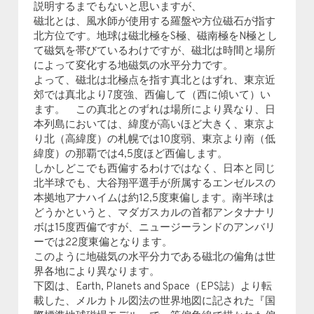
説明するまでもないと思いますが、
磁北とは、風水師が使用する羅盤や方位磁石が指す
北方位です。地球は磁北極をS極、磁南極をN極とし
て磁気を帯びているわけですが、磁北は時間と場所
によって変化する地磁気の水平分力です。
よって、磁北は北極点を指す真北とはずれ、東京近
郊では真北より7度強、西偏して（西に傾いて）い
ます。 この真北とのずれは場所により異なり、日
本列島においては、緯度が高いほど大きく、東京よ
り北（高緯度）の札幌では10度弱、東京より南（低
緯度）の那覇では4,5度ほど西偏します。
しかしどこでも西偏するわけではなく、日本と同じ
北半球でも、大谷翔平選手が所属するエンゼルスの
本拠地アナハイムは約12,5度東偏します。南半球は
どうかというと、マダガスカルの首都アンタナナリ
ボは15度西偏ですが、ニュージーランドのアンバリ
ーでは22度東偏となります。
このように地磁気の水平分力である磁北の偏角は世
界各地により異なります。
下図は、Earth, Planets and Space（EPS誌）より転
載した、メルカトル図法の世界地図に記された『国