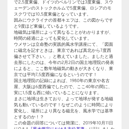
で2,5度東偏、ドイツのベルリンでは3度東偏、スウ
ェーデンのストックホルムで5度東偏、ロシアのモ
スクワでは10,5度東偏となっています。
因みにウクライナの首都キエフは、この図からです
と9度ほど東偏しているようです。
地磁気は場所によって異なることがわかりますが、
時間の経過によっても変化しています。
ウメサンは立命塾の実践的風水学講座にて、「図面
に磁北を記すときは、東京であれば真北から7度西
偏させて下さい。」と教えていました。ましたと過
去形にしたのは、今年の2月2日の国土地理院の発表
によると、ここ数年地磁気の動きが大きくなり、東
京では平均7,5度西偏になるというのです！
国土地理院の記録によれば、1980年の東京や名古
屋、大阪は6度西偏でしたので、ここ40年の間に、
実に1,5度も西に傾いていることになります。
まさに地球は生きており、よって地球が発する地磁
気も動いているのです！なぜこのように時間により
変化し、場所により異なる磁北を、風水学では基準
とするのか！？
この命題の回答については簡潔に、2019年10月11日