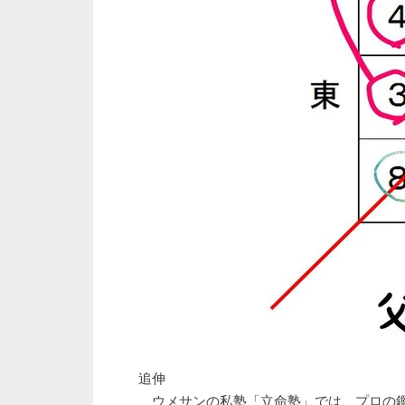
追伸
ウメサンの私塾「立命塾」では、プロの鑑