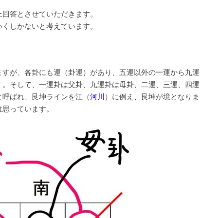
上回答とさせていただきます。
いくしかないと考えています。
ますが、各卦にも運（卦運）があり、五運以外の一運から九運
す。そして、一運卦は父卦、九運卦は母卦、二運、三運、四運
と呼ばれ、艮坤ラインを江（
河川
）に例え、艮坤が境となりま
は思っています。