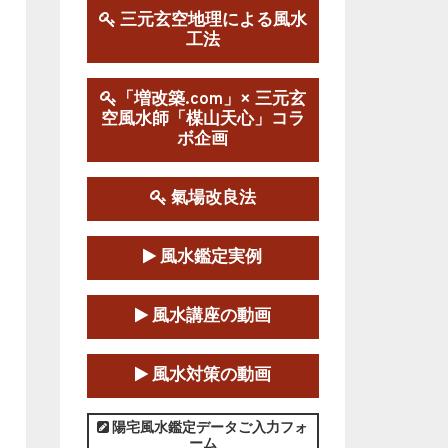
三元玄空地理による風水
工法
第１９期立命塾実践的風水
学講座
2025-09-13～2026-03-01
「増改築.com」× 三元玄
空風水師「楳山天心」コラ
この講座の募集は終了しました。
ボ企画
陰宅三元玄空風水講座
2025-06-07～2025-06-08
氣場改良法
この講座の募集は終了しました。
風水鑑定実例
第１８期立命塾『実践的易
学講座』
風水講座の動画
2025-06-21～2025-08-24
この講座の募集は終了しました。
風水対策の動画
第１８期立命塾「実践的四
柱立命学（四柱推命学）講座」
陽宅風水鑑定データご入力フォ
ーム
2025-01-11～2025-05-11