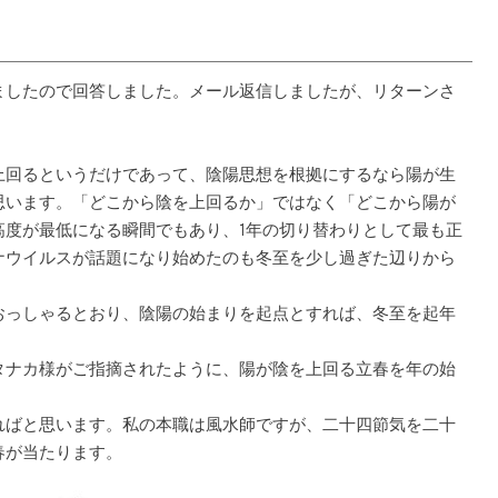
したので回答しました。メール返信しましたが、リターンさ
上回るというだけであって、陰陽思想を根拠にするなら陽が生
思います。「どこから陰を上回るか」ではなく「どこから陽が
高度が最低になる瞬間でもあり、1年の切り替わりとして最も正
ナウイルスが話題になり始めたのも冬至を少し過ぎた辺りから
おっしゃるとおり、陰陽の始まりを起点とすれば、冬至を起年
タナカ様がご指摘されたように、陽が陰を上回る立春を年の始
。
ればと思います。私の本職は風水師ですが、二十四節気を二十
春が当たります。