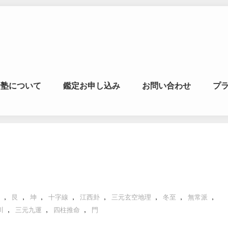
マの風水ゼミナー
命塾について
鑑定お申し込み
お問い合わせ
プ
学・易学を合わせた
,
,
,
,
,
,
,
,
艮
坤
十字線
江西卦
三元玄空地理
冬至
無常派
,
,
,
川
三元九運
四柱推命
門