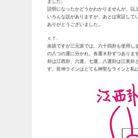
ました。
説明になったかどうかわかりませんが、以
いろんな説がありますが、あとは実証して
ありがとうございました。
ｃｆ.
余談ですが三元派では、六十四卦も使用し
の八つの運に分かれ、各運８卦ずつありま
卦は江西卦、六運、七運、八運卦は江東卦
す。艮坤ラインはとても神聖なラインと私