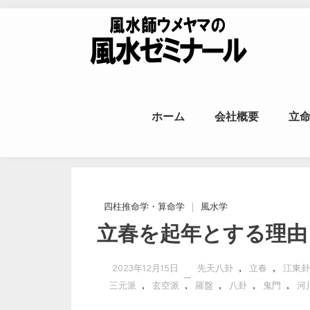
Skip to content
風水師ウメヤ
ホーム
会社概要
立
命
四柱推命学・算命学
風水学
立春を起年とする理由
,
,
2023年12月15日
先天八卦
立春
江東卦
,
,
,
,
,
三元派
玄空派
羅盤
八卦
鬼門
河