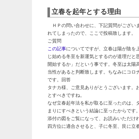
立春を起年とする理由
ＨＰの問い合わせに、下記質問がございま
れてしまったので、ここで投稿致します。
ご質問
この記事
についてですが、立春は陽が陰を
じ始める冬至を新運気とするのが道理だと
開始するか」だという事です。冬至は太陽
当性があると判断致します。ちなみにコロ
です。回答
タナカ様、ご意見ありがとうございます。
とすべきですね。
なぜ立春起年法を私が取るに至ったのは、
まりにすべきという結論に至ったからです
添付の図をご覧になって、お読みいただけ
四方位に適合させると、子に冬至、艮に立