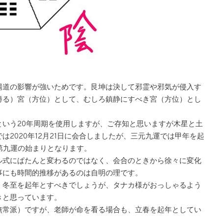
陽道の影響が強いためです。艮坤は決して邪霊や邪気が侵入す
勝る）宮（方位）として、むしろ鎮静にすべき宮（方位）とし
いう20年周期を使用しますが、ご存知と思いますが木星と土
2020年12月21日に会合しましたが、三元九運では甲年を起
が第九運の始まりとなります。
ル式にぱたんと変わるのではなく、会合のときから徐々に変化
事にも時間的推移があるのは自明の理です。
、冬至を起年とすべきでしょうが、タナカ様がおっしゃるよう
きと思っています。
無常派）ですが、老師が命を看る場合も、立春を起年としてい