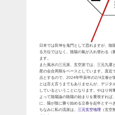
日本では艮坤を鬼門として恐れますが、陰
る方位ではなく、陰陽の氣が入れ替わる（
ます。
また風水の三元派、玄空派では、三元九運と
星の会合周期をベースとしています。直近では
点とするので、2024年甲辰年の2/4立春
とは言え言うまでもありませんが、デジタ
しているということになります。やはり何
よって陰陽論の陰陽の始まりを重視すれば
に、陽が陰に勝り始める立春を起年とすべ
ちなみに私の流派は、
三元玄空地理
（玄空