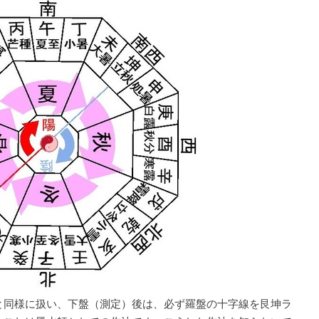
と同様に扱い、下盤（測定）後は、必ず羅盤の十字線を艮坤ラ