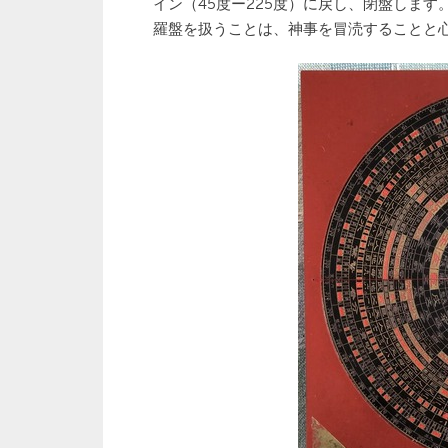
イン（45度ー225度）に戻し、閉盤しま
羅盤を扱うことは、神事を冒涜することと