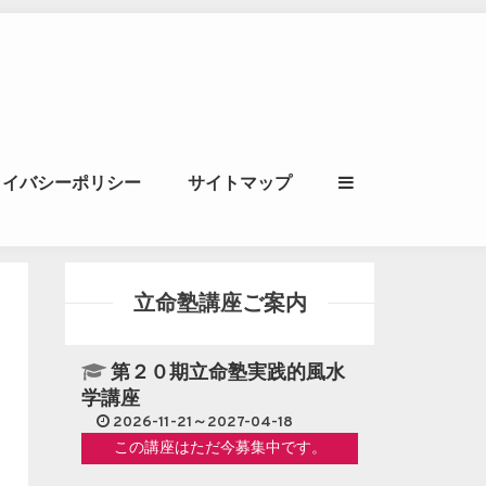
ル｜風水学・四柱推
ライバシーポリシー
サイトマップ
立命講座
立命塾講座ご案内
第２０期立命塾実践的風水
学講座
2026-11-21～2027-04-18
この講座はただ今募集中です。