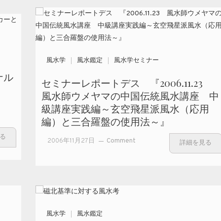
風水学
風水鑑定
風水学セミナー
ナル
セミナーレポートデス 『2006.11.23
風水師ウメヤマの中国伝統風水講座 中
級講座実践編～玄空飛星派風水（応用
編）と三合羅盤の使用法～』
る
on セミナーレ
2006年11月27日
Comment
詳細を見る
ポートデス
『2006.11.23
風水師ウメヤ
マの中国伝統
風水講座 中
級講座実践編
風水学
風水鑑定
～玄空飛星派