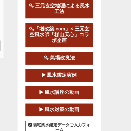
三元玄空地理による風水
工法
第１９期立命塾実践的風水
学講座
2025-09-13～2026-03-01
「増改築.com」× 三元玄
空風水師「楳山天心」コラ
この講座の募集は終了しました。
ボ企画
陰宅三元玄空風水講座
2025-06-07～2025-06-08
氣場改良法
この講座の募集は終了しました。
風水鑑定実例
第１８期立命塾『実践的易
学講座』
風水講座の動画
2025-06-21～2025-08-24
この講座の募集は終了しました。
風水対策の動画
第１８期立命塾「実践的四
柱立命学（四柱推命学）講座」
陽宅風水鑑定データご入力フォ
ーム
2025-01-11～2025-05-11