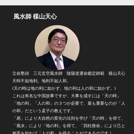
風水師 楳山天心
立命塾頭 三元玄空風水師 陰陽道運命鑑定師範 楳山天心
天時不如地利。地利不如人和。
(天の時は地の利に如かず。地の利は人の和に如かず。)
これは有名な中国故事ですが、大事を成すには「天の時」
「地の利」「人の和」の３つが必要で、最も重要なのが「人
の和」だという孟子の教えです。
「易」により大自然の変化の法則を学び「天の時」を得て、
「風水」により「地の利」を得て、「四柱推命」により己と
相手を知れば「人の和」を得ることができるのです！