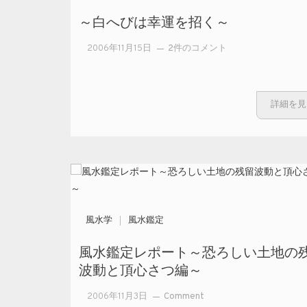
～白へびは幸運を招く～
～白へびは幸
2006年11月15日
2件のコメント
運を招く～ へ
の
詳細を見
風水学
風水鑑定
風水鑑定レポート～恐ろしい土地の
波動と頂心さつ編～
on
2006年11月3日
Comment