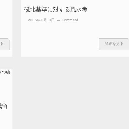
風水（応用
磁北基準に対する風水考
編）と三合羅
盤の使用法
on
2006年11月10日
Comment
～』
磁
北
基
る
詳細を見る
準
に
対
す
る
風
水
考
残留