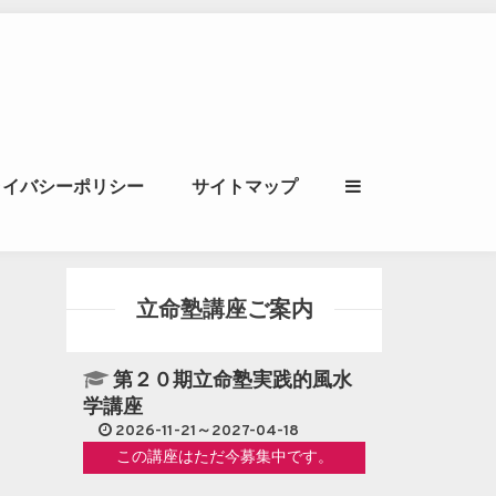
ル｜風水学・四柱推
ライバシーポリシー
サイトマップ
立命講座
立命塾講座ご案内
第２０期立命塾実践的風水
学講座
2026-11-21～2027-04-18
この講座はただ今募集中です。