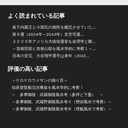
よく読まれている記事
眞子内親王と小室氏の相性を鑑定させていた...
第９運（2024年～2043年）玄空宅運...
２０２０年アメリカ大統領選挙を命理学と断...
～首相官邸と首相公邸を風水学的に考察１～...
日本の至宝、大谷翔平選手は来年（2022...
評価の高い記事
＜ケロケロウメサンの独り言＞
知床遊覧船沈没事故を風水学的に考察Ⅰ
～ 多摩御陵・武蔵御陵風水考（参拝と下盤） ～
～多摩御陵、武蔵野御陵風水考Ⅱ（巒頭風水で考察）～
～多摩御陵、武蔵野御陵風水考Ⅲ（理氣風水で考察）～