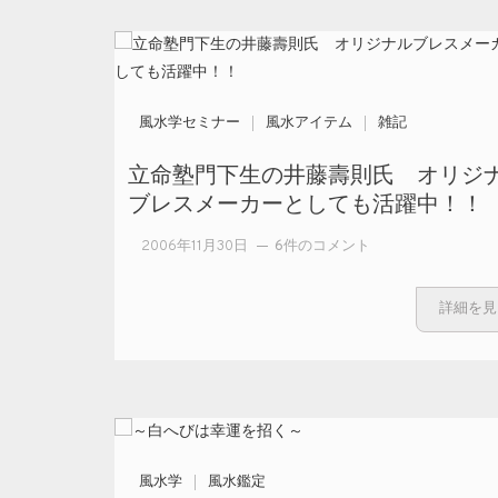
風水学セミナー
風水アイテム
雑記
立命塾門下生の井藤壽則氏 オリジ
ブレスメーカーとしても活躍中！！
立命塾門下生
2006年11月30日
6件のコメント
の井藤壽則
氏 オリジナ
詳細を見
ルブレスメー
カーとしても
活躍中！！ へ
の
風水学
風水鑑定