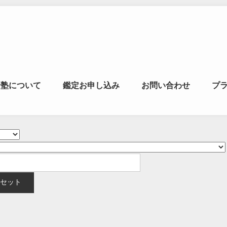
マの風水ゼミナー
命塾について
鑑定お申し込み
お問い合わせ
プ
学・易学を合わせた