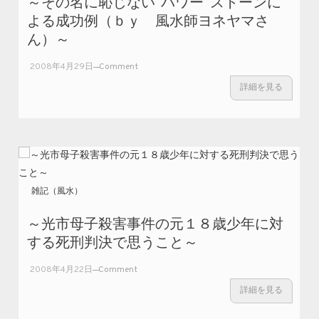
～その名に恥じない“パワー”ストーンに
よる成功例（ｂｙ 風水師ヨネヤマさ
ん）～
on ～
2008年4月29日
Comment
その
詳細を見る
名に
恥じ
な
い“パ
ワ
ー”ス
トー
雑記（風水）
ンに
よる
～光市母子殺害事件の元１８歳少年に対
成功
する死刑判決で思うこと～
例
（ｂ
on
2008年4月22日
Comment
ｙ
～
風水
詳細を見る
光
師ヨ
市