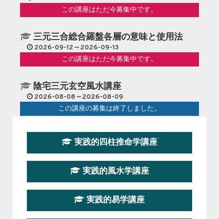
ル
この講座はただ今募集中です。
に
見
三元三合総合羅盤各層の意味と使用法
る
増
2026-09-12～2026-09-13
築
この講座はただ今募集中です。
成
功
陰宅三元玄空風水講座
の
2026-08-08～2026-08-09
風
この講座の募集は終了しました。
水
学
的
第１９期立命塾『実践的易学講座』
秘
実践的四柱推命学講座
2026-08-22～2026-10-25
訣
この講座はただ今募集中です。
～
実践的風水学講座
第19期立命塾実践的四柱推命学講座
2026-03-20～2026-07-19
実践的易学講座
この講座の募集は終了しました。