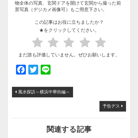
物全体の写真、玄関ドアを開けて玄関から撮った前
景写真（デジカメ画像可）もご用意下さい。
この記事はお役に立ちましたか？
★をクリックしてください。
まだ誰も評価していません。ぜひお願いします。
Facebook
Twitter
Line
投稿ナビゲーション
風水探訪～横浜中華街編～
予告デス
関連する記事