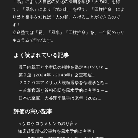
「易」により大自然の変化の法則を学び「天の時」を得
て、「風水」により「地の利」を得て、「四柱推命」によ
り己と相手を知れば「人の和」を得ることができるので
す！
立命塾では「易」「風水」「四柱推命」を、一年間のカリ
キュラムで学びます。
よく読まれている記事
眞子内親王と小室氏の相性を鑑定させていた...
第９運（2024年～2043年）玄空宅運...
２０２０年アメリカ大統領選挙を命理学と断...
～首相官邸と首相公邸を風水学的に考察１～...
日本の至宝、大谷翔平選手は来年（2022...
評価の高い記事
＜ケロケロウメサンの独り言＞
知床遊覧船沈没事故を風水学的に考察Ⅰ