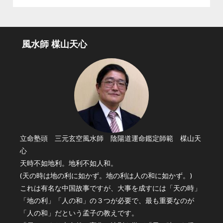
風水師 楳山天心
立命塾頭 三元玄空風水師 陰陽道運命鑑定師範 楳山天
心
天時不如地利。地利不如人和。
(天の時は地の利に如かず。地の利は人の和に如かず。)
これは有名な中国故事ですが、大事を成すには「天の時」
「地の利」「人の和」の３つが必要で、最も重要なのが
「人の和」だという孟子の教えです。