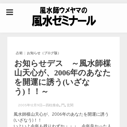
Skip to content
風水師ウメヤマの風
水ゼミナール｜風水
占術
お知らせ（ブログ版）
お知らせデス ～風水師楳
学・四柱推命学・易
山天心が、2006年のあなた
を開運に誘う(いざな
学を合わせた立命講
う)！！～
座
,
,
2005年12月9日
四柱推命
門
玄関
風水師楳山天心が、2006年のあなたを開運に誘う
(いざなう)！！
いよいよ今年も残りわずか・・・ 今年良かった人