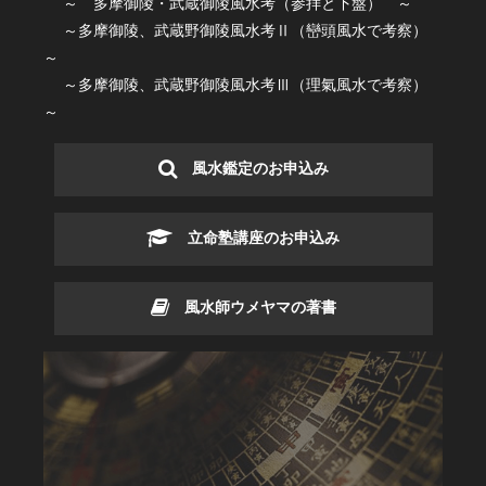
～ 多摩御陵・武蔵御陵風水考（参拝と下盤） ～
～多摩御陵、武蔵野御陵風水考Ⅱ（巒頭風水で考察）
～
～多摩御陵、武蔵野御陵風水考Ⅲ（理氣風水で考察）
～
風水鑑定のお申込み
立命塾講座のお申込み
風水師ウメヤマの著書