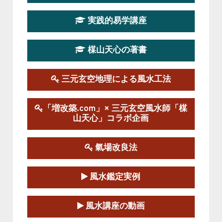
第19期立命塾実践的四柱推命学講座
2026-03-20～2026-07-19
実践的易学講座
この講座の募集は終了しました。
楳山天心の著書
第１９期立命塾実践的風水学講座
2025-09-13～2026-03-01
この講座の募集は終了しました。
三元玄空地理による風水工法
陰宅三元玄空風水講座
「増改築.com」× 三元玄空風水師「楳
2025-06-07～2025-06-08
山天心」コラボ企画
この講座の募集は終了しました。
氣場改良法
第１８期立命塾『実践的易学講座』
2025-06-21～2025-08-24
風水鑑定実例
この講座の募集は終了しました。
第１８期立命塾「実践的四柱立命学（四
風水講座の動画
柱推命学）講座」