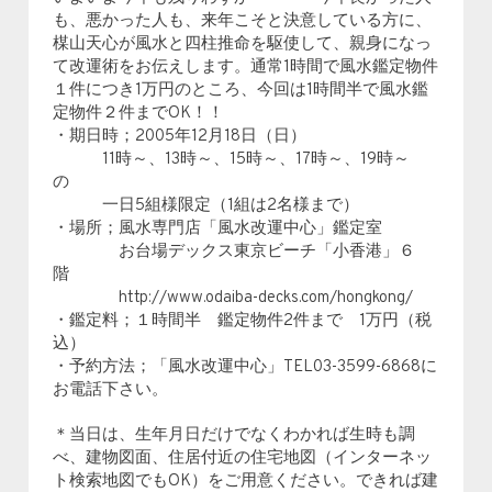
も、悪かった人も、来年こそと決意している方に、
楳山天心が風水と四柱推命を駆使して、親身になっ
て改運術をお伝えします。通常1時間で風水鑑定物件
１件につき1万円のところ、今回は1時間半で風水鑑
定物件２件までOK！！
・期日時；2005年12月18日（日）
11時～、13時～、15時～、17時～、19時～
の
一日5組様限定（1組は2名様まで）
・場所；風水専門店「風水改運中心」鑑定室
お台場デックス東京ビーチ「小香港」６
階
http://www.odaiba-decks.com/hongkong/
・鑑定料；１時間半 鑑定物件2件まで 1万円（税
込）
・予約方法；「風水改運中心」TEL03-3599-6868に
お電話下さい。
＊当日は、生年月日だけでなくわかれば生時も調
べ、建物図面、住居付近の住宅地図（インターネッ
ト検索地図でもOK）をご用意ください。できれば建