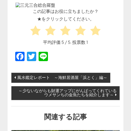
この記事はお役に立ちましたか？
★をクリックしてください。
平均評価
5
/ 5. 投票数
1
Facebook
Twitter
Line
投稿ナビゲーション
風水鑑定レポート ～海鮮居酒屋「浜とく」編～
～少ないながらも財運アップにがんばってくれている
ウメサンちの金魚たちを紹介します～
関連する記事