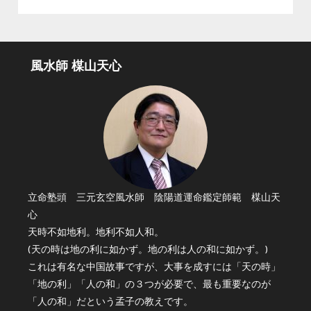
風水師 楳山天心
立命塾頭 三元玄空風水師 陰陽道運命鑑定師範 楳山天
心
天時不如地利。地利不如人和。
(天の時は地の利に如かず。地の利は人の和に如かず。)
これは有名な中国故事ですが、大事を成すには「天の時」
「地の利」「人の和」の３つが必要で、最も重要なのが
「人の和」だという孟子の教えです。