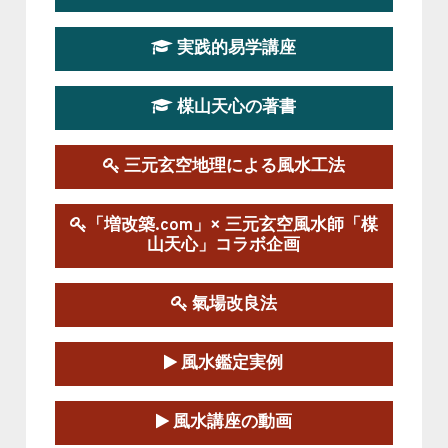
第19期立命塾実践的四柱推命学講座
2026-03-20～2026-07-19
実践的易学講座
この講座の募集は終了しました。
楳山天心の著書
第１９期立命塾実践的風水学講座
2025-09-13～2026-03-01
この講座の募集は終了しました。
三元玄空地理による風水工法
陰宅三元玄空風水講座
「増改築.com」× 三元玄空風水師「楳
2025-06-07～2025-06-08
山天心」コラボ企画
この講座の募集は終了しました。
氣場改良法
第１８期立命塾『実践的易学講座』
2025-06-21～2025-08-24
風水鑑定実例
この講座の募集は終了しました。
第１８期立命塾「実践的四柱立命学（四
風水講座の動画
柱推命学）講座」