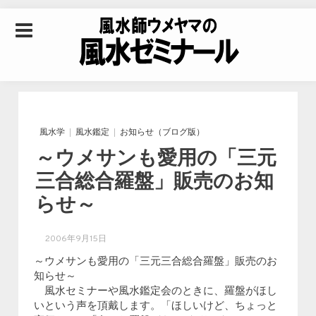
Skip to content
風水師ウメヤマの風
水ゼミナール｜風水
風水学
風水鑑定
お知らせ（ブログ版）
～ウメサンも愛用の「三元
学・四柱推命学・易
三合総合羅盤」販売のお知
らせ～
学を合わせた立命講
2006年9月15日
座
～ウメサンも愛用の「三元三合総合羅盤」販売のお
知らせ～
風水セミナーや風水鑑定会のときに、羅盤がほし
いという声を頂戴します。「ほしいけど、ちょっと