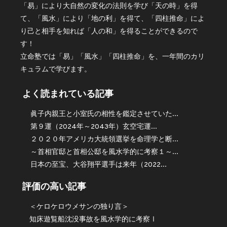
「易」により大自然の変化の法則を学び「天の時」を得
て、「風水」により「地の利」を得て、「四柱推命」によ
り己と相手を知れば「人の和」を得ることができるので
す！
立命塾では「易」「風水」「四柱推命」を、一年間のカリ
キュラムで学びます。
よく読まれている記事
眞子内親王と小室氏の相性を鑑定させていた...
第９運（2024年～2043年）玄空宅運...
２０２０年アメリカ大統領選挙を命理学と断...
～首相官邸と首相公邸を風水学的に考察１～...
日本の至宝、大谷翔平選手は来年（2022...
評価の高い記事
＜ケロケロウメサンの独り言＞
知床遊覧船沈没事故を風水学的に考察Ⅰ