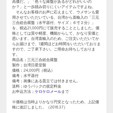
高価だ。」「色々な羅盤があるがどれがいいの
か？」と一歩踏み切りにくいアイテムですよね。
そんなお客様のお声に応えまして、ウメサンも愛
用させていただいている、台湾から直輸入の「三元
三合総合羅盤（水平器付、サイズ；６寸２分）」
を、税込21,000円にて販売することとしました。価
格としては質や精度、機能からして、かなり安価と
思います。台湾直輸入のため、ご注文いただいてか
らお届けまで、1週間ほどお時間をいただいておりま
すので、ご了承下さい。ご用命お待ちしておりま
す。
商品名；三元三合総合羅盤
製作；台湾日星堂製
価格；24,000円（税込）
備考；水平器付
備考；画像にある皿立ては付きません。
送料；ゆうパックの規定料金
お申込方法；
ケロケロメール
まで
※価格は当時よりかなり円安となったため、上記価
格に改訂しました。（2018.3.7）