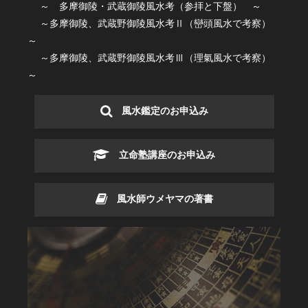
～ 多摩御陵・武蔵御陵風水考（参拝と下盤） ～
～多摩御陵、武蔵野御陵風水考Ⅱ（巒頭風水で考察）
～
～多摩御陵、武蔵野御陵風水考Ⅲ（理氣風水で考察）
～
風水鑑定のお申込み
立命塾講座のお申込み
風水師ウメヤマの著書