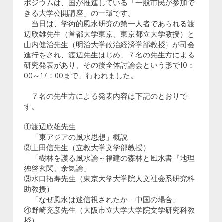
ポジウムは、国が推進している「一般市民が参加で
きる大学公開講座」の一環です。
当日は、学術的風水研究の第一人者であられる渡
辺欣雄先生（首都大学東京、東京都立大学教授）と
山内健治先生（明治大学政治経済学部教授）が司会
進行をされ、渡辺先生はじめ、７名の先生方による
研究発表があり、その後全体討論会という形で10：
00～17：00まで、行われました。
７名の先生方による発表内容は下記のとおりで
す。
①渡辺欣雄先生
「東アジアの風水思想」概説
②上田信先生（立教大学文学部教授）
「樹林を護る風水論～福建の森林と風水書『地理
独啓玄関』余気論」
③水口拓寿先生（東京大学大学院人文社会系研究科
助教授）
「なぜ風水は迷信視されたか…中国の場合」
④野崎充彦先生（大阪市立大学大学院文学研究科教
授）