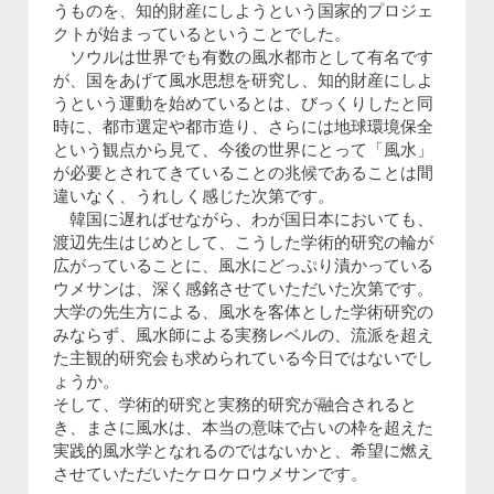
うものを、知的財産にしようという国家的プロジェ
クトが始まっているということでした。
ソウルは世界でも有数の風水都市として有名です
が、国をあげて風水思想を研究し、知的財産にしよ
うという運動を始めているとは、びっくりしたと同
時に、都市選定や都市造り、さらには地球環境保全
という観点から見て、今後の世界にとって「風水」
が必要とされてきていることの兆候であることは間
違いなく、うれしく感じた次第です。
韓国に遅ればせながら、わが国日本においても、
渡辺先生はじめとして、こうした学術的研究の輪が
広がっていることに、風水にどっぷり漬かっている
ウメサンは、深く感銘させていただいた次第です。
大学の先生方による、風水を客体とした学術研究の
みならず、風水師による実務レベルの、流派を超え
た主観的研究会も求められている今日ではないでし
ょうか。
そして、学術的研究と実務的研究が融合されると
き、まさに風水は、本当の意味で占いの枠を超えた
実践的風水学となれるのではないかと、希望に燃え
させていただいたケロケロウメサンです。