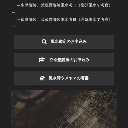
～多摩御陵、武蔵野御陵風水考Ⅱ（巒頭風水で考察）
～
～多摩御陵、武蔵野御陵風水考Ⅲ（理氣風水で考察）
～
風水鑑定のお申込み
立命塾講座のお申込み
風水師ウメヤマの著書