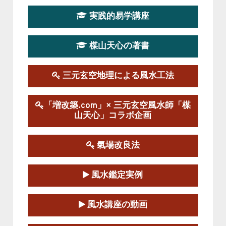
第19期立命塾実践的四柱推命学講座
2026-03-20～2026-07-19
実践的易学講座
この講座の募集は終了しました。
楳山天心の著書
第１９期立命塾実践的風水学講座
2025-09-13～2026-03-01
この講座の募集は終了しました。
三元玄空地理による風水工法
陰宅三元玄空風水講座
「増改築.com」× 三元玄空風水師「楳
2025-06-07～2025-06-08
山天心」コラボ企画
この講座の募集は終了しました。
氣場改良法
第１８期立命塾『実践的易学講座』
2025-06-21～2025-08-24
風水鑑定実例
この講座の募集は終了しました。
第１８期立命塾「実践的四柱立命学（四
風水講座の動画
柱推命学）講座」