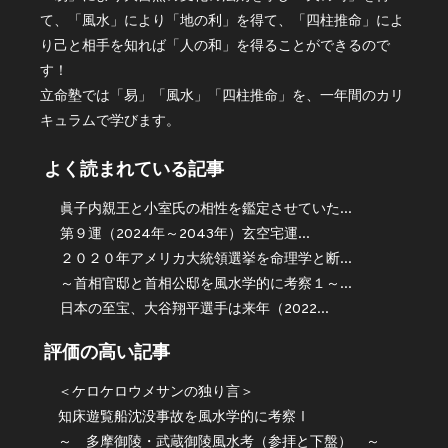
て、「風水」により「地の利」を得て、「四柱推命」によ
り己と相手を知れば「人の和」を得ることができるので
す！
立命塾では「易」「風水」「四柱推命」を、一年間のカリ
キュラムで学びます。
よく読まれている記事
眞子内親王と小室氏の相性を鑑定させていた...
第９運（2024年～2043年）玄空宅運...
２０２０年アメリカ大統領選挙を命理学と断...
～首相官邸と首相公邸を風水学的に考察１～...
日本の至宝、大谷翔平選手は来年（2022...
評価の高い記事
＜ケロケロウメサンの独り言＞
知床遊覧船沈没事故を風水学的に考察Ⅰ
～ 多摩御陵・武蔵御陵風水考（参拝と下盤） ～