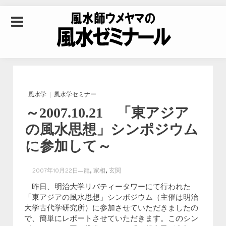
Skip to content
風水師ウメヤマの風
水ゼミナール｜風水
風水学
風水学セミナー
～2007.10.21 「東アジア
学・四柱推命学・易
の風水思想」シンポジウム
に参加して～
学を合わせた立命講
,
,
2007年10月22日
龍
家相
玄関
座
昨日、明治大学リバティータワーにて行われた
「東アジアの風水思想」シンポジウム（主催は明治
大学古代学研究所）に参加させていただきましたの
で、簡単にレポートさせていただきます。このシン