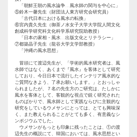
「朝鮮王朝の風水論争…風水師の関与を中心に」
⑤鈴木一馨先生（財団法人東方研究会研究員）
「古代日本における風水の転換」
⑥宮内貴久先生（御茶ノ水女子大学大学院人間文化
創成科学研究科文化科学系研究院助教授）
「日本の家相・風水…出版文化とリテラシー」
⑦都築晶子先生（龍谷大学文学部教授）
「沖縄の風水思想」
冒頭にて渡辺先生が、「学術的風水研究者は、風
水師ではなく、あくまで『風水』を客体として研究
しており、今日日本で流行したインテリア風水的な
ご質問なきよう、了承お願いします。」とおっしゃ
られましたが、７名の先生方のご研究は、たしかに
風水を客体として、客観的な視点で鋭く研究された
ものばかりで、風水師として実践ならびに主観的な
研究をしているウメサンにとっては、とても興味深
く、また教えられることがとても多く、有意義なシ
ンポジウムでした。
ウメサンがもっとも印象に残ったことは、①の渡
辺先生の概説にて、韓国においては、風水思想とい