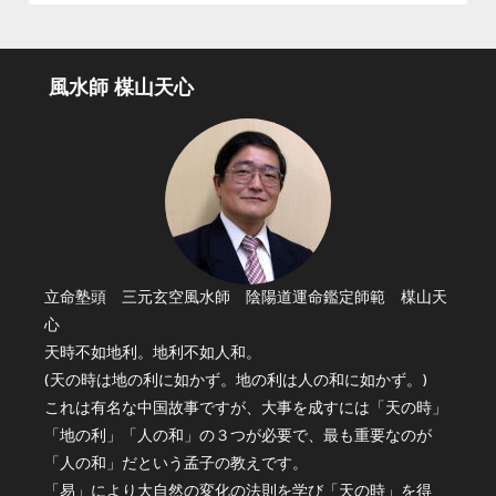
風水師 楳山天心
立命塾頭 三元玄空風水師 陰陽道運命鑑定師範 楳山天
心
天時不如地利。地利不如人和。
(天の時は地の利に如かず。地の利は人の和に如かず。)
これは有名な中国故事ですが、大事を成すには「天の時」
「地の利」「人の和」の３つが必要で、最も重要なのが
「人の和」だという孟子の教えです。
「易」により大自然の変化の法則を学び「天の時」を得