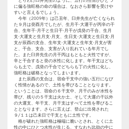
とりわけ臼井先生のように、五行の性情がひとつ
に偏る強旺格の命の場合は、なおさら影響を受けや
すいと言えるでしょう。
今年（2009年）は己丑年、臼井先生が亡くなられ
た９月は癸酉月でしたが、生月干-大運干が丙辛の干
合、生年干-月干と生日干-月干が戊癸の干合、生月
支-大運支と生月支-月支、生日支-大運支と生日支-月
支が辰酉の支合、生年支-大運支と生年支-月支が害
と、干合、支合、支害が入り乱れている年月でし
た。また臼井先生の月干丙はもともと火性ですが、
辛と干合すると癸の水性に化します。年干支はどち
らも土で、戊癸の干合でどちらも丁の火性に化し、
強旺格は破格となってしまいます。
また辰酉の支合は、宿命干支中の強い五行になび
く性情があるので、土性を帯びることとなります。
ということは、宿命の６干支中、月干のみが水性を
帯び、残りの５干支は火か土、そして大運の干以外
の大運支、年干支、月干支はすべて土性を帯びるこ
ととなります。さらに言えば、登山に出発された
９/１１は己未日で干支ともに土性です。
格が破れた強旺格は極端に脆いとされ、とくに土
性の中にひとつ水性が生じる、すなわち比劫の中に