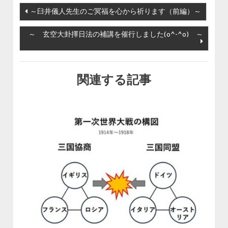
投稿ナビゲーション
～臼井儀人先生のご冥福を心から祈ります（前編）～
～ 玄空大卦擇日法の補講を催行しました(o^-^o) ～
関連する記事