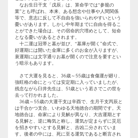
なお生日干支「戊辰」は、算命学では“参籠の
業”とも呼ばれ、本来、ある想念や仕事や人間関係
等で、意志に反して不自由を強いられやすいという
憂いがあります。しかし中年期までに自由を得るこ
とができた場合は、その宿命的穴埋めとして、短命
となる憂いがあるとされます。
十二運は冠帯と墓が並び、“墓庫が開く”命式で、
好運期には開いた金庫に多くのお金が入りますが、
衰運期には文字通りお墓が開くので注意を要すとい
う暗示もあります。
さて大運を見ると、36歳～55歳は食傷運が廻り、
強旺格の命にとっては安定期に入っていましたが、
残念ながら臼井先生は、51歳という若さでこの世を
去って行かれました。
36歳～55歳の大運干支は辛酉で、生月干支丙辰と
は干合かつ支合、いわゆる天地徳合の期間です。天
地徳合は、命家により見解が異なり、大吉運期とす
る見解と、逆に晦気と称し、運気が定まらずに災厄
を招きやすいとする見解と、吉凶二分されていま
す。後者の中には、死に至る運気であると断言され