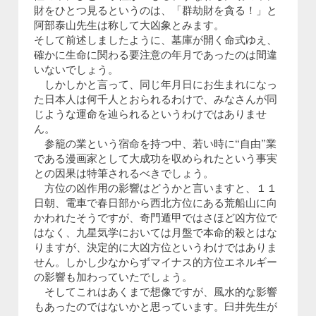
財をひとつ見るというのは、「群劫財を貪る！」と
阿部泰山先生は称して大凶象とみます。
そして前述しましたように、墓庫が開く命式ゆえ、
確かに生命に関わる要注意の年月であったのは間違
いないでしょう。
しかしかと言って、同じ年月日にお生まれになっ
た日本人は何千人とおられるわけで、みなさんが同
じような運命を辿られるというわけではありませ
ん。
参籠の業という宿命を持つ中、若い時に“自由”業
である漫画家として大成功を収められたという事実
との因果は特筆されるべきでしょう。
方位の凶作用の影響はどうかと言いますと、１１
日朝、電車で春日部から西北方位にある荒船山に向
かわれたそうですが、奇門遁甲ではさほど凶方位で
はなく、九星気学においては月盤で本命的殺とはな
りますが、決定的に大凶方位というわけではありま
せん。しかし少なからずマイナス的方位エネルギー
の影響も加わっていたでしょう。
そしてこれはあくまで想像ですが、風水的な影響
もあったのではないかと思っています。臼井先生が