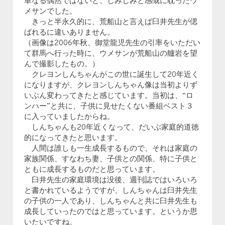
単なる偶然ではないと、しみじみと感慨に耽ったウ
メサンでした。
きっと半永久的に、荒船山と言えば臼井先生が偲
ばれるに違いありません。
（画像は2006年秋、御堂龍児先生の引率をいただい
て群馬へ行った時に、ウメサンが荒船山の艫岩を望
んで撮影したもの。）
クレヨンしんちゃんがこの世に誕生して20年近く
になりますが、クレヨンしんちゃん像は当初よりず
いぶん変わってきたと感じています。当初は、“ロ
ンハー”と共に、子供に見せたくない番組ベスト３
に入っていましたからね。
しんちゃんも20年近くなって、だいぶ家庭的道徳
的になってきたと思います。
人間は誰しも一生成長するもので、それは家庭の
家族関係、すなわち妻、子供との関係、特に子供と
ともに成長するものだと思っています。
臼井先生の家庭環境は没後、週刊誌ではいろいろ
と書かれているようですが、しんちゃんは臼井先生
の子供の一人であり、しんちゃんと共に臼井先生も
成長していったのではと思っています。というか思
いたいですね。