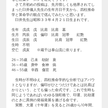
さて月初めの投稿は、先月惜しくも他界されてし
まった臼井儀人先生の生年月日干支から、四柱推命
学と算命学の観点で偲んでみたいと思います。
臼井先生は昭和３３年４月２１日生まれです。
生年 戊戌 戊 比肩 比肩 墓
生月 丙辰 戊 偏印 比肩 冠帯 紅艶
生日 戊辰 戊 比肩 冠帯 紅艶
生時 不明
空亡 戌亥 ※蔵干は泰山流に依ります。
26～35歳 己未 劫財 衰
36～45歳 庚申 食神 病
46～55歳 辛酉 傷官 死
生時が不明ゆえ、四柱推命学的な分析ではアバウ
トとなりますが、偏印がひとつだけであとは比肩ば
かりという、とても偏った命式です。これで生時も
同じようであればいわゆる強旺格で、印運、比劫運
のときに異例の発福発展を遂げる命です。
実際、大運（十年運）を見ると26歳から10年間、