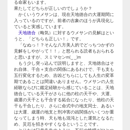
る命家もいます。
果たしてどちらが正しいのでしょうか？
かくいうウメサンは、現在天地徳合の大運期間に
入っているのですが、前者の吉象のほうが具現化し
ていると実感しています。
天地徳合
（晦気）に対するウメサンの見解はとい
うと、「どちらも正しい！」です。
「なぬっ！？そんな八方美人的でどっちつかずの
見解をしやがって！！」と怒られる読者もおられる
と思いますが、スミマセンm(_ _)m
もう少し突っ込んで説明しますと、天地徳合はそ
れ自体、干合＋支合の関係にあるわけで、干も支も
五行変化するため、吉凶どちらにしても人生の変革
期であることは間違いありません。ウメサンの人生
経験ならびに鑑定経験から感じていることは、天地
徳合している天干がさらに他の柱の天干や、大運、
歳運の天干とも干合する妬合になったり、他柱の天
干も干合したり、さらに命式中の地支同士、あるい
は大運、歳運の地支と刑冲害の凶関係がいくつか重
なってしまう時、天も地も混沌とした運気となるた
め、災厄を招きやすくなるということです。