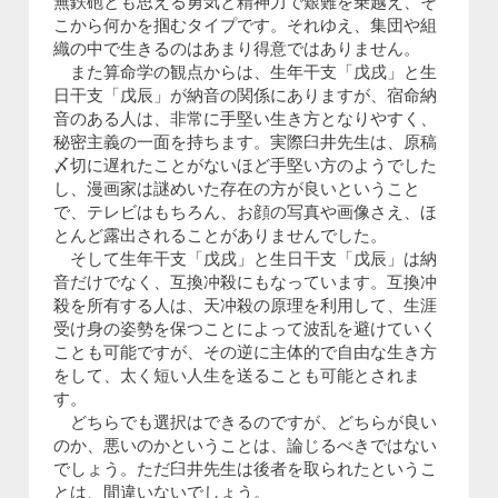
無鉄砲とも思える勇気と精神力で艱難を乗越え、そ
こから何かを掴むタイプです。それゆえ、集団や組
織の中で生きるのはあまり得意ではありません。
また算命学の観点からは、生年干支「戊戌」と生
日干支「戊辰」が納音の関係にありますが、宿命納
音のある人は、非常に手堅い生き方となりやすく、
秘密主義の一面を持ちます。実際臼井先生は、原稿
〆切に遅れたことがないほど手堅い方のようでした
し、漫画家は謎めいた存在の方が良いということ
で、テレビはもちろん、お顔の写真や画像さえ、ほ
とんど露出されることがありませんでした。
そして生年干支「戊戌」と生日干支「戊辰」は納
音だけでなく、互換冲殺にもなっています。互換冲
殺を所有する人は、天冲殺の原理を利用して、生涯
受け身の姿勢を保つことによって波乱を避けていく
ことも可能ですが、その逆に主体的で自由な生き方
をして、太く短い人生を送ることも可能とされま
す。
どちらでも選択はできるのですが、どちらが良い
のか、悪いのかということは、論じるべきではない
でしょう。ただ臼井先生は後者を取られたというこ
とは、間違いないでしょう。