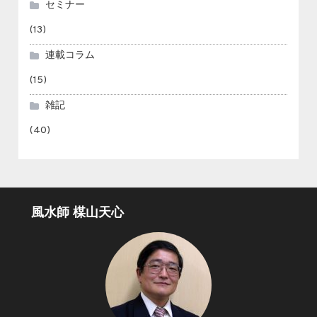
セミナー
(13)
連載コラム
(15)
雑記
(40)
風水師 楳山天心