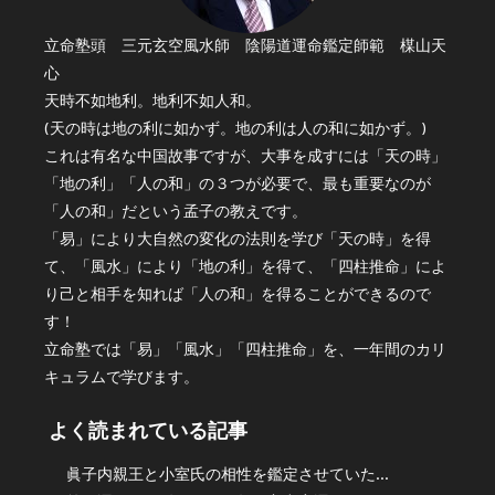
立命塾頭 三元玄空風水師 陰陽道運命鑑定師範 楳山天
心
天時不如地利。地利不如人和。
(天の時は地の利に如かず。地の利は人の和に如かず。)
これは有名な中国故事ですが、大事を成すには「天の時」
「地の利」「人の和」の３つが必要で、最も重要なのが
「人の和」だという孟子の教えです。
「易」により大自然の変化の法則を学び「天の時」を得
て、「風水」により「地の利」を得て、「四柱推命」によ
り己と相手を知れば「人の和」を得ることができるので
す！
立命塾では「易」「風水」「四柱推命」を、一年間のカリ
キュラムで学びます。
よく読まれている記事
眞子内親王と小室氏の相性を鑑定させていた...