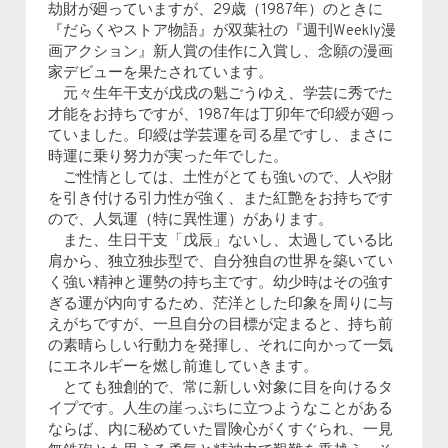
劫財が廻っていますが、29歳（1987年）のときに
『だらくやストア物語』が双葉社の『週刊Weekly漫
画アクション』新人賞の佳作に入賞し、念願の漫画
家デビューを果たされています。
元々生年干支が戊戌の魁ごうゆえ、学芸に秀でた
才能をお持ちですが、1987年は丁卯年で印綬が廻っ
ていました。印綬は学芸運を司る星ですし、まさに
時運に乗り努力が実った年でした。
ご性情としては、土性がとても強いので、人や財
を引き付ける引力性が強く、また紅艶をお持ちです
ので、人気運（特に異性運）があります。
また、生日干支「戊辰」ないし、太過している比
肩から、独立独歩型で、自分独自の世界を築いてい
く強い精神と運勢の持ち主です。幼少時はその強す
ぎる運が内向するため、茫洋とした印象を周りに与
えがちですが、一旦自分の目標が定まると、持ち前
の素晴らしい行動力を発揮し、それに向かって一気
にエネルギーを燃し前進していきます。
とても独創的で、常に新しい対象に目を向けるタ
イプです。人生の崖っぷちに立つようなことがある
ならば、内に秘めていた冒険心がくすぐられ、一見