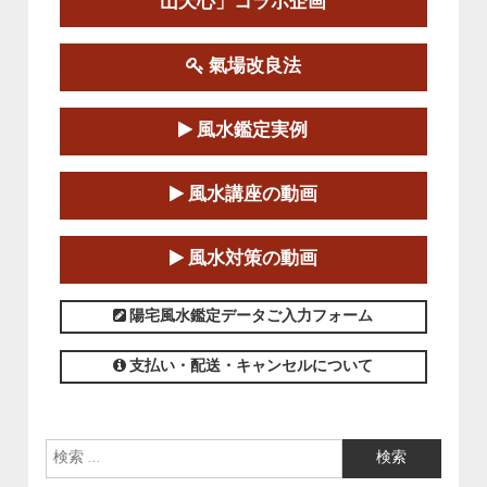
山天心」コラボ企画
この講座の募集は終了しました。
氣場改良法
第１８期立命塾『実践的易学講座』
2025-06-21～2025-08-24
風水鑑定実例
この講座の募集は終了しました。
第１８期立命塾「実践的四柱立命学（四
風水講座の動画
柱推命学）講座」
2025-01-11～2025-05-11
風水対策の動画
この講座の募集は終了しました。
陽宅風水鑑定データご入力フォーム
支払い・配送・キャンセルについて
検索: