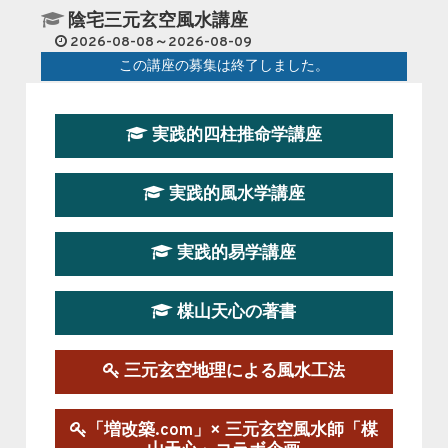
陰宅三元玄空風水講座
2026-08-08～2026-08-09
この講座の募集は終了しました。
第１９期立命塾『実践的易学講座』
実践的四柱推命学講座
2026-08-22～2026-10-25
この講座はただ今募集中です。
実践的風水学講座
第19期立命塾実践的四柱推命学講座
2026-03-20～2026-07-19
実践的易学講座
この講座の募集は終了しました。
楳山天心の著書
第１９期立命塾実践的風水学講座
2025-09-13～2026-03-01
この講座の募集は終了しました。
三元玄空地理による風水工法
陰宅三元玄空風水講座
「増改築.com」× 三元玄空風水師「楳
2025-06-07～2025-06-08