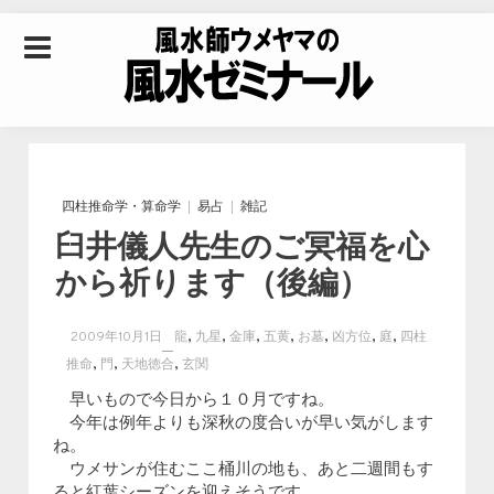
Skip to content
風水師ウメヤマの風
水ゼミナール｜風水
四柱推命学・算命学
易占
雑記
臼井儀人先生のご冥福を心
学・四柱推命学・易
から祈ります（後編）
学を合わせた立命講
,
,
,
,
,
,
,
2009年10月1日
龍
九星
金庫
五黄
お墓
凶方位
庭
四柱
,
,
,
推命
門
天地徳合
玄関
座
早いもので今日から１０月ですね。
今年は例年よりも深秋の度合いが早い気がします
ね。
ウメサンが住むここ桶川の地も、あと二週間もす
ると紅葉シーズンを迎えそうです。