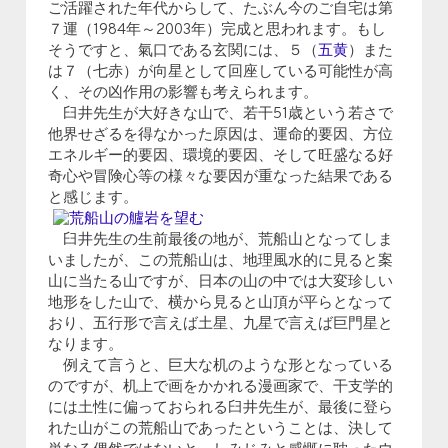
ご活躍された年代からして、たぶん今のご自宅は第
７運（1984年～2003年）完成と思われます。もし
そうですと、氣口である玄関には、５（
五黄
）また
は７（七赤）が向星として回座している可能性が高
く、その凶作用の影響も考えられます。
臼井先生が大好きな山で、若干51歳という若さで
他界せざるを得なかった原因は、運命的要因、方位
エネルギー的要因、環境的要因、そして旺盛なる好
奇心や冒険心等の様々な要因が重なった結果である
と感じます。
臼井先生の生前最後の地が、荒船山となってしま
いましたが、この荒船山は、地理風水的に見ると案
山に当たる山ですが、日本の山の中では大変珍しい
地形をした山で、横から見ると山頂が平らとなって
おり、五行形で言えば土星、九星で言えば巨門星と
なります。
例えて言うと、巨大な机のような形となっている
のですが、机上で画をかかれる漫画家で、干支学的
には土性に偏っておられる臼井先生が、最後に登ら
れた山がこの荒船山であったということは、決して