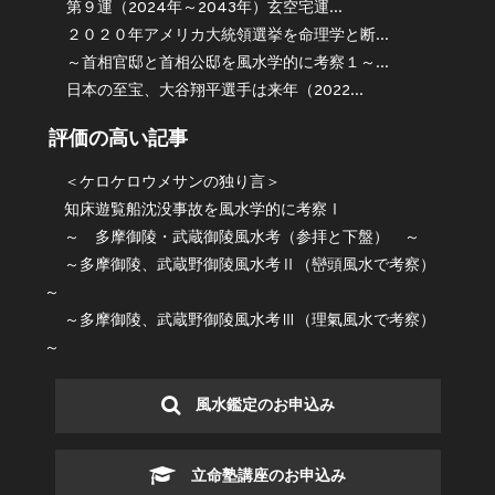
第９運（2024年～2043年）玄空宅運...
２０２０年アメリカ大統領選挙を命理学と断...
～首相官邸と首相公邸を風水学的に考察１～...
日本の至宝、大谷翔平選手は来年（2022...
評価の高い記事
＜ケロケロウメサンの独り言＞
知床遊覧船沈没事故を風水学的に考察Ⅰ
～ 多摩御陵・武蔵御陵風水考（参拝と下盤） ～
～多摩御陵、武蔵野御陵風水考Ⅱ（巒頭風水で考察）
～
～多摩御陵、武蔵野御陵風水考Ⅲ（理氣風水で考察）
～
風水鑑定のお申込み
立命塾講座のお申込み