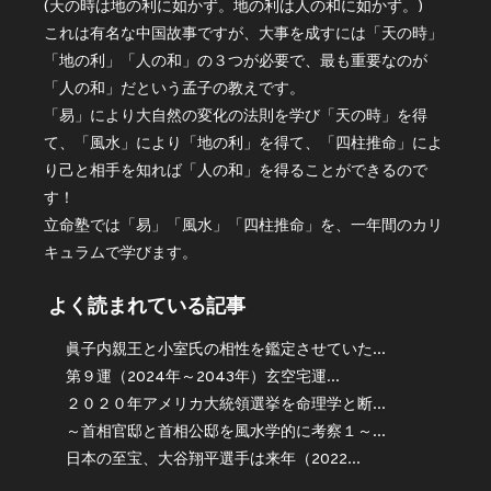
(天の時は地の利に如かず。地の利は人の和に如かず。)
これは有名な中国故事ですが、大事を成すには「天の時」
「地の利」「人の和」の３つが必要で、最も重要なのが
「人の和」だという孟子の教えです。
「易」により大自然の変化の法則を学び「天の時」を得
て、「風水」により「地の利」を得て、「四柱推命」によ
り己と相手を知れば「人の和」を得ることができるので
す！
立命塾では「易」「風水」「四柱推命」を、一年間のカリ
キュラムで学びます。
よく読まれている記事
眞子内親王と小室氏の相性を鑑定させていた...
第９運（2024年～2043年）玄空宅運...
２０２０年アメリカ大統領選挙を命理学と断...
～首相官邸と首相公邸を風水学的に考察１～...
日本の至宝、大谷翔平選手は来年（2022...