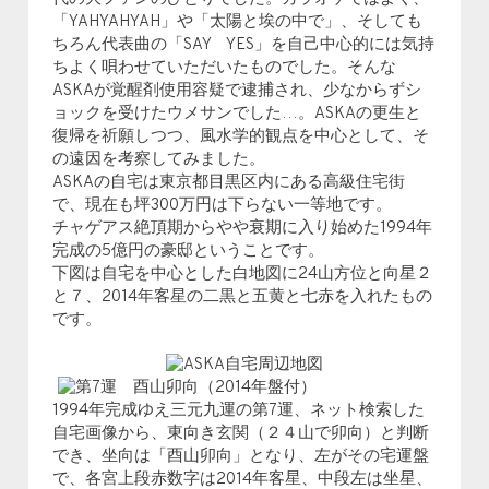
「YAHYAHYAH」や「太陽と埃の中で」、そしても
ちろん代表曲の「SAY YES」を自己中心的には気持
ちよく唄わせていただいたものでした。そんな
ASKAが覚醒剤使用容疑で逮捕され、少なからずシ
ョックを受けたウメサンでした…。ASKAの更生と
復帰を祈願しつつ、風水学的観点を中心として、そ
の遠因を考察してみました。
ASKAの自宅は東京都目黒区内にある高級住宅街
で、現在も坪300万円は下らない一等地です。
チャゲアス絶頂期からやや衰期に入り始めた1994年
完成の5億円の豪邸ということです。
下図は自宅を中心とした白地図に24山方位と向星２
と７、2014年客星の二黒と五黄と七赤を入れたもの
です。
1994年完成ゆえ三元九運の第7運、ネット検索した
自宅画像から、東向き玄関（２４山で卯向）と判断
でき、坐向は「酉山卯向」となり、左がその宅運盤
で、各宮上段赤数字は2014年客星、中段左は坐星、