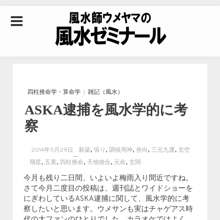
Skip to content
風水師ウメヤマの風
水ゼミナール｜風水
四柱推命学・算命学
雑記（風水）
ASKA逮捕を風水学的に考
学・四柱推命学・易
察
学を合わせた立命講
,
,
,
,
,
2014年5月29日
新築
張り
調候用神
坐向
三元九運
玄空
,
,
,
,
,
飛星
五黄
四柱推命
天地徳合
元命
玄関
座
今月も残り二日間、いよいよ梅雨入り間近ですね。
さて今月二度目の投稿は、週刊誌とワイドショーを
にぎわしているASKA逮捕に関して、風水学的に考
察したいと思います。ウメサンも実はチャゲアス時
代の大ファンのひとりでした。カラオケではよく、