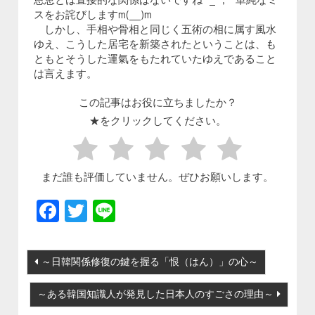
恩恵とは直接的な関係はないですね^_^; 単純なミ
スをお詫びしますm(__)m
しかし、手相や骨相と同じく五術の相に属す風水
ゆえ、こうした居宅を新築されたということは、も
ともとそうした運氣をもたれていたゆえであること
は言えます。
この記事はお役に立ちましたか？
★をクリックしてください。
まだ誰も評価していません。ぜひお願いします。
Facebook
Twitter
Line
投稿ナビゲーション
～日韓関係修復の鍵を握る「恨（はん）」の心～
～ある韓国知識人が発見した日本人のすごさの理由～