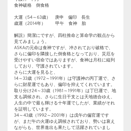
食神破格 倒食格
大運（54～63歳） 庚申 偏印 長生
歳運（2014年） 甲午 食神 胎
解説）簡潔にですが、四柱推命と算命学の観点から
見てみましょう。
ASKAの元命は食神ですが、冲されており破格で、
さらに偏印を隣接した倒食格となっており、災厄を
受けやすい宿命ではありますが、食神は月柱に縦列
しており、守護されています。
さらに大運を見ると、
14～33歳（1972～1991年）は守護神の丙丁運で、さ
らに財星運でもあり、偏印を抑えてくれています。
取り分け24～33歳（1981～1991年）は丁巳運で、地
支も調候され、さらに生日干支とは天地徳合ゆえ、
人生の中で最も輝ける十年運でしたが、業績がそれ
を証明しています。
34～43歳（1992～2001年）は戊午の偏官運です
が、まだ午の火運ゆえ調候されており、勢いは衰え
ながらも、世界進出も果たして活躍されていまし