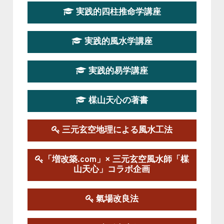
第１９期立命塾『実践的易学講座』
実践的四柱推命学講座
2026-08-22～2026-10-25
この講座はただ今募集中です。
実践的風水学講座
第19期立命塾実践的四柱推命学講座
2026-03-20～2026-07-19
実践的易学講座
この講座の募集は終了しました。
楳山天心の著書
第１９期立命塾実践的風水学講座
2025-09-13～2026-03-01
この講座の募集は終了しました。
三元玄空地理による風水工法
陰宅三元玄空風水講座
「増改築.com」× 三元玄空風水師「楳
2025-06-07～2025-06-08
山天心」コラボ企画
この講座の募集は終了しました。
氣場改良法
第１８期立命塾『実践的易学講座』
2025-06-21～2025-08-24