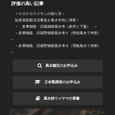
評価の高い記事
＜ケロケロウメサンの独り言＞
知床遊覧船沈没事故を風水学的に考察Ⅰ
～ 多摩御陵・武蔵御陵風水考（参拝と下盤） ～
～多摩御陵、武蔵野御陵風水考Ⅱ（巒頭風水で考察）
～
～多摩御陵、武蔵野御陵風水考Ⅲ（理氣風水で考察）
～
風水鑑定のお申込み
立命塾講座のお申込み
風水師ウメヤマの著書