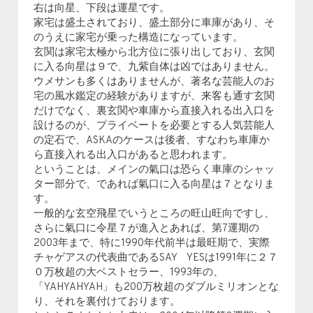
右は向星、下段は運星です。
家宅は盛土されており、盛土部分に車庫があり、そ
のうえに家宅が乗った構造になっています。
玄関は家宅太極から北方位に張り出しており、玄関
に入る向星は９で、九紫自体は凶ではありません。
ウメサンも多くはありませんが、著名な芸能人のお
宅の風水鑑定の経験がありますが、来客も通す玄関
だけでなく、裏玄関や車庫から直接入れる出入口を
設けるのが、プライベートを必要とする人気芸能人
の定石で、ASKAのケースは後者、すなわち車庫か
ら直接入れる出入口があると思われます。
ということは、メインの氣口は恐らく車庫のシャッ
ター部分で、であれば氣口に入る向星は７となりま
す。
一般的な玄空飛星でいうところの旺山旺向ですし、
さらに氣口に令星７が進入とあれば、第7運期の
2003年まで、特に1990年代前半は最旺期で、実際
チャゲアスの代表曲であるSAY YESは1991年に２７
０万枚超の大ベストセラー、1993年の、
「YAHYAHYAH」も200万枚超のダブルミリオンとな
り、それを裏付けております。