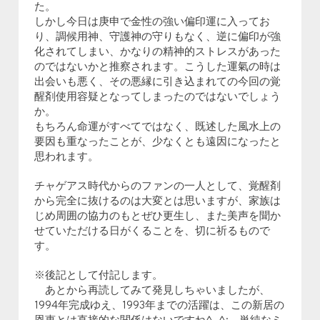
た。
しかし今日は庚申で金性の強い偏印運に入ってお
り、調候用神、守護神の守りもなく、逆に偏印が強
化されてしまい、かなりの精神的ストレスがあった
のではないかと推察されます。こうした運氣の時は
出会いも悪く、その悪縁に引き込まれての今回の覚
醒剤使用容疑となってしまったのではないでしょう
か。
もちろん命運がすべてではなく、既述した風水上の
要因も重なったことが、少なくとも遠因になったと
思われます。
チャゲアス時代からのファンの一人として、覚醒剤
から完全に抜けるのは大変とは思いますが、家族は
じめ周囲の協力のもとぜひ更生し、また美声を聞か
せていただける日がくることを、切に祈るもので
す。
※後記として付記します。
あとから再読してみて発見しちゃいましたが、
1994年完成ゆえ、1993年までの活躍は、この新居の