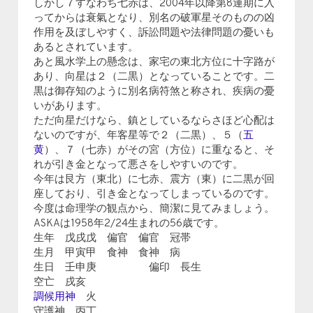
しかし７すなわち七赤は、2004年以降第8運期に入
ってからは衰氣となり、別名の破軍星そのものの凶
作用を及ぼしやすく、訴訟問題や法律問題の憂いも
あるとされています。
あと風水学上の懸念は、家宅の東北方位に十字路が
あり、向星は２（二黒）となっていることです。二
黒は御存知のように別名病符煞と称され、疾病の憂
いがあります。
ただ向星だけなら、鎮としているならさほど心配は
ないのですが、年客星等で２（二黒）、５（
五
黄
）、７（七赤）がその宮（方位）に重なると、そ
れが引き金となって悪さをしやすいのです。
今年は艮方（東北）に七赤、震方（東）に二黒が回
座しており、引き金となってしまっているのです。
今度は命理学の観点から、簡潔に見てみましょう。
ASKAは1958年2/24生まれの56歳です。
生年 戊戌戊 偏官 偏官 冠帯
生月 甲寅甲 食神 食神 病
生日 壬申庚 偏印 長生
空亡 戌亥
調候用神
火
守護神 丙丁