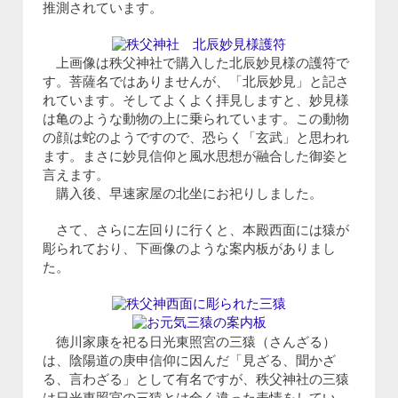
推測されています。
上画像は秩父神社で購入した北辰妙見様の護符で
す。菩薩名ではありませんが、「北辰妙見」と記さ
れています。そしてよくよく拝見しますと、妙見様
は亀のような動物の上に乗られています。この動物
の顔は蛇のようですので、恐らく「玄武」と思われ
ます。まさに妙見信仰と風水思想が融合した御姿と
言えます。
購入後、早速家屋の北坐にお祀りしました。
さて、さらに左回りに行くと、本殿西面には猿が
彫られており、下画像のような案内板がありまし
た。
徳川家康を祀る日光東照宮の三猿（さんざる）
は、陰陽道の庚申信仰に因んだ「見ざる、聞かざ
る、言わざる」として有名ですが、秩父神社の三猿