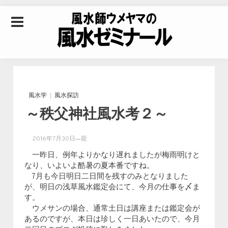
Skip to content
風水師ウメヤマの風
水ゼミナール｜風水
風水学
風水探訪
～秩父神社風水考２～
学・四柱推命学・易
2016年7月30日
龍
学を合わせた立命講
一昨日、例年よりかなり遅れましたが梅雨明けと
なり、いよいよ酷暑の夏本番ですね。
7月も今日明日二日間を残すのみとなりました
座
が、明日の浅草風水鑑定会にて、今月の仕事を〆ま
す。
ウメサンの場合、通常土日は講座または鑑定会が
あるのですが、本日は珍しく一日あいたので、今月