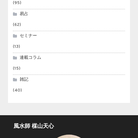
(95)
易占
(62)
セミナー
(13)
連載コラム
(15)
雑記
(40)
風水師 楳山天心