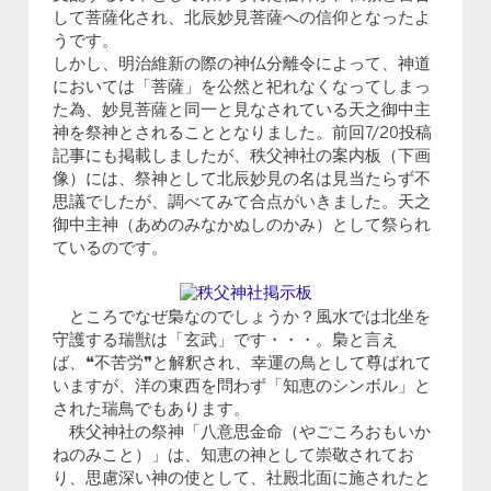
して菩薩化され、北辰妙見菩薩への信仰となったよ
うです。
しかし、明治維新の際の神仏分離令によって、神道
においては「菩薩」を公然と祀れなくなってしまっ
た為、妙見菩薩と同一と見なされている天之御中主
神を祭神とされることとなりました。前回7/20投稿
記事にも掲載しましたが、秩父神社の案内板（下画
像）には、祭神として北辰妙見の名は見当たらず不
思議でしたが、調べてみて合点がいきました。天之
御中主神（あめのみなかぬしのかみ）として祭られ
ているのです。
ところでなぜ梟なのでしょうか？風水では北坐を
守護する瑞獣は「玄武」です・・・。梟と言え
ば、❝不苦労❞と解釈され、幸運の鳥として尊ばれて
いますが、洋の東西を問わず「知恵のシンボル」と
された瑞鳥でもあります。
秩父神社の祭神「八意思金命（やごころおもいか
ねのみこと）」は、知恵の神として崇敬されてお
り、思慮深い神の使として、社殿北面に施されたと