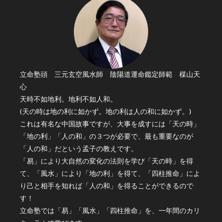
立命塾頭 三元玄空風水師 陰陽道運命鑑定師範 楳山天
心
天時不如地利。地利不如人和。
(天の時は地の利に如かず。地の利は人の和に如かず。)
これは有名な中国故事ですが、大事を成すには「天の時」
「地の利」「人の和」の３つが必要で、最も重要なのが
「人の和」だという孟子の教えです。
「易」により大自然の変化の法則を学び「天の時」を得
て、「風水」により「地の利」を得て、「四柱推命」によ
り己と相手を知れば「人の和」を得ることができるので
す！
立命塾では「易」「風水」「四柱推命」を、一年間のカリ