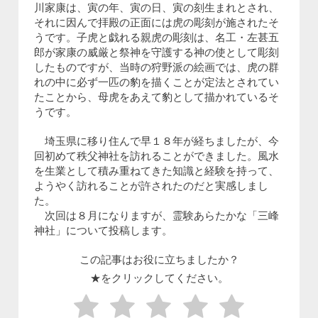
川家康は、寅の年、寅の日、寅の刻生まれとされ、
それに因んで拝殿の正面には虎の彫刻が施されたそ
うです。子虎と戯れる親虎の彫刻は、名工・左甚五
郎が家康の威厳と祭神を守護する神の使として彫刻
したものですが、当時の狩野派の絵画では、虎の群
れの中に必ず一匹の豹を描くことが定法とされてい
たことから、母虎をあえて豹として描かれているそ
うです。
埼玉県に移り住んで早１８年が経ちましたが、今
回初めて秩父神社を訪れることができました。風水
を生業として積み重ねてきた知識と経験を持って、
ようやく訪れることが許されたのだと実感しまし
た。
次回は８月になりますが、霊験あらたかな「三峰
神社」について投稿します。
この記事はお役に立ちましたか？
★をクリックしてください。