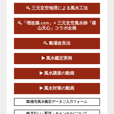
2025-09-13～2026-03-01
この講座の募集は終了しました。
三元玄空地理による風水工法
陰宅三元玄空風水講座
「増改築.com」× 三元玄空風水師「楳
2025-06-07～2025-06-08
山天心」コラボ企画
この講座の募集は終了しました。
氣場改良法
第１８期立命塾『実践的易学講座』
2025-06-21～2025-08-24
風水鑑定実例
この講座の募集は終了しました。
第１８期立命塾「実践的四柱立命学（四
風水講座の動画
柱推命学）講座」
2025-01-11～2025-05-11
風水対策の動画
この講座の募集は終了しました。
陽宅風水鑑定データご入力フォーム
支払い・配送・キャンセルについて