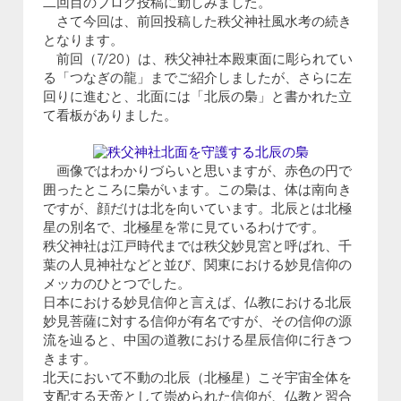
二回目のブログ投稿に勤しみました。
さて今回は、前回投稿した秩父神社風水考の続き
となります。
前回（7/20）は、秩父神社本殿東面に彫られてい
る「つなぎの龍」までご紹介しましたが、さらに左
回りに進むと、北面には「北辰の梟」と書かれた立
て看板がありました。
画像ではわかりづらいと思いますが、赤色の円で
囲ったところに梟がいます。この梟は、体は南向き
ですが、顔だけは北を向いています。北辰とは北極
星の別名で、北極星を常に見ているわけです。
秩父神社は江戸時代までは秩父妙見宮と呼ばれ、千
葉の人見神社などと並び、関東における妙見信仰の
メッカのひとつでした。
日本における妙見信仰と言えば、仏教における北辰
妙見菩薩に対する信仰が有名ですが、その信仰の源
流を辿ると、中国の道教における星辰信仰に行きつ
きます。
北天において不動の北辰（北極星）こそ宇宙全体を
支配する天帝として崇められた信仰が、仏教と習合