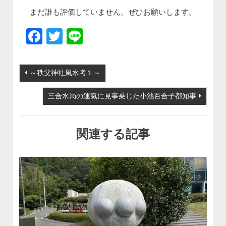
まだ誰も評価していません。ぜひお願いします。
Facebook
Twitter
Line
投稿ナビゲーション
～秩父神社風水考１～
三合水局の運氣に見事乗じた小池百合子都知事
関連する記事