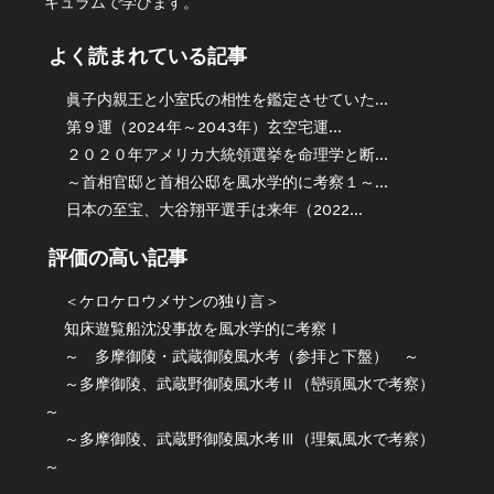
キュラムで学びます。
よく読まれている記事
眞子内親王と小室氏の相性を鑑定させていた...
第９運（2024年～2043年）玄空宅運...
２０２０年アメリカ大統領選挙を命理学と断...
～首相官邸と首相公邸を風水学的に考察１～...
日本の至宝、大谷翔平選手は来年（2022...
評価の高い記事
＜ケロケロウメサンの独り言＞
知床遊覧船沈没事故を風水学的に考察Ⅰ
～ 多摩御陵・武蔵御陵風水考（参拝と下盤） ～
～多摩御陵、武蔵野御陵風水考Ⅱ（巒頭風水で考察）
～
～多摩御陵、武蔵野御陵風水考Ⅲ（理氣風水で考察）
～