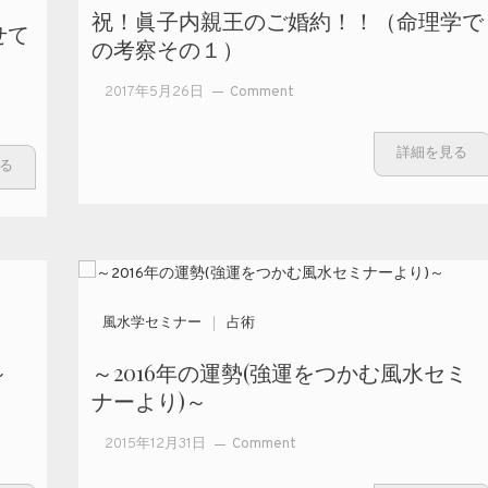
生まれ
祝！眞子内親王のご婚約！！（命理学で
せて
か？）
の考察その１）
on
2017年5月26日
Comment
祝！眞
子内親
詳細を見る
王のご
る
婚
約！！
（命理
学での
考察そ
の１）
風水学セミナー
占術
～
～2016年の運勢(強運をつかむ風水セミ
ナーより)～
on
2015年12月31日
Comment
～