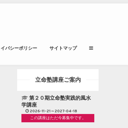
ル｜風水学・四柱推
ライバシーポリシー
サイトマップ
立命講座
立命塾講座ご案内
第２０期立命塾実践的風水
学講座
2026-11-21～2027-04-18
この講座はただ今募集中です。