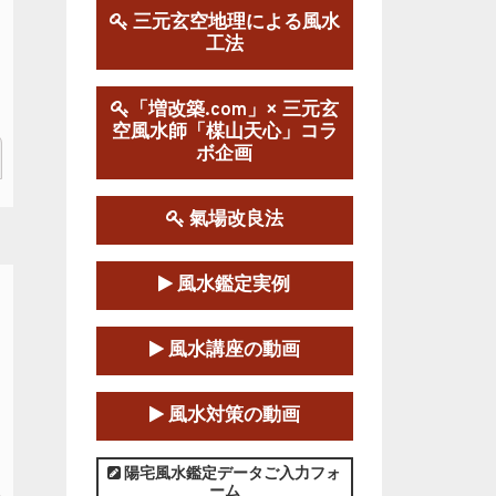
三元玄空地理による風水
工法
第１９期立命塾実践的風水
学講座
2025-09-13～2026-03-01
「増改築.com」× 三元玄
空風水師「楳山天心」コラ
この講座の募集は終了しました。
ボ企画
陰宅三元玄空風水講座
2025-06-07～2025-06-08
氣場改良法
この講座の募集は終了しました。
風水鑑定実例
第１８期立命塾『実践的易
学講座』
風水講座の動画
2025-06-21～2025-08-24
この講座の募集は終了しました。
風水対策の動画
第１８期立命塾「実践的四
柱立命学（四柱推命学）講座」
陽宅風水鑑定データご入力フォ
ーム
2025-01-11～2025-05-11