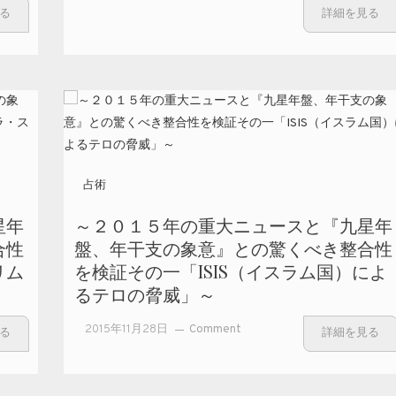
2016
る
詳細を見る
年の
運勢
(強
運を
つか
む風
水セ
ミナ
占術
ーよ
り)
星年
～２０１５年の重大ニュースと『九星年
～
合性
盤、年干支の象意』との驚くべき整合性
リム
を検証その一「ISIS（イスラム国）によ
るテロの脅威」～
on ～２０
2015年11月28日
Comment
る
詳細を見る
１５年の
重大ニュ
ースと