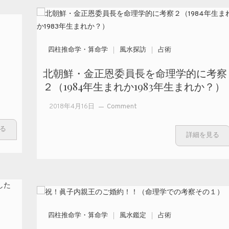
四柱推命学・算命学
風水探訪
占術
北朝鮮・金正恩委員長を命理学的に考察
２（1984年生まれか1983年生まれか？）
on 北
2018年4月16日
Comment
朝鮮・
る
金正恩
詳細を見る
委員長
を命理
学的に
考察２
（1984
年生ま
れか
四柱推命学・算命学
風水鑑定
占術
1983年