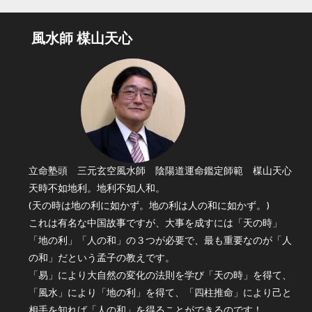
風水師 楳山天心
立命塾頭 三元玄空風水師 陰陽道運命鑑定師範 楳山天心
天時不如地利。地利不如人和。
(天の時は地の利に如かず。地の利は人の和に如かず。)
これは有名な中国故事ですが、大事を成すには「天の時」
「地の利」「人の和」の３つが必要で、最も重要なのが「人
の和」だという孟子の教えです。
「易」により大自然の変化の法則を学び「天の時」を得て、
「風水」により「地の利」を得て、「四柱推命」により己と
相手を知れば「人の和」を得ることができるのです！