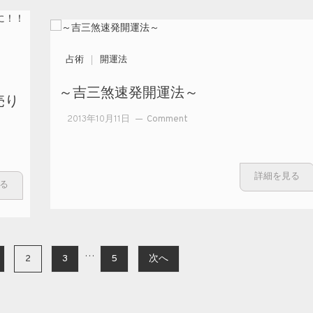
『九星年
盤、年干
支の象
意』との
占術
開運法
驚くべき
～吉三煞速発開運法～
整合性を
売り
検証その
on
2013年10月11日
Comment
一
～
「ISIS（イ
吉
スラム
三
国）によ
詳細を見る
煞
る
るテロの
速
脅威」～
発
開
運
…
2
3
5
次へ
法
～