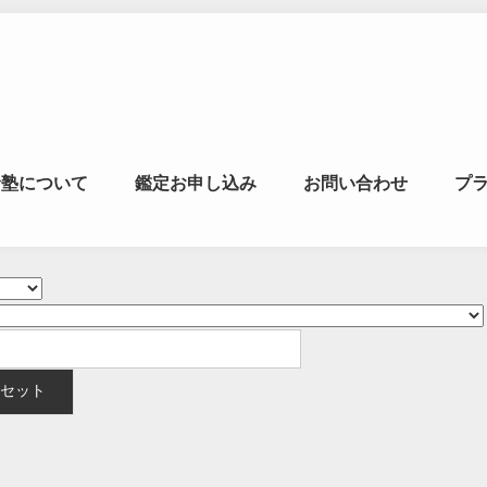
マの風水ゼミナー
命塾について
鑑定お申し込み
お問い合わせ
プ
学・易学を合わせた