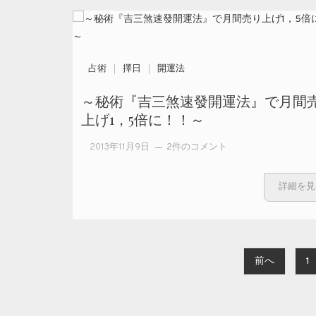
の重
大ニ
ュー
スと
占術
擇日
開運法
『九
星年
～秘術『吉三煞速發開運法』で月間
盤、
上げ1，5倍に！！～
年干
支の
～秘術『吉三
2013年11月9日
2件のコメント
象
煞速發開運
意』
法』で月間売
詳細を見
との
り上げ1，5倍
驚く
に！！～ への
べき
整合
性を
投稿ナビゲーション
前へ
1
検証
その
二