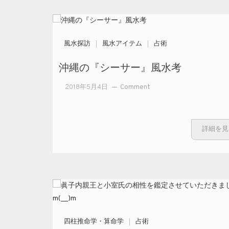
風水探訪
風水アイテム
占術
沖縄の『シーサー』風水考
on
2018年5月4日
Comment
沖縄
の
『シ
詳細を見
ーサ
ー』
風水
考
四柱推命学・算命学
占術