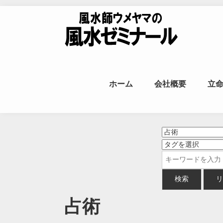
Skip to content
風水師ウメヤ
ホーム
会社概要
立
命
占術