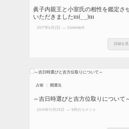
眞子内親王と小室氏の相性を鑑定さ
いただきましたm(__)m
on 眞子
2017年6月2日
Comment
内親王
と小室
詳細を見
氏の相
性を鑑
定させ
ていた
だきま
した
占術
開運法
m(__)m
～吉日時選びと吉方位取りについて
～吉日時選び
2016年10月25日
5件のコメント
と吉方位取り
について～ へ