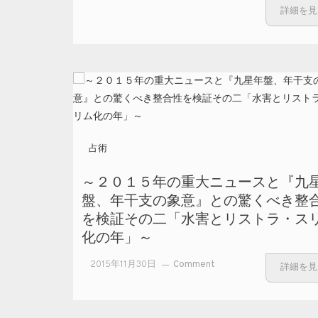
の
詳細を見
占術
～２０１５年の重大ニュースと『九
盤、年干支の象意』との驚くべき整
を検証その二「水害とリストラ・ス
化の年」～
on
2015年11月30日
Comment
詳細を見
～２
０１
５年