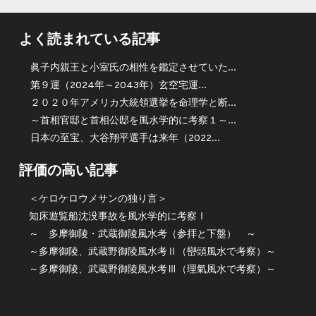
よく読まれている記事
眞子内親王と小室氏の相性を鑑定させていた...
第９運（2024年～2043年）玄空宅運...
２０２０年アメリカ大統領選挙を命理学と断...
～首相官邸と首相公邸を風水学的に考察１～...
日本の至宝、大谷翔平選手は来年（2022...
評価の高い記事
＜ケロケロウメサンの独り言＞
知床遊覧船沈没事故を風水学的に考察Ⅰ
～ 多摩御陵・武蔵御陵風水考（参拝と下盤） ～
～多摩御陵、武蔵野御陵風水考Ⅱ（巒頭風水で考察）～
～多摩御陵、武蔵野御陵風水考Ⅲ（理氣風水で考察）～