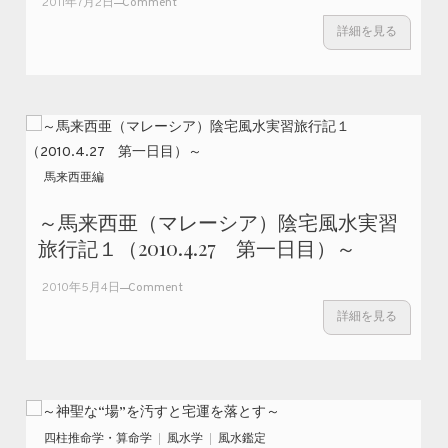
on
2011年7月2日
Comment
～深
詳細を見る
く静
かな
呼吸
で、
陰陽
の氣
を交
馬来西亜編
合さ
せる
～馬来西亜（マレーシア）陰宅風水実習
こと
旅行記１（2010.4.27 第一日目）～
～
on ～馬来西
2010年5月4日
Comment
亜（マレーシ
詳細を見る
ア）陰宅風水
実習旅行記１
（2010.4.27
第一日目）～
四柱推命学・算命学
風水学
風水鑑定