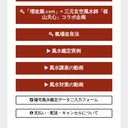
陰宅三元玄空風水講座
「増改築.com」× 三元玄空風水師「楳
2025-06-07～2025-06-08
山天心」コラボ企画
この講座の募集は終了しました。
氣場改良法
第１８期立命塾『実践的易学講座』
2025-06-21～2025-08-24
風水鑑定実例
この講座の募集は終了しました。
第１８期立命塾「実践的四柱立命学（四
風水講座の動画
柱推命学）講座」
2025-01-11～2025-05-11
風水対策の動画
この講座の募集は終了しました。
陽宅風水鑑定データご入力フォーム
支払い・配送・キャンセルについて