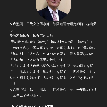
立命塾頭 三元玄空風水師 陰陽道運命鑑定師範 楳山天
心
天時不如地利。地利不如人和。
(天の時は地の利に如かず。地の利は人の和に如かず。)
これは有名な中国故事ですが、大事を成すには「天の時」
「地の利」「人の和」の３つが必要で、最も重要なのが
「人の和」だという孟子の教えです。
「易」により大自然の変化の法則を学び「天の時」を得
て、「風水」により「地の利」を得て、「四柱推命」によ
り己と相手を知れば「人の和」を得ることができるので
す！
立命塾では「易」「風水」「四柱推命」を、一年間のカリ
キュラムで学びます。