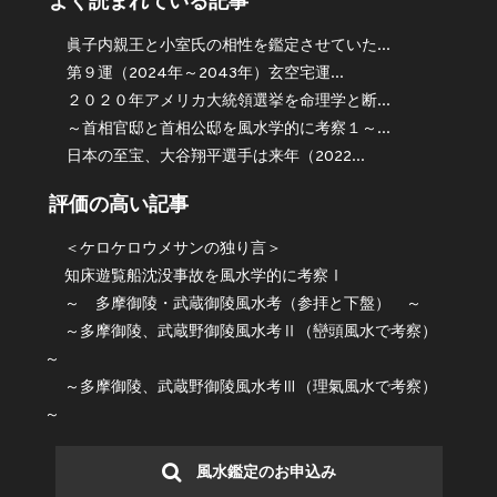
よく読まれている記事
眞子内親王と小室氏の相性を鑑定させていた...
第９運（2024年～2043年）玄空宅運...
２０２０年アメリカ大統領選挙を命理学と断...
～首相官邸と首相公邸を風水学的に考察１～...
日本の至宝、大谷翔平選手は来年（2022...
評価の高い記事
＜ケロケロウメサンの独り言＞
知床遊覧船沈没事故を風水学的に考察Ⅰ
～ 多摩御陵・武蔵御陵風水考（参拝と下盤） ～
～多摩御陵、武蔵野御陵風水考Ⅱ（巒頭風水で考察）
～
～多摩御陵、武蔵野御陵風水考Ⅲ（理氣風水で考察）
～
風水鑑定のお申込み