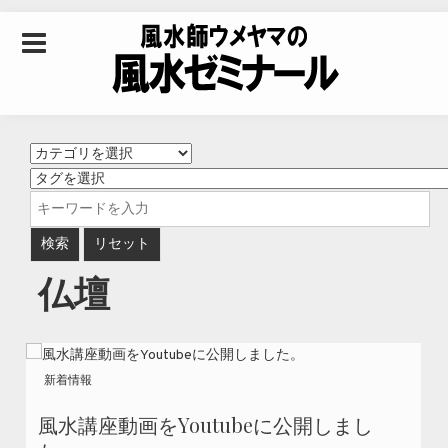
Skip to content
風水師ウメヤマの風
水ゼミナール｜風水
学・四柱推命学・易
仏壇
学を合わせた立命講
座
新着情報
風水講座動画をYoutubeに公開しまし