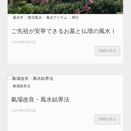
風水学
陰宅風水
風水アイテム
擇日
ご先祖が安寧できるお墓と仏壇の風水Ⅰ
2025年8月7日
詳細を見る
氣場改良法
氣場改良・風水結界法
2017年10月11日
詳細を見る