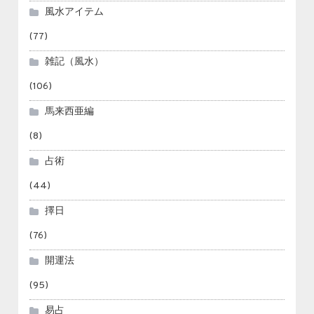
風水アイテム
(77)
雑記（風水）
(106)
馬来西亜編
(8)
占術
(44)
擇日
(76)
開運法
(95)
易占