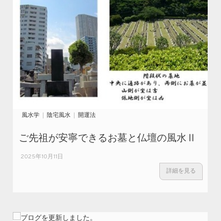
風水学
陰宅風水
開運法
ご先祖が安寧できるお墓と仏壇の風水Ⅱ
2025年10月11日
詳細を見る