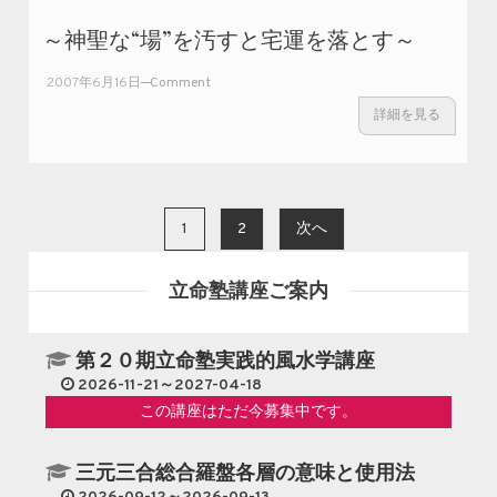
～神聖な“場”を汚すと宅運を落とす～
on ～神
2007年6月16日
Comment
聖
詳細を見る
な“場”を
汚すと宅
運を落と
す～
投稿ナビゲーション
1
2
次へ
立命塾講座ご案内
第２０期立命塾実践的風水学講座
2026-11-21～2027-04-18
この講座はただ今募集中です。
三元三合総合羅盤各層の意味と使用法