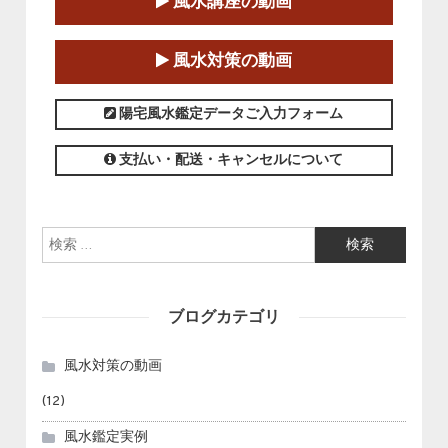
第１８期立命塾「実践的四柱立命学（四
風水講座の動画
柱推命学）講座」
2025-01-11～2025-05-11
風水対策の動画
この講座の募集は終了しました。
陽宅風水鑑定データご入力フォーム
支払い・配送・キャンセルについて
検索:
ブログカテゴリ
風水対策の動画
(12)
風水鑑定実例