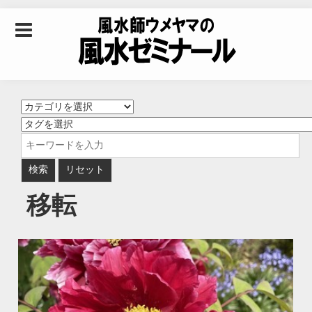
Skip to content
風水師ウメヤマの風
水ゼミナール｜風水
学・四柱推命学・易
移転
学を合わせた立命講
座