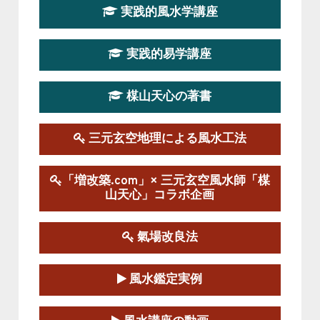
実践的風水学講座
第19期立命塾実践的四柱推命学講座
2026-03-20～2026-07-19
実践的易学講座
この講座の募集は終了しました。
楳山天心の著書
第１９期立命塾実践的風水学講座
2025-09-13～2026-03-01
この講座の募集は終了しました。
三元玄空地理による風水工法
陰宅三元玄空風水講座
「増改築.com」× 三元玄空風水師「楳
2025-06-07～2025-06-08
山天心」コラボ企画
この講座の募集は終了しました。
氣場改良法
第１８期立命塾『実践的易学講座』
2025-06-21～2025-08-24
風水鑑定実例
この講座の募集は終了しました。