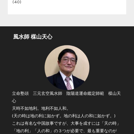
(40)
風水師 楳山天心
立命塾頭 三元玄空風水師 陰陽道運命鑑定師範 楳山天
心
天時不如地利。地利不如人和。
(天の時は地の利に如かず。地の利は人の和に如かず。)
これは有名な中国故事ですが、大事を成すには「天の時」
「地の利」「人の和」の３つが必要で、最も重要なのが