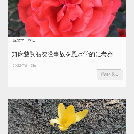
風水学
擇日
知床遊覧船沈没事故を風水学的に考察Ⅰ
2022年6月3日
詳細を見る