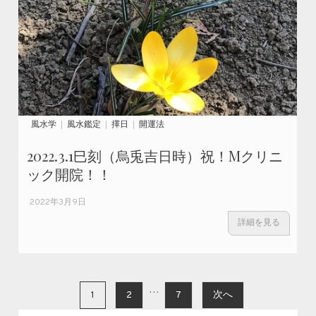
風水学
風水鑑定
擇日
開運法
2022.3.1巳刻（烏兎吉日時）祝！Mクリニ
ック開院！！
2022年3月9日
詳細を見る
投稿ナビゲーション
…
1
2
7
次へ