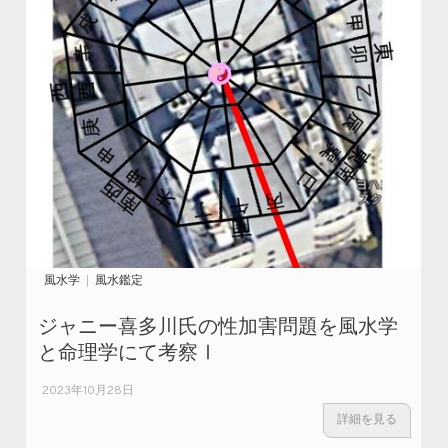
風水学
風水鑑定
ジャニー喜多川氏の性加害問題を風水学
と命理学にて考察Ⅰ
2023年10月28日
詳細を見る