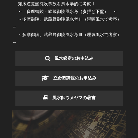
知床遊覧船沈没事故を風水学的に考察Ⅰ
～ 多摩御陵・武蔵御陵風水考（参拝と下盤） ～
～多摩御陵、武蔵野御陵風水考Ⅱ（巒頭風水で考察）
～
～多摩御陵、武蔵野御陵風水考Ⅲ（理氣風水で考察）
～
風水鑑定のお申込み
立命塾講座のお申込み
風水師ウメヤマの著書