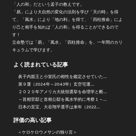
「人の和」だという孟子の教えです。
「易」により大自然の変化の法則を学び「天の時」を得
て、「風水」により「地の利」を得て、「四柱推命」によ
り己と相手を知れば「人の和」を得ることができるので
す！
立命塾では「易」「風水」「四柱推命」を、一年間のカリ
キュラムで学びます。
よく読まれている記事
眞子内親王と小室氏の相性を鑑定させていた...
第９運（2024年～2043年）玄空宅運...
２０２０年アメリカ大統領選挙を命理学と断...
～首相官邸と首相公邸を風水学的に考察１～...
日本の至宝、大谷翔平選手は来年（2022...
評価の高い記事
＜ケロケロウメサンの独り言＞