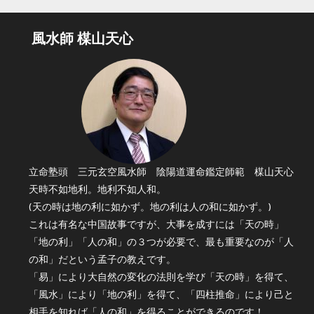
風水師 楳山天心
立命塾頭 三元玄空風水師 陰陽道運命鑑定師範 楳山天心
天時不如地利。地利不如人和。
(天の時は地の利に如かず。地の利は人の和に如かず。)
これは有名な中国故事ですが、大事を成すには「天の時」
「地の利」「人の和」の３つが必要で、最も重要なのが「人
の和」だという孟子の教えです。
「易」により大自然の変化の法則を学び「天の時」を得て、
「風水」により「地の利」を得て、「四柱推命」により己と
相手を知れば「人の和」を得ることができるのです！