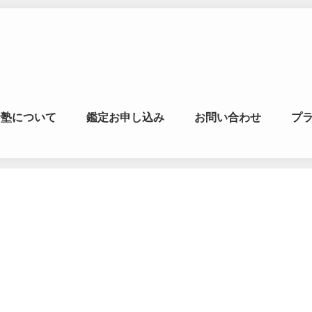
マの風水ゼミナー
命塾について
鑑定お申し込み
お問い合わせ
プ
学・易学を合わせた