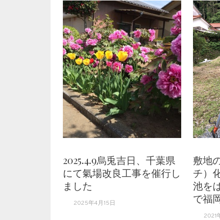
2025.4.9烏兎吉日、千葉県
敷地
にて氣場改良工事を催行し
チ）
ました
池を
で福
2025年4月15日
2021