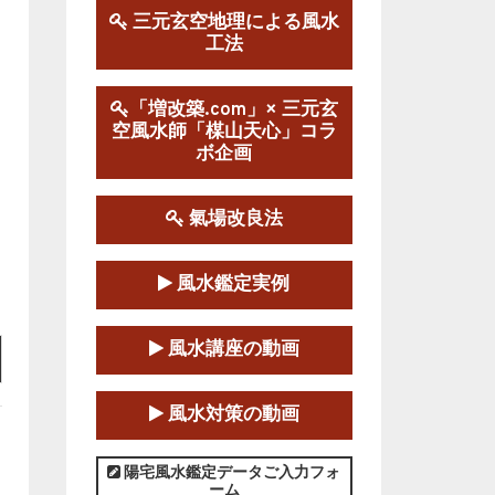
三元玄空地理による風水
工法
第１９期立命塾実践的風水
学講座
2025-09-13～2026-03-01
「増改築.com」× 三元玄
空風水師「楳山天心」コラ
この講座の募集は終了しました。
ボ企画
陰宅三元玄空風水講座
2025-06-07～2025-06-08
氣場改良法
この講座の募集は終了しました。
風水鑑定実例
第１８期立命塾『実践的易
学講座』
風水講座の動画
2025-06-21～2025-08-24
この講座の募集は終了しました。
風水対策の動画
第１８期立命塾「実践的四
柱立命学（四柱推命学）講座」
陽宅風水鑑定データご入力フォ
ーム
2025-01-11～2025-05-11