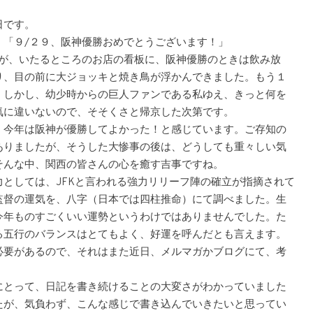
日です。
、「９/２９、阪神優勝おめでとうございます！」
たが、いたるところのお店の看板に、阪神優勝のときは飲み放
り、目の前に大ジョッキと焼き鳥が浮かんできました。もう１
。しかし、幼少時からの巨人ファンである私ゆえ、きっと何を
気に違いないので、そそくさと帰京した次第です。
今年は阪神が優勝してよかった！と感じています。ご存知の
ありましたが、そうした大惨事の後は、どうしても重々しい気
そんな中、関西の皆さんの心を癒す吉事ですね。
としては、JFKと言われる強力リリーフ陣の確立が指摘されて
監督の運気を、八字（日本では四柱推命）にて調べました。生
今年ものすごくいい運勢というわけではありませんでした。た
る五行のバランスはとてもよく、好運を呼んだとも言えます。
必要があるので、それはまた近日、メルマガかブログにて、考
とって、日記を書き続けることの大変さがわかっていました
たが、気負わず、こんな感じで書き込んでいきたいと思ってい