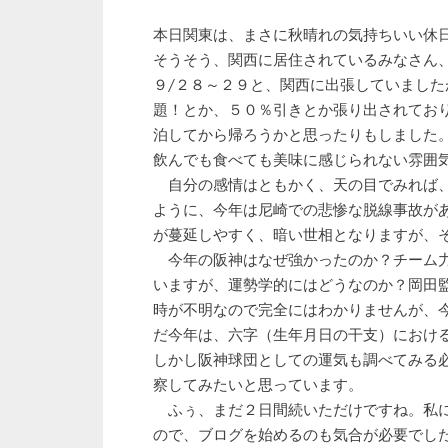
本日関東は、まさに秋晴れの気持ちいい休
そうそう、関西に居住されているみなさん
９/２８～２９と、関西に出張していまし
題！とか、５０％引きとか張り出されてお
泊してから帰ろうかと思ったりもしました
飲んでも食べても美味に感じられない雰囲
自分の感情はともかく、天の目でみれば、
ように、今年は尼崎での悲惨な脱線事故が
が蔓延しやすく、暗い世相となりますが、
今年の阪神はなぜ強かったのか？チーム力
いますが、運勢学的にはどうなのか？岡田
時が不明なので完全にはわかりませんが、
だ今年は、六字（生年月日の干支）におけ
しかし阪神球団としての運気も調べてみる
察してみたいと思っています。
ふぅ、まだ２日間続いただけですね。私に
ので、ブログを始めるのも気合が必要でし