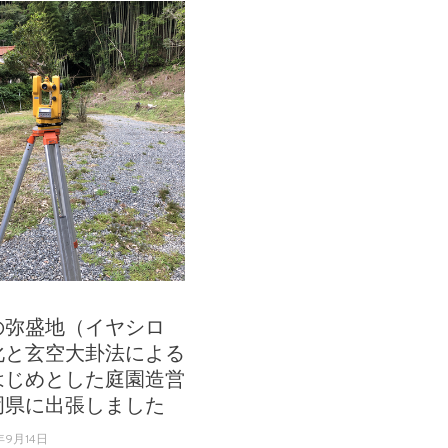
の弥盛地（イヤシロ
化と玄空大卦法による
はじめとした庭園造営
岡県に出張しました
年9月14日