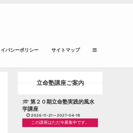
ル｜風水学・四柱推
ライバシーポリシー
サイトマップ
立命講座
立命塾講座ご案内
第２０期立命塾実践的風水
学講座
2026-11-21～2027-04-18
この講座はただ今募集中です。