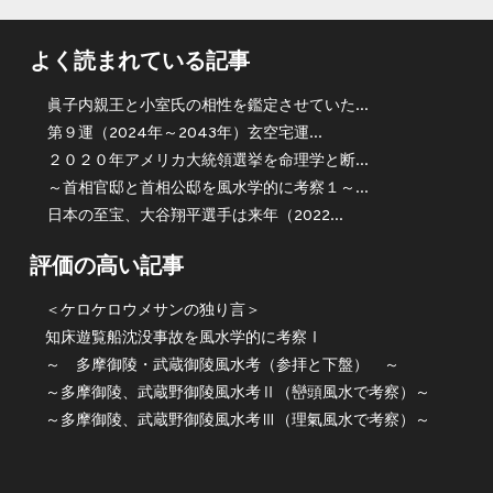
よく読まれている記事
眞子内親王と小室氏の相性を鑑定させていた...
第９運（2024年～2043年）玄空宅運...
２０２０年アメリカ大統領選挙を命理学と断...
～首相官邸と首相公邸を風水学的に考察１～...
日本の至宝、大谷翔平選手は来年（2022...
評価の高い記事
＜ケロケロウメサンの独り言＞
知床遊覧船沈没事故を風水学的に考察Ⅰ
～ 多摩御陵・武蔵御陵風水考（参拝と下盤） ～
～多摩御陵、武蔵野御陵風水考Ⅱ（巒頭風水で考察）～
～多摩御陵、武蔵野御陵風水考Ⅲ（理氣風水で考察）～