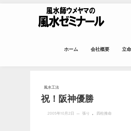
Skip to content
風水師ウメヤ
ホーム
会社概要
立
命
風水工法
祝！阪神優勝
,
2005年10月2日
張り
四柱推命