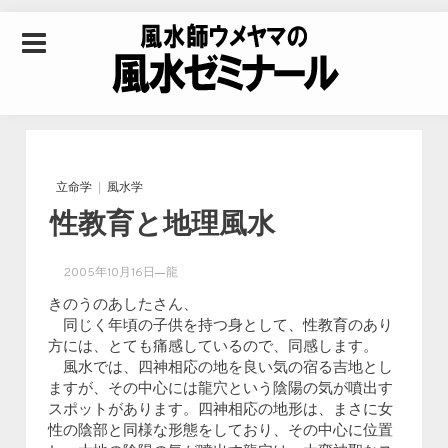
Skip to content
風水師ウメヤマの風
水ゼミナール｜風水
立命学
風水学
性教育と地理風水
学・四柱推命学・易
2005年10月16日
龍
学を合わせた立命講
きのうのあしたさん、
同じく年頃の子供を持つ身として、性教育のあり
方には、とても痛感しているので、同感します。
座
風水では、四神相応の地を良い気の宿る吉地とし
ますが、その中心には龍穴という陰陽の気が噴出す
スポットがあります。四神相応の地形は、まさに女
性の陰部と同様な形態をしており、その中心に位置