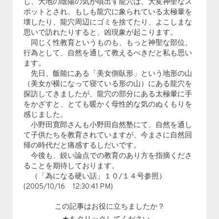
し、大地の陰陽の気が噴出す龍穴は、大変神聖なス
ポットとされ、もしも龍穴に象られている太極暈を
壊したり、龍穴周辺にゴミを捨てたり、よこしまな
思いで訪れたりすると、凶現象が起こります。
同じく性教育というものも、もっと神聖な部位、
行為として、自然を通して教えるべきだと私も思い
ます。
先日、飯能にある「美女側臥形」という地形の山
（美女が横になって寝ている形の山）にある龍穴を
探訪してきましたが、龍穴の部分にある太極暈に手
をかざすと、とても暖かく母性的な気のぬくもりを
感じました。
小野田寛郎さんも小野田自然塾にて、自然を通し
て子供たちを教育されていますが、今まさに自然回
帰の時代だと痛感するしだいです。
今後も、鋭い論点での教育のあり方を指摘くださ
ることを期待しております。
（「為になる硬い話」１０/１４号参照）
(2005/10/16 12:30:41 PM)
この記事はお役に立ちましたか？