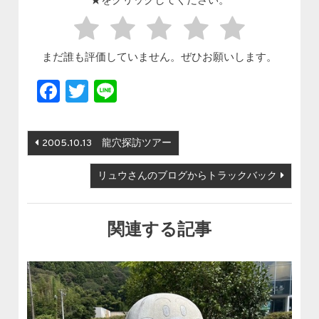
★をクリックしてください。
まだ誰も評価していません。ぜひお願いします。
Facebook
Twitter
Line
投稿ナビゲーション
2005.10.13 龍穴探訪ツアー
リュウさんのブログからトラックバック
関連する記事