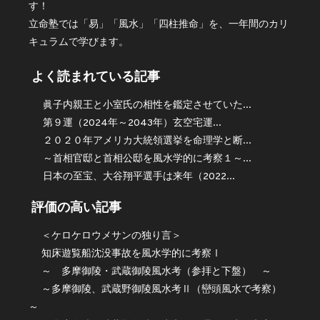
す！
立命塾では「易」「風水」「四柱推命」を、一年間のカリ
キュラムで学びます。
よく読まれている記事
眞子内親王と小室氏の相性を鑑定させていた...
第９運（2024年～2043年）玄空宅運...
２０２０年アメリカ大統領選挙を命理学と断...
～首相官邸と首相公邸を風水学的に考察１～...
日本の至宝、大谷翔平選手は来年（2022...
評価の高い記事
＜ケロケロウメサンの独り言＞
知床遊覧船沈没事故を風水学的に考察Ⅰ
～ 多摩御陵・武蔵御陵風水考（参拝と下盤） ～
～多摩御陵、武蔵野御陵風水考Ⅱ（巒頭風水で考察）
～