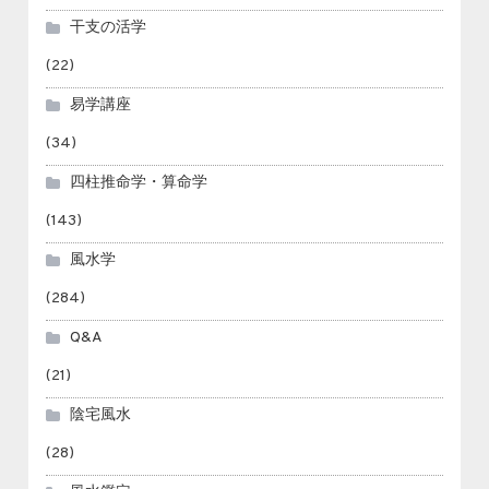
干支の活学
(22)
易学講座
(34)
四柱推命学・算命学
(143)
風水学
(284)
Q&A
(21)
陰宅風水
(28)