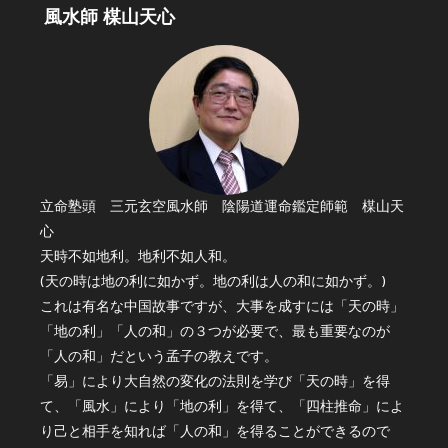
風水師 楳山天心
立命塾頭 三元玄空風水師 陰陽道運命鑑定師範 楳山天
心
天時不如地利。地利不如人和。
(天の時は地の利に如かず。地の利は人の和に如かず。)
これは有名な中国故事ですが、大事を成すには「天の時」
「地の利」「人の和」の３つが必要で、最も重要なのが
「人の和」だという孟子の教えです。
「易」により大自然の変化の法則を学び「天の時」を得
て、「風水」により「地の利」を得て、「四柱推命」によ
り己と相手を知れば「人の和」を得ることができるので