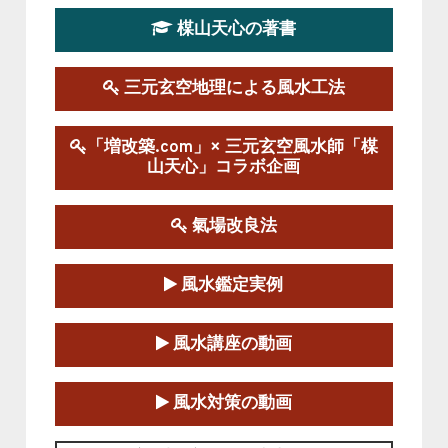
楳山天心の著書
第１９期立命塾実践的風水学講座
2025-09-13～2026-03-01
この講座の募集は終了しました。
三元玄空地理による風水工法
陰宅三元玄空風水講座
「増改築.com」× 三元玄空風水師「楳
2025-06-07～2025-06-08
山天心」コラボ企画
この講座の募集は終了しました。
氣場改良法
第１８期立命塾『実践的易学講座』
2025-06-21～2025-08-24
風水鑑定実例
この講座の募集は終了しました。
第１８期立命塾「実践的四柱立命学（四
風水講座の動画
柱推命学）講座」
2025-01-11～2025-05-11
風水対策の動画
この講座の募集は終了しました。