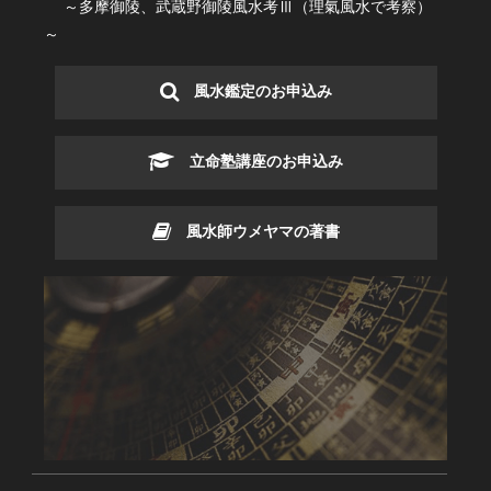
～多摩御陵、武蔵野御陵風水考Ⅲ（理氣風水で考察）
～
風水鑑定のお申込み
立命塾講座のお申込み
風水師ウメヤマの著書