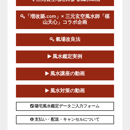
陰宅三元玄空風水講座
「増改築.com」× 三元玄空風水師「楳
2025-06-07～2025-06-08
山天心」コラボ企画
この講座の募集は終了しました。
氣場改良法
第１８期立命塾『実践的易学講座』
2025-06-21～2025-08-24
風水鑑定実例
この講座の募集は終了しました。
第１８期立命塾「実践的四柱立命学（四
風水講座の動画
柱推命学）講座」
2025-01-11～2025-05-11
風水対策の動画
この講座の募集は終了しました。
陽宅風水鑑定データご入力フォーム
支払い・配送・キャンセルについて