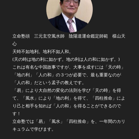
立命塾頭 三元玄空風水師 陰陽道運命鑑定師範 楳山天
心
天時不如地利。地利不如人和。
(天の時は地の利に如かず。地の利は人の和に如かず。)
これは有名な中国故事ですが、大事を成すには「天の時」
「地の利」「人の和」の３つが必要で、最も重要なのが
「人の和」だという孟子の教えです。
「易」により大自然の変化の法則を学び「天の時」を得
て、「風水」により「地の利」を得て、「四柱推命」によ
り己と相手を知れば「人の和」を得ることができるので
す！
立命塾では「易」「風水」「四柱推命」を、一年間のカリ
キュラムで学びます。