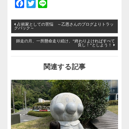
Facebook
Twitter
Line
投稿ナビゲーション
占術家としての苦悩 ～乙恩さんのブログよりトラッ
クバック～
師走の月、一所懸命走り続け、“終わりよければすべて
良し！”としよう！
関連する記事