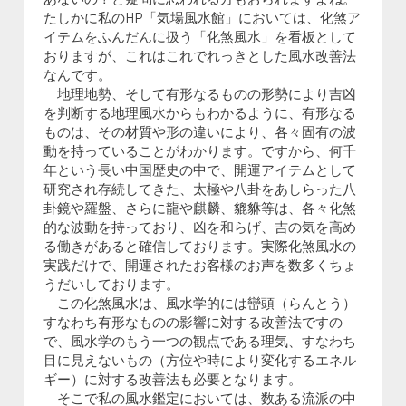
あないの？と疑問に思われる方もおられますよね。
たしかに私のHP「気場風水館」においては、化煞ア
イテムをふんだんに扱う「化煞風水」を看板として
おりますが、これはこれでれっきとした風水改善法
なんです。
地理地勢、そして有形なるものの形勢により吉凶
を判断する地理風水からもわかるように、有形なる
ものは、その材質や形の違いにより、各々固有の波
動を持っていることがわかります。ですから、何千
年という長い中国歴史の中で、開運アイテムとして
研究され存続してきた、太極や八卦をあしらった八
卦鏡や羅盤、さらに龍や麒麟、貔貅等は、各々化煞
的な波動を持っており、凶を和らげ、吉の気を高め
る働きがあると確信しております。実際化煞風水の
実践だけで、開運されたお客様のお声を数多くちょ
うだいしております。
この化煞風水は、風水学的には巒頭（らんとう）
すなわち有形なものの影響に対する改善法ですの
で、風水学のもう一つの観点である理気、すなわち
目に見えないもの（方位や時により変化するエネル
ギー）に対する改善法も必要となります。
そこで私の風水鑑定においては、数ある流派の中