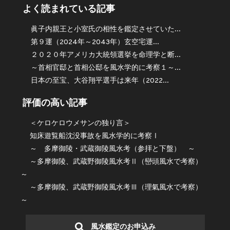
よく読まれている記事
眞子内親王と小室氏の相性を鑑定させていた...
第９運（2024年～2043年）玄空宅運...
２０２０年アメリカ大統領選挙を命理学と断...
～首相官邸と首相公邸を風水学的に考察１～...
日本の至宝、大谷翔平選手は来年（2022...
評価の高い記事
＜ケロケロウメサンの独り言＞
知床遊覧船沈没事故を風水学的に考察Ⅰ
～ 多摩御陵・武蔵御陵風水考（参拝と下盤） ～
～多摩御陵、武蔵野御陵風水考Ⅱ（巒頭風水で考察）
～
～多摩御陵、武蔵野御陵風水考Ⅲ（理氣風水で考察）
～
風水鑑定のお申込み