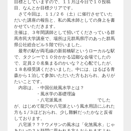
目標としていますので、１１月は今日で１０投稿
目、なんとか目標クリアです。
さて今回は、１１/２６（土）に催行させていた
だいた講座の報告と、私の風水師としての身上を書
かせていただきます。
主催は、３年間講師として招いてくださっている群
馬市民大学講座で、場所は元群馬県庁のあった群馬
県公社総合ビル５階で行いました。
最寄の駅が両毛線の新前橋駅というローカルな駅
で、タクシーで１０分かかる辺鄙な会場でしたの
で、定員２０名集まるのかいな？と心配でしたが、
１８名様受講くださいました。中には、はるばる青
森から１泊して参加いただいた方もおられ、ありが
たいことです。
内容は、・中国伝統風水学とは？
・風水学の基礎理論
・八宅派風水 でした
が、はじめて龍穴や八宅派という風水用語にふれた
方も１/３ほどおられ、少し難解だったかなと反省
しております。
八宅派？？？ウメサンの風水は「化煞風水」じゃ