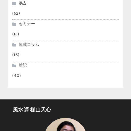
易占
(62)
セミナー
(13)
連載コラム
(15)
雑記
(40)
風水師 楳山天心