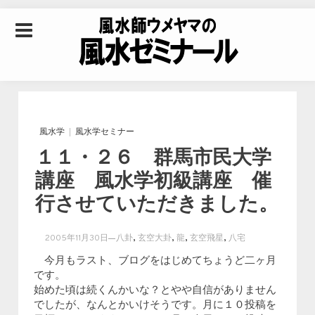
Skip to content
風水師ウメヤマの風
水ゼミナール｜風水
風水学
風水学セミナー
１１・２６ 群馬市民大学
学・四柱推命学・易
講座 風水学初級講座 催
行させていただきました。
学を合わせた立命講
,
,
,
,
2005年11月30日
八卦
玄空大卦
龍
玄空飛星
八宅
座
今月もラスト、ブログをはじめてちょうど二ヶ月
です。
始めた頃は続くんかいな？とやや自信がありません
でしたが、なんとかいけそうです。月に１０投稿を