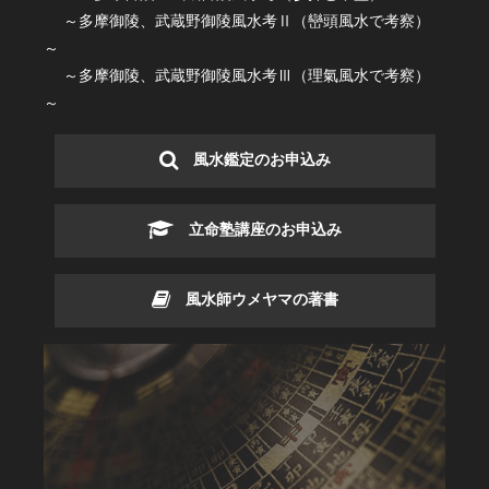
～多摩御陵、武蔵野御陵風水考Ⅱ（巒頭風水で考察）
～
～多摩御陵、武蔵野御陵風水考Ⅲ（理氣風水で考察）
～
風水鑑定のお申込み
立命塾講座のお申込み
風水師ウメヤマの著書