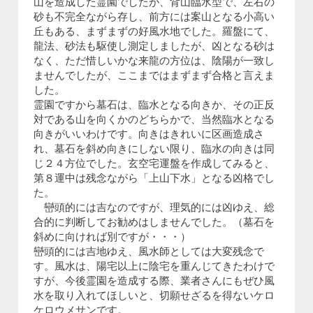
山を造成した霊園でしたが、背山臨水型で、左右の
砂も不完全ながら存し、前方には案山となる小高い
丘もある、まずまずの好風水地でした。羅盤にて、
龍法、砂法も駆使し測定しましたが、凶となる砂は
なく、ただ惜しいかな来龍の方位は、陰陽が一致し
ませんでしたが、ここまではまずまず合格と言えま
した。
霊園ですから墓石は、臨水となる向きか、その正反
対である山を向くかのどちらかで、当然臨水となる
向きがいいわけです。向きはきれいに区画造成さ
れ、墓石を斜め向きにしない限り、臨水の向きは同
じ２４方位でした。玄空宅運盤を作成してみると、
第８運中は残念ながら「上山下水」となる凶格でし
た。
巒頭的には吉なのですが、理気的には凶ゆえ、総
合的に判断してお勧めはしませんでした。（墓石を
斜めに向ければ別ですが・・・）
巒頭的には吉地ゆえ、風水師としては大変残念で
す。風水は、陽宅以上に陰宅を重んじてきたわけで
すが、今後霊園を造成する際、業者さんにもぜひ風
水を取り入れてほしいと、切願せざるを得ないケロ
ケロウメサンです。