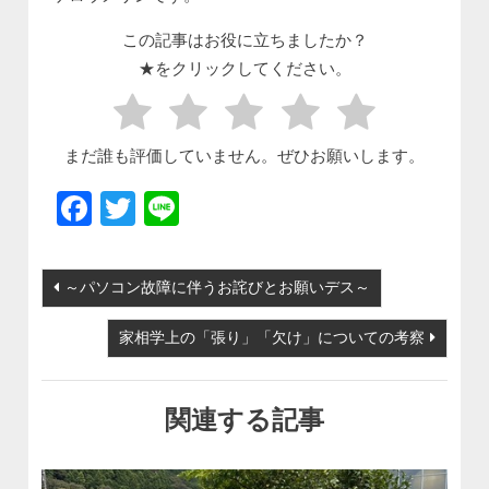
この記事はお役に立ちましたか？
★をクリックしてください。
まだ誰も評価していません。ぜひお願いします。
Facebook
Twitter
Line
投稿ナビゲーション
～パソコン故障に伴うお詫びとお願いデス～
家相学上の「張り」「欠け」についての考察
関連する記事