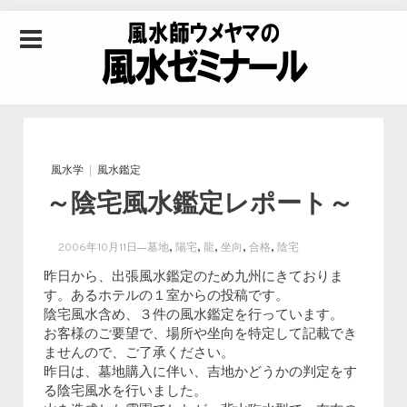
Skip to content
風水師ウメヤマの風
水ゼミナール｜風水
風水学
風水鑑定
～陰宅風水鑑定レポート～
学・四柱推命学・易
,
,
,
,
,
2006年10月11日
墓地
陽宅
龍
坐向
合格
陰宅
学を合わせた立命講
昨日から、出張風水鑑定のため九州にきておりま
す。あるホテルの１室からの投稿です。
陰宅風水含め、３件の風水鑑定を行っています。
座
お客様のご要望で、場所や坐向を特定して記載でき
ませんので、ご了承ください。
昨日は、墓地購入に伴い、吉地かどうかの判定をす
る陰宅風水を行いました。