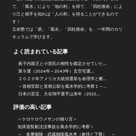
て、「風水」により「地の利」を得て、「四柱推命」によ
り己と相手を知れば「人の和」を得ることができるので
す！
立命塾では「易」「風水」「四柱推命」を、一年間のカリ
キュラムで学びます。
よく読まれている記事
眞子内親王と小室氏の相性を鑑定させていた...
第９運（2024年～2043年）玄空宅運...
２０２０年アメリカ大統領選挙を命理学と断...
～首相官邸と首相公邸を風水学的に考察１～...
日本の至宝、大谷翔平選手は来年（2022...
評価の高い記事
＜ケロケロウメサンの独り言＞
知床遊覧船沈没事故を風水学的に考察Ⅰ
～ 多摩御陵・武蔵御陵風水考（参拝と下盤） ～