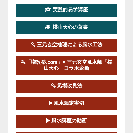
第19期立命塾実践的四柱推命学講座
2026-03-20～2026-07-19
実践的易学講座
この講座の募集は終了しました。
楳山天心の著書
第１９期立命塾実践的風水学講座
2025-09-13～2026-03-01
この講座の募集は終了しました。
三元玄空地理による風水工法
陰宅三元玄空風水講座
「増改築.com」× 三元玄空風水師「楳
2025-06-07～2025-06-08
山天心」コラボ企画
この講座の募集は終了しました。
氣場改良法
第１８期立命塾『実践的易学講座』
2025-06-21～2025-08-24
風水鑑定実例
この講座の募集は終了しました。
第１８期立命塾「実践的四柱立命学（四
風水講座の動画
柱推命学）講座」