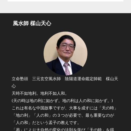
風水師 楳山天心
立命塾頭 三元玄空風水師 陰陽道運命鑑定師範 楳山天
心
天時不如地利。地利不如人和。
(天の時は地の利に如かず。地の利は人の和に如かず。)
これは有名な中国故事ですが、大事を成すには「天の時」
「地の利」「人の和」の３つが必要で、最も重要なのが
「人の和」だという孟子の教えです。
「易」により大自然の変化の法則を学び「天の時」を得