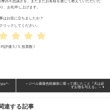
の摩訶不思議さを、またまたお客様を通じて教えていただいた
祈り、お礼申し上げます。
事はお役に立ちましたか？
クリックしてください。
平均評価
5
/ 5. 投票数
1
～ジベル薔薇色粃糠疹に罹って感じたこと『天は必
o^-
ずお徴を与える』～
関連する記事