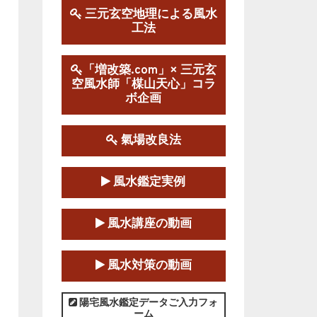
三元玄空地理による風水
工法
第１９期立命塾実践的風水
学講座
2025-09-13～2026-03-01
「増改築.com」× 三元玄
空風水師「楳山天心」コラ
この講座の募集は終了しました。
ボ企画
陰宅三元玄空風水講座
2025-06-07～2025-06-08
氣場改良法
この講座の募集は終了しました。
風水鑑定実例
第１８期立命塾『実践的易
学講座』
風水講座の動画
2025-06-21～2025-08-24
この講座の募集は終了しました。
風水対策の動画
第１８期立命塾「実践的四
柱立命学（四柱推命学）講座」
陽宅風水鑑定データご入力フォ
ーム
2025-01-11～2025-05-11