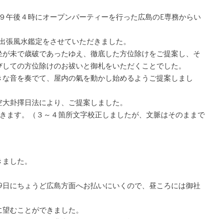
９午後４時にオープンパーティーを行った広島のE専務からい
に出張風水鑑定をさせていただきました。
坐が未で歳破であったゆえ、徹底した方位除けをご提案し、そ
びしての方位除けのお祓いと御札をいただくことでした。
きな音を奏でて、屋内の氣を動かし始めるようご提案しまし
空大卦擇日法により、ご提案しました。
だきます。（３～４箇所文字校正しましたが、文脈はそのままで
きました。
19日にちょうど広島方面へお払いにいくので、昼ころには御社
に望むことができました。