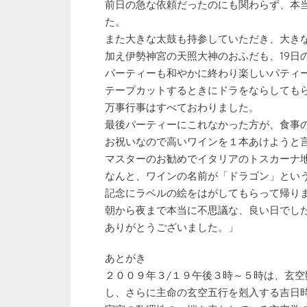
前日の急な依頼だったのにも関わらず、本
た。
また大きな太鼓も持参していただき、大き
加え伊勢神宮の天照大神のおふだも、19日
パーティーも和やかに終わり楽しいパティ
テープカットするときにドラをならしても
万事行事はすべておわりました。
最後パーティーにこれなかった方が、食事
お祝いなので高いワインを１本あけようと
マスターのお勧めでイタリアのトスカーナ
なんと、ワインの名前が「ドラゴン」とい
記念にラベルの絵をはがしてもらって帰り
朝から夜まで本当に不思議な、良い日でし
ありがとうございました。」
あとがき
２００９年３/１９午後３時～５時は、玄
し、さらに主命の玄空五行を剋入する吉日