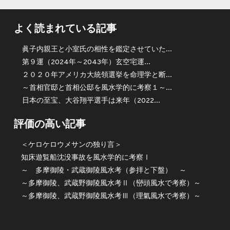
よく読まれている記事
眞子内親王と小室氏の相性を鑑定させていた...
第９運（2024年～2043年）玄空宅運...
２０２０年アメリカ大統領選挙を命理学と断...
～首相官邸と首相公邸を風水学的に考察１～...
日本の至宝、大谷翔平選手は来年（2022...
評価の高い記事
＜ケロケロウメサンの独り言＞
知床遊覧船沈没事故を風水学的に考察Ⅰ
～ 多摩御陵・武蔵御陵風水考（参拝と下盤） ～
～多摩御陵、武蔵野御陵風水考Ⅱ（巒頭風水で考察）～
～多摩御陵、武蔵野御陵風水考Ⅲ（理氣風水で考察）～