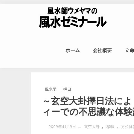
Skip to content
風水師ウメヤ
ホーム
会社概要
立
命
風水学
擇日
～玄空大卦擇日法によ
ィーでの不思議な体験
,
,
2009年4月19日
玄空大卦
移転
方位除