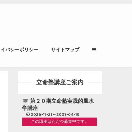
ル｜風水学・四柱推
ライバシーポリシー
サイトマップ
立命講座
立命塾講座ご案内
第２０期立命塾実践的風水
学講座
2026-11-21～2027-04-18
この講座はただ今募集中です。