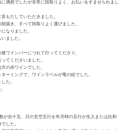
当に偶然でしたが非常に段取りよく、お払いをすませられまし
な音もだしていただきました。
の朝届き、すべて段取りよく運びました。
ーになりました。
らいました。
の後ワインバーにつれて行ってくださり、
言ってくださいました。
地方の赤ワインでした。
うネーミングで、ワインラベルが竜の絵でした。
ました。
た。
空数が合十五、日の玄空五行を年月時の五行が生入または比和
時でした。