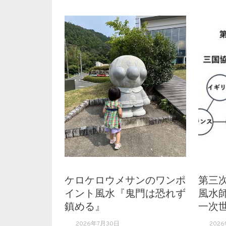
ケロケロウメサンのワンポ
第三
イント風水『鬼門は恐れず
風水
鎮める』
一次世
2026年7月30日
2026