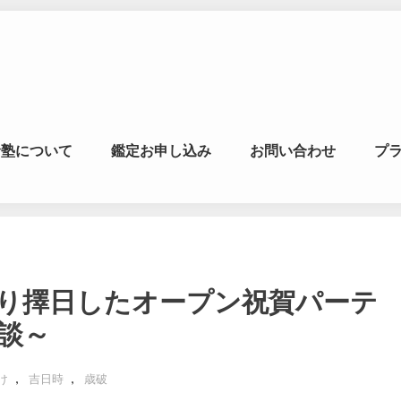
マの風水ゼミナー
命塾について
鑑定お申し込み
お問い合わせ
プ
学・易学を合わせた
り擇日したオープン祝賀パーテ
談～
,
,
け
吉日時
歳破