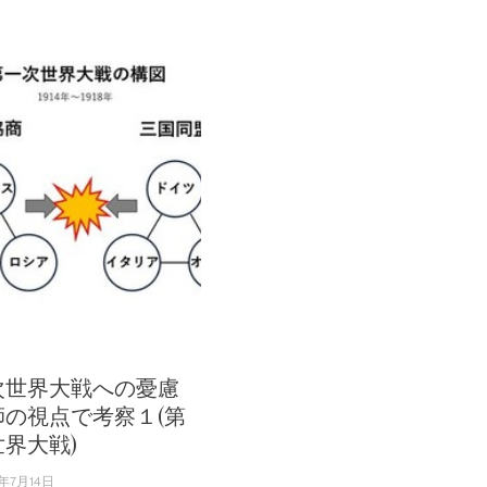
次世界大戦への憂慮
師の視点で考察１(第
界大戦)
年7月14日