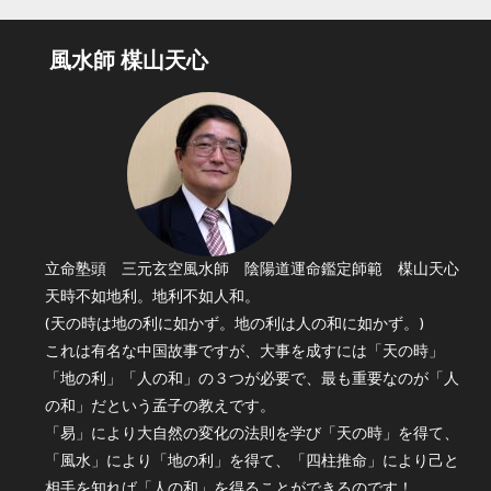
風水師 楳山天心
立命塾頭 三元玄空風水師 陰陽道運命鑑定師範 楳山天心
天時不如地利。地利不如人和。
(天の時は地の利に如かず。地の利は人の和に如かず。)
これは有名な中国故事ですが、大事を成すには「天の時」
「地の利」「人の和」の３つが必要で、最も重要なのが「人
の和」だという孟子の教えです。
「易」により大自然の変化の法則を学び「天の時」を得て、
「風水」により「地の利」を得て、「四柱推命」により己と
相手を知れば「人の和」を得ることができるのです！