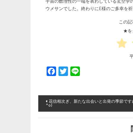
宇宙の数理性の一端を表わしている玄空学
ウメサンでした。終わりにE様のご多幸を
この記
★を
Facebook
Twitter
Line
投稿ナビゲーション
花信相次ぎ、新たな出会いと出発の季節ですね(
^o)