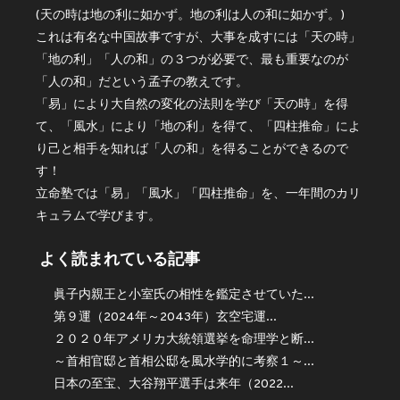
(天の時は地の利に如かず。地の利は人の和に如かず。)
これは有名な中国故事ですが、大事を成すには「天の時」
「地の利」「人の和」の３つが必要で、最も重要なのが
「人の和」だという孟子の教えです。
「易」により大自然の変化の法則を学び「天の時」を得
て、「風水」により「地の利」を得て、「四柱推命」によ
り己と相手を知れば「人の和」を得ることができるので
す！
立命塾では「易」「風水」「四柱推命」を、一年間のカリ
キュラムで学びます。
よく読まれている記事
眞子内親王と小室氏の相性を鑑定させていた...
第９運（2024年～2043年）玄空宅運...
２０２０年アメリカ大統領選挙を命理学と断...
～首相官邸と首相公邸を風水学的に考察１～...
日本の至宝、大谷翔平選手は来年（2022...