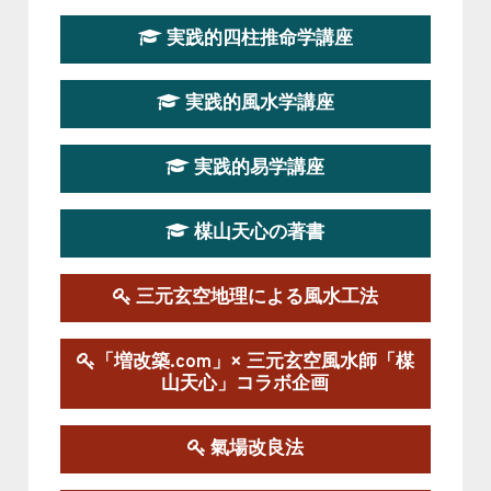
第１９期立命塾『実践的易学講座』
実践的四柱推命学講座
2026-08-22～2026-10-25
この講座はただ今募集中です。
実践的風水学講座
第19期立命塾実践的四柱推命学講座
2026-03-20～2026-07-19
実践的易学講座
この講座の募集は終了しました。
楳山天心の著書
第１９期立命塾実践的風水学講座
2025-09-13～2026-03-01
この講座の募集は終了しました。
三元玄空地理による風水工法
陰宅三元玄空風水講座
「増改築.com」× 三元玄空風水師「楳
2025-06-07～2025-06-08
山天心」コラボ企画
この講座の募集は終了しました。
氣場改良法
第１８期立命塾『実践的易学講座』
2025-06-21～2025-08-24