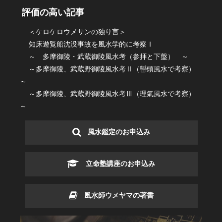
評価の高い記事
＜ケロケロウメサンの独り言＞
知床遊覧船沈没事故を風水学的に考察Ⅰ
～ 多摩御陵・武蔵御陵風水考（参拝と下盤） ～
～多摩御陵、武蔵野御陵風水考Ⅱ（巒頭風水で考察）
～
～多摩御陵、武蔵野御陵風水考Ⅲ（理氣風水で考察）
～
風水鑑定のお申込み
立命塾講座のお申込み
風水師ウメヤマの著書