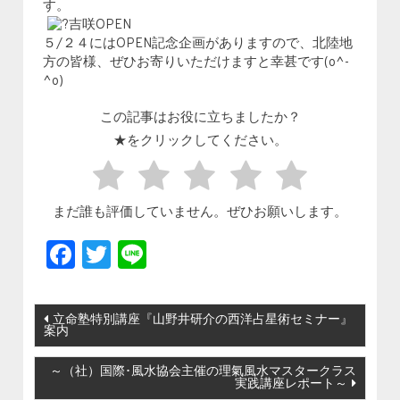
す。
５/２４にはOPEN記念企画がありますので、北陸地
方の皆様、ぜひお寄りいただけますと幸甚です(o^-
^o)
この記事はお役に立ちましたか？
★をクリックしてください。
まだ誰も評価していません。ぜひお願いします。
Facebook
Twitter
Line
投稿ナビゲーション
立命塾特別講座『山野井研介の西洋占星術セミナー』
案内
～（社）国際･風水協会主催の理氣風水マスタークラス
実践講座レポート～