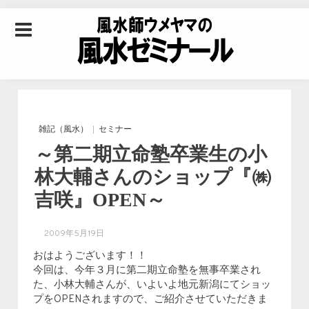
Skip to content
風水師ウメヤマの風
水ゼミナール｜風水
雑記（風水）
セミナー
～第二期立命塾卒業生の小
学・四柱推命学・易
林大輔さんのショップ『㈱
吉咲』OPEN～
学を合わせた立命講
2009年5月19日
座
おはようございます！！
今回は、今年３月に第二期立命塾を無事卒業され
た、小林大輔さんが、いよいよ地元新潟にてショッ
プをOPENされますので、ご紹介させていただきま