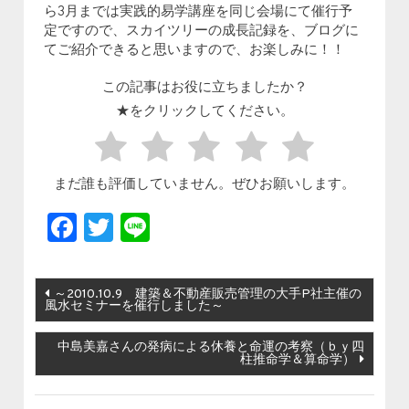
ら3月までは実践的易学講座を同じ会場にて催行予
定ですので、スカイツリーの成長記録を、ブログに
てご紹介できると思いますので、お楽しみに！！
この記事はお役に立ちましたか？
★をクリックしてください。
まだ誰も評価していません。ぜひお願いします。
Facebook
Twitter
Line
投稿ナビゲーション
～2010.10.9 建築＆不動産販売管理の大手P社主催の
風水セミナーを催行しました～
中島美嘉さんの発病による休養と命運の考察（ｂｙ四
柱推命学＆算命学）