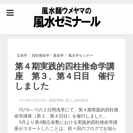
Skip to content
風水師ウメヤマの風
水ゼミナール｜風水
立命学
四柱推命学・算命学
風水学セミナー
第４期実践的四柱推命学講
学・四柱推命学・易
座 第３、第４日目 催行
しました
学を合わせた立命講
,
,
2010年10月20日
調候用神
竣工
四柱推命
座
10/16～17の２日間浅草にて、第４期実践的四柱推
命学講座（第３、第４日目）を催行しました。
9月より第4期立命塾における実践的四柱推命学講
座がスタートしたことは、前々回のブログでお知ら