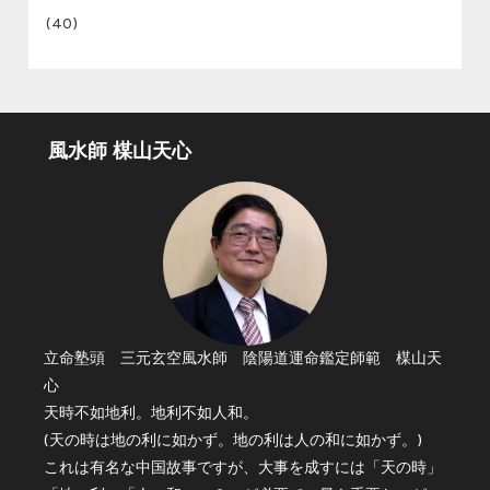
(40)
風水師 楳山天心
立命塾頭 三元玄空風水師 陰陽道運命鑑定師範 楳山天
心
天時不如地利。地利不如人和。
(天の時は地の利に如かず。地の利は人の和に如かず。)
これは有名な中国故事ですが、大事を成すには「天の時」