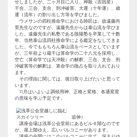
せしましたが、二ヶ月目に入り、神殺（吉凶星）、
干合、三合、支合、刑冲破害、大運（十年運）、歳
運（流年）の割り出し方等を学びました。
ウメサンの四柱推命学における師匠は、故遠藤尚
里先生なのですが、遠藤先生からは泰山流を学びま
した。遠藤先生の私塾である陰陽塾を卒業して十数
年、当然泰山流四柱推命学による鑑定をなしてきま
した。今でももちろん泰山流をベースとしています
が、三年前より蔵干は算命学の二十八元を採用し、
空亡（算命学では天冲殺）の解釈、三合、支合、刑
冲破害等の解釈は、算命学の陰占を取り入れており
ます。
その理由に関しては、後日取り上げたいと思って
います。
11月はいよいよ調候用神、正格と変格、各通変星
の意味を学ぶ予定です。
追伸）
講座会場は浅草公会堂前にあるビル６階なのです
が、屋上階ゆえ、広いバルコニーがあります。
講座の合間にはこのバルコニーに出て、深まりゆ