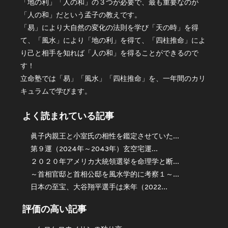
「地の利」「人の和」の３つが必要で、最も重要なのが
「人の和」だという孟子の教えです。
「易」により大自然の変化の法則を学び「天の時」を得
て、「風水」により「地の利」を得て、「四柱推命」によ
り己と相手を知れば「人の和」を得ることができるので
す！
立命塾では「易」「風水」「四柱推命」を、一年間のカリ
キュラムで学びます。
よく読まれている記事
眞子内親王と小室氏の相性を鑑定させていた...
第９運（2024年～2043年）玄空宅運...
２０２０年アメリカ大統領選挙を命理学と断...
～首相官邸と首相公邸を風水学的に考察１～...
日本の至宝、大谷翔平選手は来年（2022...
評価の高い記事