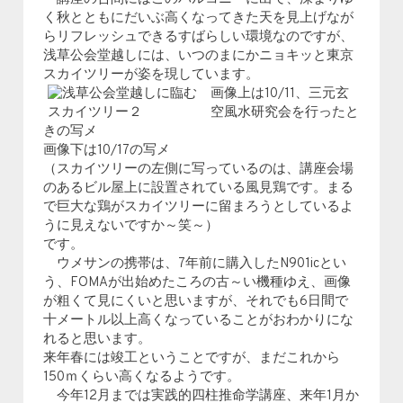
く秋とともにだいぶ高くなってきた天を見上げなが
らリフレッシュできるすばらしい環境なのですが、
浅草公会堂越しには、いつのまにかニョキッと東京
スカイツリーが姿を現しています。
画像上は10/11、三元玄
空風水研究会を行ったと
きの写メ
画像下は10/17の写メ
（スカイツリーの左側に写っているのは、講座会場
のあるビル屋上に設置されている風見鶏です。まる
で巨大な鶏がスカイツリーに留まろうとしているよ
うに見えないですか～笑～）
です。
ウメサンの携帯は、7年前に購入したN901icとい
う、FOMAが出始めたころの古～い機種ゆえ、画像
が粗くて見にくいと思いますが、それでも6日間で
十メートル以上高くなっていることがおわかりにな
れると思います。
来年春には竣工ということですが、まだこれから
150ｍくらい高くなるようです。
今年12月までは実践的四柱推命学講座、来年1月か