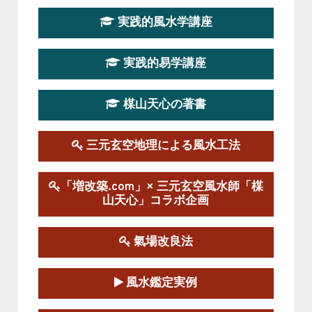
この講座はただ今募集中です。
実践的風水学講座
第19期立命塾実践的四柱推命学講座
2026-03-20～2026-07-19
実践的易学講座
この講座の募集は終了しました。
楳山天心の著書
第１９期立命塾実践的風水学講座
2025-09-13～2026-03-01
この講座の募集は終了しました。
三元玄空地理による風水工法
陰宅三元玄空風水講座
「増改築.com」× 三元玄空風水師「楳
2025-06-07～2025-06-08
山天心」コラボ企画
この講座の募集は終了しました。
氣場改良法
第１８期立命塾『実践的易学講座』
2025-06-21～2025-08-24
風水鑑定実例
この講座の募集は終了しました。