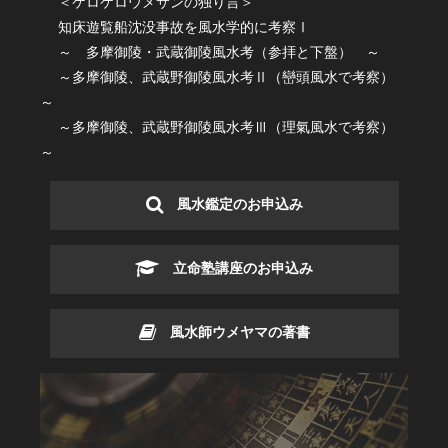
＜ケロケロウメサンの独り言＞
知床遊覧船沈没事故を風水学的に考察Ⅰ
～ 多摩御陵・武蔵御陵風水考（参拝と下盤） ～
～多摩御陵、武蔵野御陵風水考Ⅱ（巒頭風水で考察）
～
～多摩御陵、武蔵野御陵風水考Ⅲ（理氣風水で考察）
～
風水鑑定のお申込み
立命塾講座のお申込み
風水師ウメヤマの著書