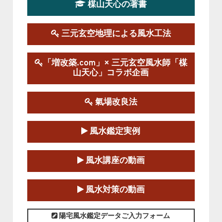
楳山天心の著書
第１９期立命塾実践的風水学講座
2025-09-13～2026-03-01
この講座の募集は終了しました。
三元玄空地理による風水工法
陰宅三元玄空風水講座
「増改築.com」× 三元玄空風水師「楳
2025-06-07～2025-06-08
山天心」コラボ企画
この講座の募集は終了しました。
氣場改良法
第１８期立命塾『実践的易学講座』
2025-06-21～2025-08-24
風水鑑定実例
この講座の募集は終了しました。
第１８期立命塾「実践的四柱立命学（四
風水講座の動画
柱推命学）講座」
2025-01-11～2025-05-11
風水対策の動画
この講座の募集は終了しました。
陽宅風水鑑定データご入力フォーム