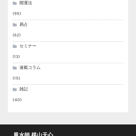
開運法
(95)
易占
(62)
セミナー
(13)
連載コラム
(15)
雑記
(40)
風水師 楳山天心