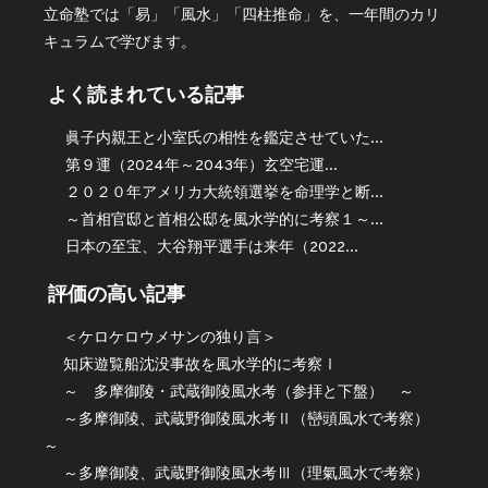
立命塾では「易」「風水」「四柱推命」を、一年間のカリ
キュラムで学びます。
よく読まれている記事
眞子内親王と小室氏の相性を鑑定させていた...
第９運（2024年～2043年）玄空宅運...
２０２０年アメリカ大統領選挙を命理学と断...
～首相官邸と首相公邸を風水学的に考察１～...
日本の至宝、大谷翔平選手は来年（2022...
評価の高い記事
＜ケロケロウメサンの独り言＞
知床遊覧船沈没事故を風水学的に考察Ⅰ
～ 多摩御陵・武蔵御陵風水考（参拝と下盤） ～
～多摩御陵、武蔵野御陵風水考Ⅱ（巒頭風水で考察）
～
～多摩御陵、武蔵野御陵風水考Ⅲ（理氣風水で考察）