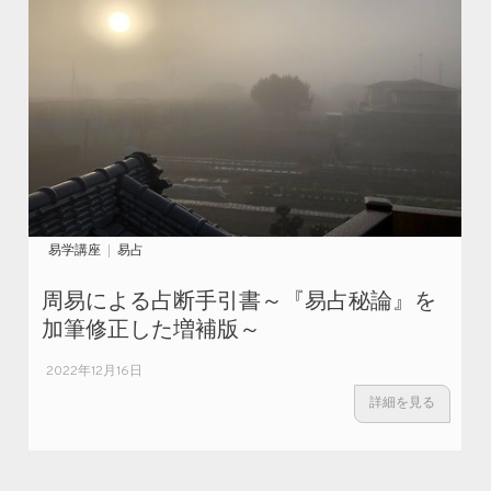
易学講座
易占
周易による占断手引書～『易占秘論』を
加筆修正した増補版～
2022年12月16日
詳細を見る