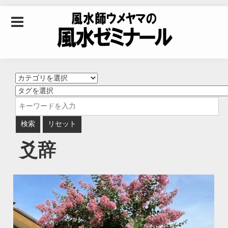
Skip to content
風水師ウメヤマの風
水ゼミナール｜風水
学・四柱推命学・易
爻辞
学を合わせた立命講
座