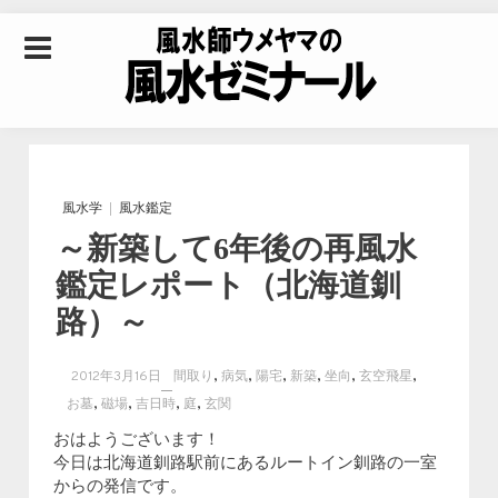
Skip to content
風水師ウメヤマの風
水ゼミナール｜風水
風水学
風水鑑定
～新築して6年後の再風水
学・四柱推命学・易
鑑定レポート（北海道釧
路）～
学を合わせた立命講
,
,
,
,
,
,
2012年3月16日
間取り
病気
陽宅
新築
坐向
玄空飛星
座
,
,
,
,
お墓
磁場
吉日時
庭
玄関
おはようございます！
今日は北海道釧路駅前にあるルートイン釧路の一室
からの発信です。