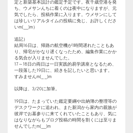
定と新築基本設計の鑑定予定です。夜千歳空港を発
ち、ウメサンんちに着くのは夜中になりますが、元
気でしたら、投稿作業に入ります。ウメサンにして
は珍しいリアルタイムの投稿に免じ、お許しくださ
いm(__)m）
追記）
結局16日は、帰路の航空機が1時間遅れたこともあ
り、帰宅がかなり遅くなったため、編集作業にかか
る気合が入りませんでした。
17～18日の両日は一日実践的易学講座となるため、
一段落した19日に、続きを記したいと思います。
すみませんm(_ _)m
以降は、3/20に加筆。
19日は、たまっていた鑑定要綱や出納簿の整理等の
デスクワークに追われ、また新潟から家内の親族が
彼岸でお墓参りに来てくれていたこともあり、気に
はなりながらもブログ投稿の時間を割くには至りま
せんでしたm(__)m