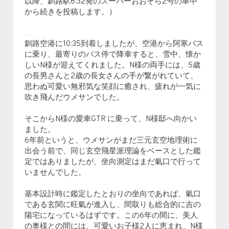
以降、釧路駅6:32発のスーパーおおぞら2号の車中
から続きを投稿します。）
…
釧路空港に10:35到着しましたが、空港から阿寒バス
に乗り、最寄りのバス停で降車すると、雪中、懐か
しいN様が迎えてくれました。N様の両手には、5歳
の長男さんと2歳の長女さんの手が繋がれていて、
思わぬ可愛い無邪気な笑顔に癒され、疲れが一気に
吹き飛んだウメサンでした。
そこからN様の愛車GTR に乗って、N様邸へ向かい
ました。
6年前というと、ウメサンがまだ三元玄空地理術に
出会う前で、同じ玄空飛星派理論をベースとした鑑
定ではありましたが、坐向測定はまだ氣口で行って
いませんでした。
基本設計時に鑑定したとおりの坐向であれば、氣口
である玄関に旺氣が進入し、間取りも総合的に吉の
陽宅になっているはずです。この6年の間に、美人
の奥様との間には、可愛いお子様2人に恵まれ、N様