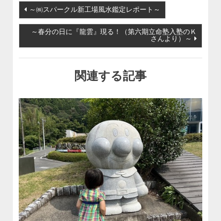
投稿ナビゲーション
～㈱スパークル新工場風水鑑定レポート～
～春分の日に『龍雲』現る！（第六期立命塾入塾のＫ
さんより）～
関連する記事