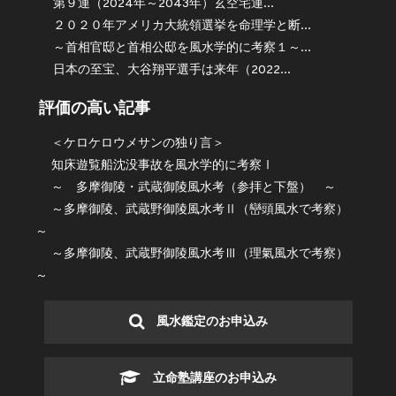
第９運（2024年～2043年）玄空宅運...
２０２０年アメリカ大統領選挙を命理学と断...
～首相官邸と首相公邸を風水学的に考察１～...
日本の至宝、大谷翔平選手は来年（2022...
評価の高い記事
＜ケロケロウメサンの独り言＞
知床遊覧船沈没事故を風水学的に考察Ⅰ
～ 多摩御陵・武蔵御陵風水考（参拝と下盤） ～
～多摩御陵、武蔵野御陵風水考Ⅱ（巒頭風水で考察）
～
～多摩御陵、武蔵野御陵風水考Ⅲ（理氣風水で考察）
～
風水鑑定のお申込み
立命塾講座のお申込み