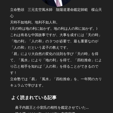
立命塾頭 三元玄空風水師 陰陽道運命鑑定師範 楳山天
心
天時不如地利。地利不如人和。
(天の時は地の利に如かず。地の利は人の和に如かず。)
これは有名な中国故事ですが、大事を成すには「天の時」
「地の利」「人の和」の３つが必要で、最も重要なのが
「人の和」だという孟子の教えです。
「易」により大自然の変化の法則を学び「天の時」を得
て、「風水」により「地の利」を得て、「四柱推命」によ
り己と相手を知れば「人の和」を得ることができるので
す！
立命塾では「易」「風水」「四柱推命」を、一年間のカリ
キュラムで学びます。
よく読まれている記事
眞子内親王と小室氏の相性を鑑定させていた...