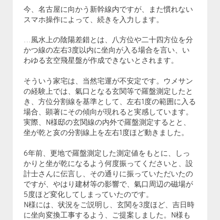
今、名古屋に向かう新幹線内ですが、また慣れない
スマホ操作によって、続きを入力します。
…風水上の陰陽差錯とは、八方位や二十四方位を分
かつ線の左右3度以内に坐向が入る場合を言い、い
わゆる玄空飛星盤が作成できないとされます。
そういう家宅は、当然宅運が不安定です。ウメサン
の経験上では、氣口となる玄関等で羅盤測定したと
き、方位分割線を基準として、左右1度の範囲に入る
場合、顕著にその傾向が現れると実感しています。
実際、N様邸の玄関線の内外で羅盤測定するとと、
坐が乾と亥の分割線上を左右1度ほど動きました。
6年前、更地で羅盤測定した測定値をもとに、しっ
かりと坐が乾になるよう何度振ってくださいと、設
計士さんに伝言し、その通りに振っていただいたの
ですが、やはり建材等の影響で、氣口周辺の磁場が
5度ほど変化してしまっていたのです。
N様には、状況をご説明し、玄関を3度ほど、吉日時
に坐向変換工事するよう、ご提案しました。N様も