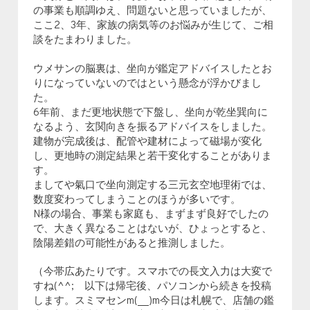
の事業も順調ゆえ、問題ないと思っていましたが、
ここ2、3年、家族の病気等のお悩みが生じて、ご相
談をたまわりました。
ウメサンの脳裏は、坐向が鑑定アドバイスしたとお
りになっていないのではという懸念が浮かびまし
た。
6年前、まだ更地状態で下盤し、坐向が乾坐巽向に
なるよう、玄関向きを振るアドバイスをしました。
建物が完成後は、配管や建材によって磁場が変化
し、更地時の測定結果と若干変化することがありま
す。
ましてや氣口で坐向測定する三元玄空地理術では、
数度変わってしまうことのほうが多いです。
N様の場合、事業も家庭も、まずまず良好でしたの
で、大きく異なることはないが、ひょっとすると、
陰陽差錯の可能性があると推測しました。
（今帯広あたりです。スマホでの長文入力は大変で
すね(^^; 以下は帰宅後、パソコンから続きを投稿
します。スミマセンm(__)m今日は札幌で、店舗の鑑