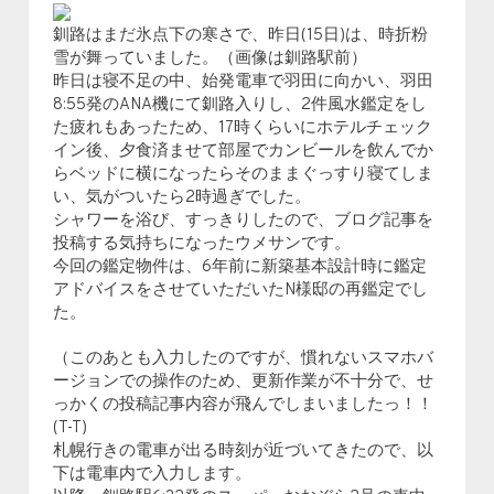
釧路はまだ氷点下の寒さで、昨日(15日)は、時折粉
雪が舞っていました。（画像は釧路駅前）
昨日は寝不足の中、始発電車で羽田に向かい、羽田
8:55発のANA機にて釧路入りし、2件風水鑑定をし
た疲れもあったため、17時くらいにホテルチェック
イン後、夕食済ませて部屋でカンビールを飲んでか
らベッドに横になったらそのままぐっすり寝てしま
い、気がついたら2時過ぎでした。
シャワーを浴び、すっきりしたので、ブログ記事を
投稿する気持ちになったウメサンです。
今回の鑑定物件は、6年前に新築基本設計時に鑑定
アドバイスをさせていただいたN様邸の再鑑定でし
た。
（このあとも入力したのですが、慣れないスマホバ
ージョンでの操作のため、更新作業が不十分で、せ
っかくの投稿記事内容が飛んでしまいましたっ！！
(T-T)
札幌行きの電車が出る時刻が近づいてきたので、以
下は電車内で入力します。