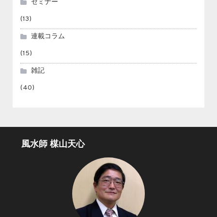
セミナー
(13)
連載コラム
(15)
雑記
(40)
風水師 楳山天心