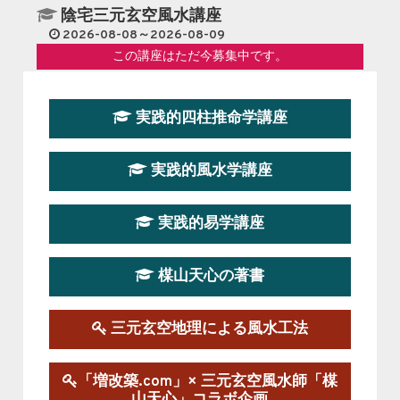
陰宅三元玄空風水講座
2026-08-08～2026-08-09
この講座はただ今募集中です。
第１９期立命塾『実践的易学講座』
実践的四柱推命学講座
2026-08-22～2026-10-25
この講座はただ今募集中です。
実践的風水学講座
第19期立命塾実践的四柱推命学講座
2026-03-20～2026-07-19
実践的易学講座
この講座の募集は終了しました。
楳山天心の著書
第１９期立命塾実践的風水学講座
2025-09-13～2026-03-01
この講座の募集は終了しました。
三元玄空地理による風水工法
陰宅三元玄空風水講座
「増改築.com」× 三元玄空風水師「楳
2025-06-07～2025-06-08
山天心」コラボ企画