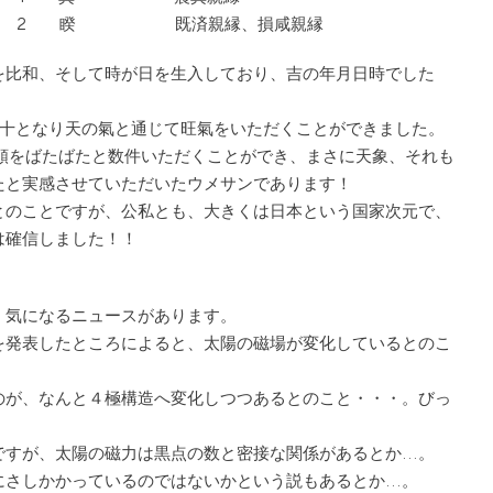
2 睽 既済親縁、損咸親縁
を比和、そして時が日を生入しており、吉の年月日時でした
合十となり天の氣と通じて旺氣をいただくことができました。
頼をばたばたと数件いただくことができ、まさに天象、それも
たと実感させていただいたウメサンであります！
とのことですが、公私とも、大きくは日本という国家次元で、
は確信しました！！
、気になるニュースがあります。
果を発表したところによると、太陽の磁場が変化しているとのこ
のが、なんと４極構造へ変化しつつあるとのこと・・・。びっ
ですが、太陽の磁力は黒点の数と密接な関係があるとか…。
にさしかかっているのではないかという説もあるとか…。