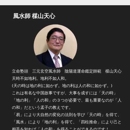
風水師 楳山天心
立命塾頭 三元玄空風水師 陰陽道運命鑑定師範 楳山天心
天時不如地利。地利不如人和。
(天の時は地の利に如かず。地の利は人の和に如かず。)
これは有名な中国故事ですが、大事を成すには「天の時」
「地の利」「人の和」の３つが必要で、最も重要なのが「人
の和」だという孟子の教えです。
「易」により大自然の変化の法則を学び「天の時」を得て、
「風水」により「地の利」を得て、「四柱推命」により己と
相手を知れば「人の和」を得ることができるのです！