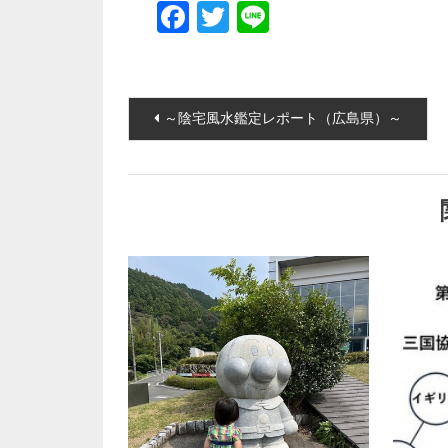
Facebook
Twitter
Line
投稿ナビゲーション
～陰宅風水鑑定レポート（広島県）～