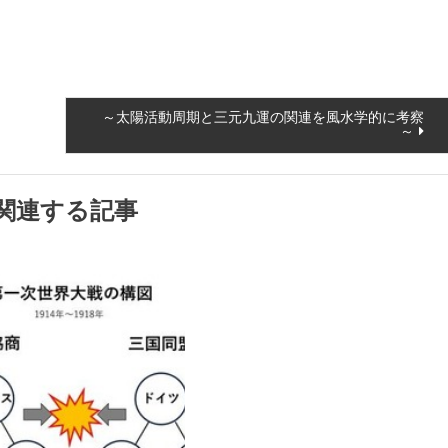
～太陽活動周期と三元九運の関連を風水学的に考察
～
関連する記事