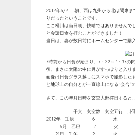
2012年5/21 朝、西は九州から北は関
りだったということです。
ここ桶川は当日朝、快晴ではありませんで
と金環日食を拝むことができました！
当日は、妻が数日前にホームセンターで購
7時前から日食が始まり、7：32～7：37
後、まさに太陽の中に月がすっぽりと入り
画像は日食グラス越しにスマホで撮影した
と地球上の自分とが一直線上になる“会合”
さて、この年月日時を玄空大卦擇日すると
干支 玄空数 玄空五行 卦運
2012年 壬辰 6 水 
5月 乙巳 7 火 3
21日 壬午 2 火