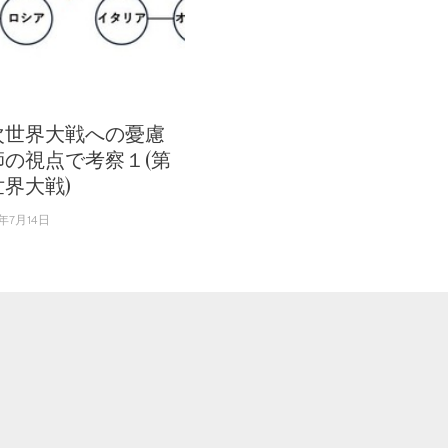
次世界大戦への憂慮
師の視点で考察１(第
界大戦)
年7月14日