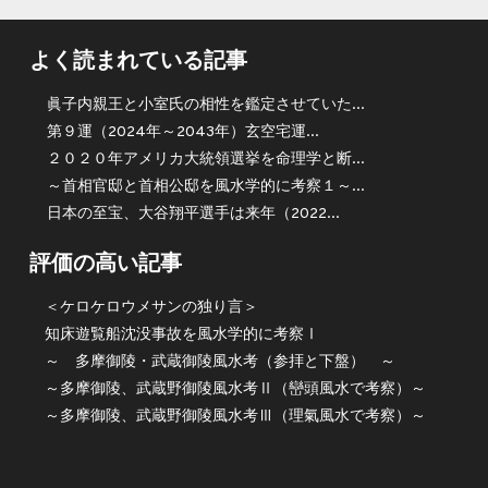
よく読まれている記事
眞子内親王と小室氏の相性を鑑定させていた...
第９運（2024年～2043年）玄空宅運...
２０２０年アメリカ大統領選挙を命理学と断...
～首相官邸と首相公邸を風水学的に考察１～...
日本の至宝、大谷翔平選手は来年（2022...
評価の高い記事
＜ケロケロウメサンの独り言＞
知床遊覧船沈没事故を風水学的に考察Ⅰ
～ 多摩御陵・武蔵御陵風水考（参拝と下盤） ～
～多摩御陵、武蔵野御陵風水考Ⅱ（巒頭風水で考察）～
～多摩御陵、武蔵野御陵風水考Ⅲ（理氣風水で考察）～