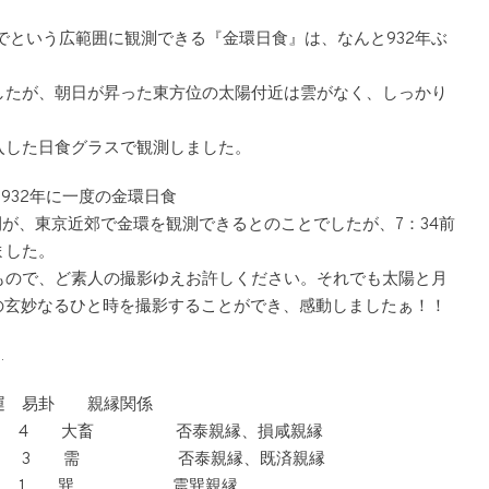
東までという広範囲に観測できる『金環日食』は、なんと932年ぶ
したが、朝日が昇った東方位の太陽付近は雲がなく、しっかり
入した日食グラスで観測しました。
の間が、東京近郊で金環を観測できるとのことでしたが、7：34前
ました。
もので、ど素人の撮影ゆえお許しください。それでも太陽と月
の玄妙なるひと時を撮影することができ、感動しましたぁ！！
…
 易卦 親縁関係
4 大畜 否泰親縁、損咸親縁
 需 否泰親縁、既済親縁
 1 巽 震巽親縁