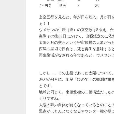
7～9時 甲辰 3 木 
玄空五行を見ると、年が日を剋入、月が日
ぁ！！
ウメサンの生庚（※）の玄空数は8ゆえ、
実際その後22日にかけて、出張鑑定のご依
太陽と月の交合という宇宙規模の天象だっ
西洋占星術で日食は、死と再生を意味する
再生復活がなされる年であると、ウメサン
しかし…、その主役であった太陽について
JAXAが4月に、衛星「ひので」の観測結
とです。
地球と同じく、南極北極の二極構造だった
くりですね。
太陽の磁力自体が弱くなっているとのこと
黒点がほとんどなくなるマウンダー極小期