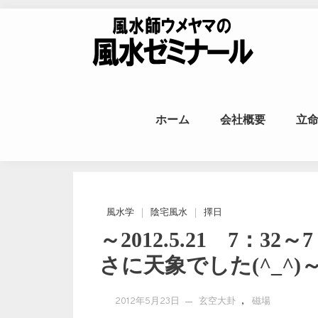
Skip to content
風水師ウメヤ
ホーム
会社概要
立
命
風水学
陰宅風水
擇日
～2012.5.21 7：3
さに天象でした(^_^)
,
2012年5月23日
玄空大卦
磁場