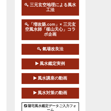
三元玄空地理による風水
工法
第１９期立命塾実践的風水
学講座
2025-09-13～2026-03-01
「増改築.com」× 三元玄
空風水師「楳山天心」コラ
この講座の募集は終了しました。
ボ企画
陰宅三元玄空風水講座
2025-06-07～2025-06-08
氣場改良法
この講座の募集は終了しました。
風水鑑定実例
第１８期立命塾『実践的易
学講座』
風水講座の動画
2025-06-21～2025-08-24
この講座の募集は終了しました。
風水対策の動画
第１８期立命塾「実践的四
柱立命学（四柱推命学）講座」
陽宅風水鑑定データご入力フォ
ーム
2025-01-11～2025-05-11