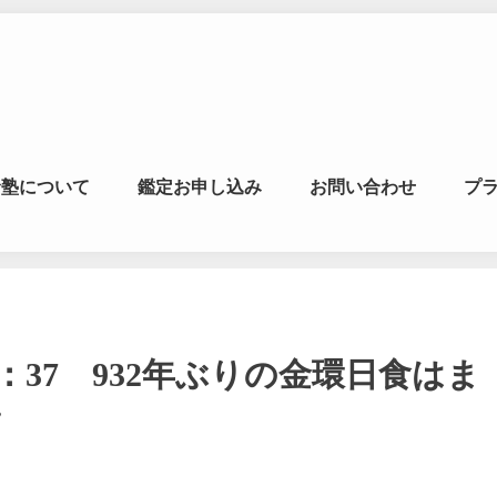
マの風水ゼミナー
命塾について
鑑定お申し込み
お問い合わせ
プ
学・易学を合わせた
2～7：37 932年ぶりの金環日食はま
～