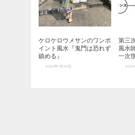
ケロケロウメサンのワンポ
第三
イント風水『鬼門は恐れず
風水
鎮める』
一次世
2026年7月30日
2026