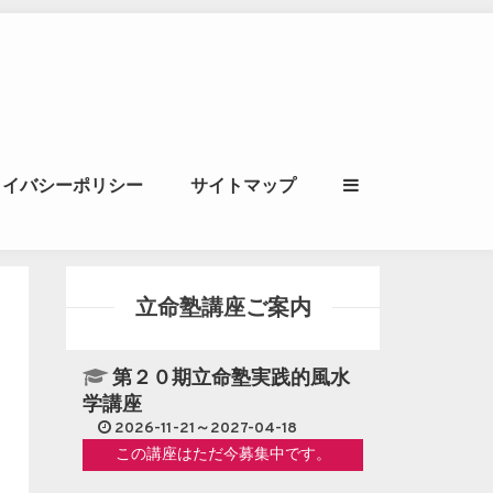
ル｜風水学・四柱推
ライバシーポリシー
サイトマップ
立命講座
立命塾講座ご案内
第２０期立命塾実践的風水
学講座
2026-11-21～2027-04-18
この講座はただ今募集中です。