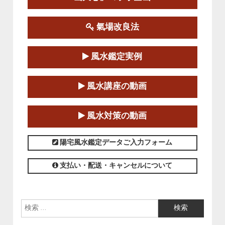
この講座の募集は終了しました。
氣場改良法
第１８期立命塾『実践的易学講座』
2025-06-21～2025-08-24
風水鑑定実例
この講座の募集は終了しました。
第１８期立命塾「実践的四柱立命学（四
風水講座の動画
柱推命学）講座」
2025-01-11～2025-05-11
風水対策の動画
この講座の募集は終了しました。
陽宅風水鑑定データご入力フォーム
支払い・配送・キャンセルについて
検索: