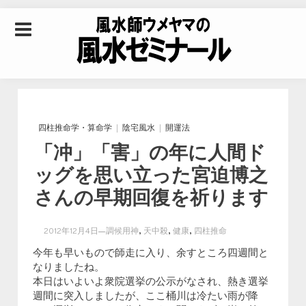
Skip to content
風水師ウメヤマの風
水ゼミナール｜風水
四柱推命学・算命学
陰宅風水
開運法
「冲」「害」の年に人間ド
学・四柱推命学・易
ッグを思い立った宮迫博之
さんの早期回復を祈ります
学を合わせた立命講
,
,
,
2012年12月4日
調候用神
天中殺
健康
四柱推命
座
今年も早いもので師走に入り、余すところ四週間と
なりましたね。
本日はいよいよ衆院選挙の公示がなされ、熱き選挙
週間に突入しましたが、ここ桶川は冷たい雨が降