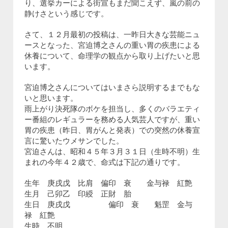
り、選挙カーによる街宣もまだ聞こえず、嵐の前の
静けさという感じです。
さて、１２月最初の投稿は、一昨日大きな芸能ニュ
ースとなった、宮迫博之さんの重い胃の疾患による
休養について、命理学の観点から取り上げたいと思
います。
宮迫博之さんについてはいまさら説明するまでもな
いと思います。
雨上がり決死隊のボケを担当し、多くのバラエティ
ー番組のレギュラーを務める人気芸人ですが、重い
胃の疾患（昨日、胃がんと発表）での突然の休養宣
言に驚いたウメサンでした。
宮迫さんは、昭和４５年３月３１日（生時不明）生
まれの今年４２歳で、命式は下記の通りです。
生年 庚戌戊 比肩 偏印 衰 金与禄 紅艶
生月 己卯乙 印綬 正財 胎
生日 庚戌戊 偏印 衰 魁罡 金与
禄 紅艶
生時 不明