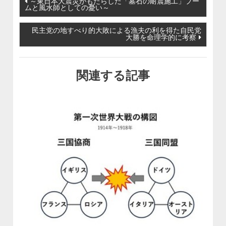
投稿ナビゲーション
～東日本大震災がもたらした「墓石の耐震施工」ブー
ムと風水師としての憂い～
民主党の地すべり的大敗による漁夫の利を得た自民党
大勝を命理学的に考察
関連する記事