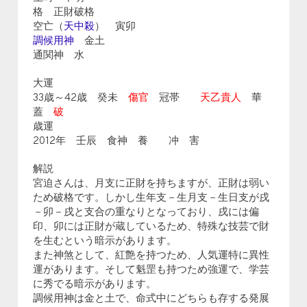
格 正財破格
空亡（
天中殺
） 寅卯
調候用神
金土
通関神 水
大運
33歳～42歳 癸未
傷官
冠帯
天乙貴人
華
蓋
破
歳運
2012年 壬辰 食神 養 冲 害
解説
宮迫さんは、月支に正財を持ちますが、正財は弱い
ため破格です。しかし生年支－生月支－生日支が戌
－卯－戌と支合の重なりとなっており、戌には偏
印、卯には正財が蔵しているため、特殊な技芸で財
を生むという暗示があります。
また神煞として、紅艶を持つため、人気運特に異性
運があります。そして魁罡も持つため強運で、学芸
に秀でる暗示があります。
調候用神は金と土で、命式中にどちらも存する発展