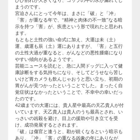
ひび割れが大きくなり、コップの中の水が漏れてし
まうのです。
宮迫さんにとって今年は、まさに「破」と「冲」
「害」が重なる年で、“精神と肉体の不一致”なる暗
示を持つ「害」が、疾患という形で現れたと思われ
ます。
もともと土性の強い命式に加え、大運は未（土）
運、歳運も辰（土）運にありますが、「害」と五行
の土性大過が重なると、がんなどの悪性腫瘍になり
やすい傾向があるようです。
芸能ニュースを読むと、急に人間ドッグに入って健
康診断をする気持ちになり、そしてどうせなら苦し
いけど胃カメラも飲んじゃおうと思い立ち、初期の
胃がんが見つかったということでした。まったく自
覚症状はなかったということで、不幸中の幸いだっ
たのです。
42歳までの大運には、貴人星中最高の天乙貴人が付
いています。天乙貴人は貴人のうち最高とされ、い
っさいの凶殺を避け、目上の援助や引き立てを受
け、成功発展するとされます。
「破」は傷官と逢うと、勘が鋭くなるという暗示も
あり、「冲」「害」の重なる凶象の年にありなが