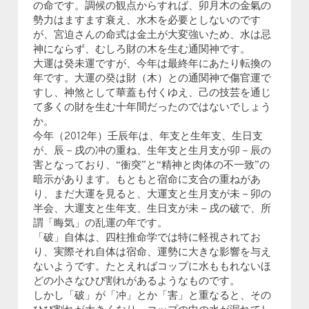
の命です。調候の観点からすれば、卯月木の金氣の
勢力はますます衰え、水木を必要としないのです
が、宮迫さんの命式は金土が大変強いため、水は忌
神にならず、むしろ財の木を生む通関神です。
大運は癸未運ですが、今年は最終年にあたり転換の
年です。大運の癸は財（木）との通関神で傷官運で
すし、神煞として華蓋も付くゆえ、己の技芸を通じ
て多くの財を生む十年間だったのではないでしょう
か。
今年（2012年）壬辰年は、年支と生年支、生日支
が、辰－戌の冲の重ね、生年支と生月支が卯－辰の
害となっており、“衝突”と“精神と肉体の不一致”の
暗示があります。もともと宿命に支合の重ねがあ
り、まだ大運を見ると、大運支と生月支が未－卯の
半会、大運支と生年支、生日支が未－戌の破で、所
謂「晦気」の乱運の年です。
「破」自体は、四柱推命学では特に軽視されてお
り、実際それ自体は宿命、運勢に大きな影響を与え
ないようです。たとえればコップに水ももれないほ
どの小さなひび割れがあるようなものです。
しかし「破」が「冲」とか「害」と重なると、その