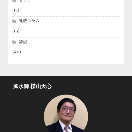
セミナー
(13)
連載コラム
(15)
雑記
(40)
風水師 楳山天心