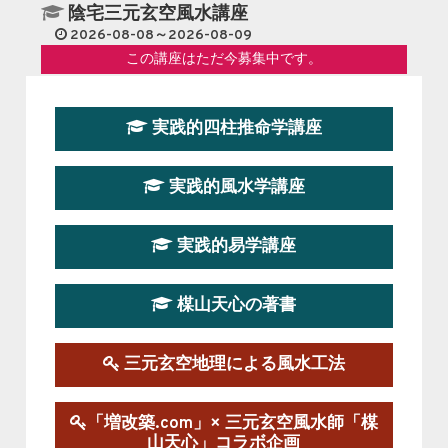
陰宅三元玄空風水講座
2026-08-08～2026-08-09
この講座はただ今募集中です。
第１９期立命塾『実践的易学講座』
実践的四柱推命学講座
2026-08-22～2026-10-25
この講座はただ今募集中です。
実践的風水学講座
第19期立命塾実践的四柱推命学講座
2026-03-20～2026-07-19
実践的易学講座
この講座の募集は終了しました。
楳山天心の著書
第１９期立命塾実践的風水学講座
2025-09-13～2026-03-01
この講座の募集は終了しました。
三元玄空地理による風水工法
陰宅三元玄空風水講座
「増改築.com」× 三元玄空風水師「楳
2025-06-07～2025-06-08
山天心」コラボ企画