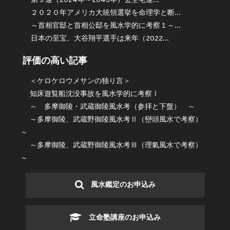
第９運（2024年～2043年）玄空宅運...
２０２０年アメリカ大統領選挙を命理学と断...
～首相官邸と首相公邸を風水学的に考察１～...
日本の至宝、大谷翔平選手は来年（2022...
評価の高い記事
＜ケロケロウメサンの独り言＞
知床遊覧船沈没事故を風水学的に考察Ⅰ
～ 多摩御陵・武蔵御陵風水考（参拝と下盤） ～
～多摩御陵、武蔵野御陵風水考Ⅱ（巒頭風水で考察）
～
～多摩御陵、武蔵野御陵風水考Ⅲ（理氣風水で考察）
～
風水鑑定のお申込み
立命塾講座のお申込み