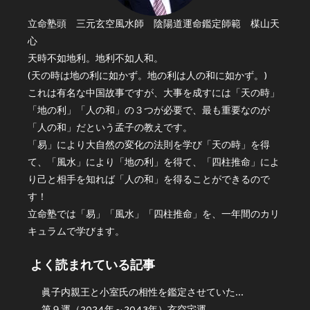
立命塾頭 三元玄空風水師 陰陽道運命鑑定師範 楳山天
心
天時不如地利。地利不如人和。
(天の時は地の利に如かず。地の利は人の和に如かず。)
これは有名な中国故事ですが、大事を成すには「天の時」
「地の利」「人の和」の３つが必要で、最も重要なのが
「人の和」だという孟子の教えです。
「易」により大自然の変化の法則を学び「天の時」を得
て、「風水」により「地の利」を得て、「四柱推命」によ
り己と相手を知れば「人の和」を得ることができるので
す！
立命塾では「易」「風水」「四柱推命」を、一年間のカリ
キュラムで学びます。
よく読まれている記事
眞子内親王と小室氏の相性を鑑定させていた...