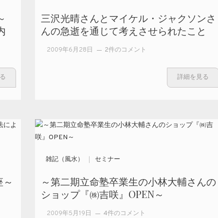
～
三沢光晴さんとマイケル・ジャクソンさ
内
んの急逝を通じて考えさせられたこと
三沢光晴さん
2009年6月28日
2件のコメント
とマイケル・
ジャクソンさ
る
詳細を見る
んの急逝を通
じて考えさせ
られたこと へ
の
雑記（風水）
セミナー
座～
～第二期立命塾卒業生の小林大輔さんの
ショップ『㈱吉咲』OPEN～
～第二期立命
2009年5月19日
4件のコメント