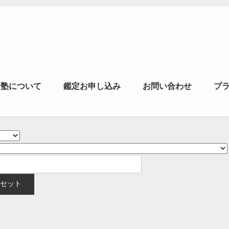
マの風水ゼミナー
命塾について
鑑定お申し込み
お問い合わせ
プ
学・易学を合わせた