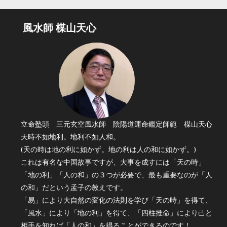
風水師 楳山天心
立命塾頭 三元玄空風水師 陰陽道運命鑑定師範 楳山天心
天時不如地利。地利不如人和。
(天の時は地の利に如かず。地の利は人の和に如かず。)
これは有名な中国故事ですが、大事を成すには「天の時」
「地の利」「人の和」の３つが必要で、最も重要なのが「人
の和」だという孟子の教えです。
「易」により大自然の変化の法則を学び「天の時」を得て、
「風水」により「地の利」を得て、「四柱推命」により己と
相手を知れば「人の和」を得ることができるのです！