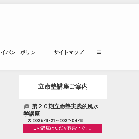
ル｜風水学・四柱推
ライバシーポリシー
サイトマップ
立命講座
立命塾講座ご案内
第２０期立命塾実践的風水
学講座
2026-11-21～2027-04-18
この講座はただ今募集中です。