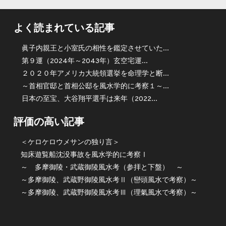
よく読まれている記事
眞子内親王と小室氏の相性を鑑定させていた...
第９運（2024年～2043年）玄空宅運...
２０２０年アメリカ大統領選挙を命理学と断...
～首相官邸と首相公邸を風水学的に考察１～...
日本の至宝、大谷翔平選手は来年（2022...
評価の高い記事
＜ケロケロウメサンの独り言＞
知床遊覧船沈没事故を風水学的に考察Ⅰ
～ 多摩御陵・武蔵御陵風水考（参拝と下盤） ～
～多摩御陵、武蔵野御陵風水考Ⅱ（巒頭風水で考察）～
～多摩御陵、武蔵野御陵風水考Ⅲ（理氣風水で考察）～