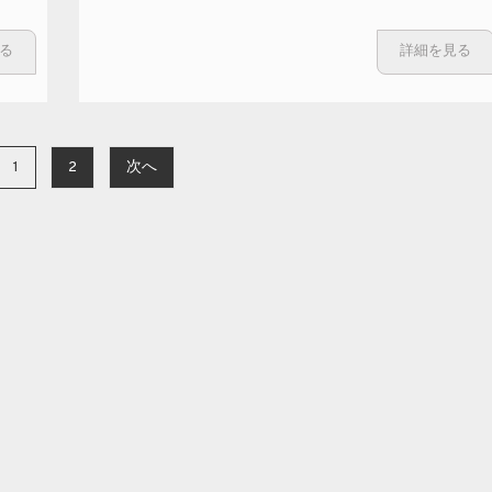
塾卒業生の小
林大輔さんの
る
詳細を見る
ショップ『㈱
吉咲』OPEN～
への
1
2
次へ