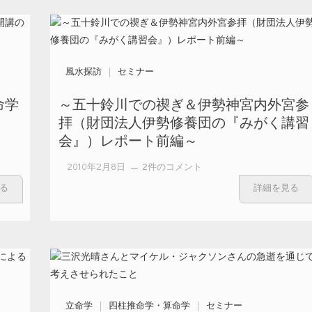
命学講
座 開講
しました
風水探訪
セミナー
命学
～五十鈴川での禊ぎ＆伊勢神宮内外宮参
拝（財団法人伊勢修養団の『みがく講習
会』）レポート前編～
～五十鈴川で
2010年2月8日
2件のコメント
の禊ぎ＆伊勢
る
詳細を見る
神宮内外宮参
拝（財団法人
伊勢修養団の
『みがく講習
会』）レポー
ト前編～ への
立命学
四柱推命学・算命学
セミナー