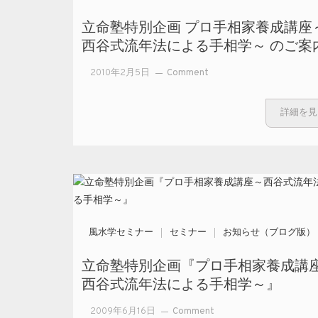
座』
立命塾特別企画 プロ手相家養成講座
９月
西谷式流年法による手相学～ のご案
開講
のお
on
2010年2月5日
Comment
知ら
立
せ～
命
詳細を見
塾
特
別
企
画
プ
ロ
風水学セミナー
セミナー
お知らせ（ブログ版）
手
相
立命塾特別企画『プロ手相家養成講
家
西谷式流年法による手相学～』
養
成
on
2009年6月16日
Comment
講