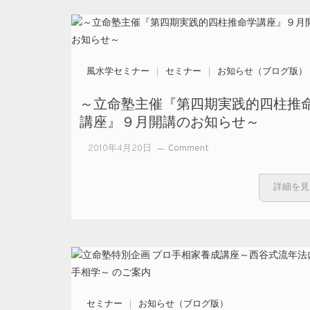
風水学セミナー
セミナー
お知らせ（ブログ版）
～立命塾主催『第四期実践的四柱推
講座』９月開講のお知らせ～
on
2010年4月20日
Comment
～立
命塾
詳細を見
主催
『第
四期
実践
的四
柱推
命学
セミナー
お知らせ（ブログ版）
講