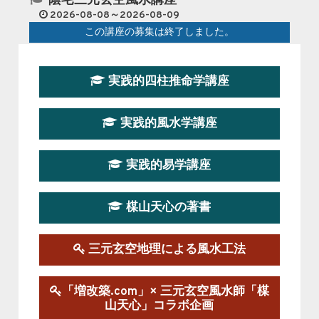
陰宅三元玄空風水講座
2026-08-08～2026-08-09
この講座の募集は終了しました。
第１９期立命塾『実践的易学講座』
実践的四柱推命学講座
2026-08-22～2026-10-25
この講座はただ今募集中です。
実践的風水学講座
第19期立命塾実践的四柱推命学講座
2026-03-20～2026-07-19
実践的易学講座
この講座の募集は終了しました。
楳山天心の著書
第１９期立命塾実践的風水学講座
2025-09-13～2026-03-01
この講座の募集は終了しました。
三元玄空地理による風水工法
陰宅三元玄空風水講座
「増改築.com」× 三元玄空風水師「楳
2025-06-07～2025-06-08
山天心」コラボ企画