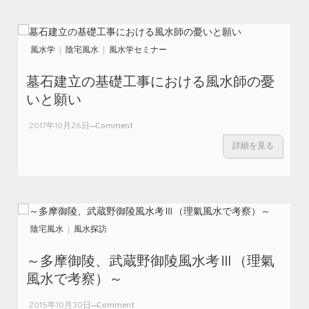
(^^♪
遺
体
遺
棄
風水学
陰宅風水
風水学セミナー
事
件
墓石建立の基礎工事における風水師の憂
を
いと願い
風
水
on
2017年10月26日
Comment
学
墓
詳細を見る
的
石
に
建
考
立
察
の
基
礎
陰宅風水
風水探訪
工
事
～多摩御陵、武蔵野御陵風水考Ⅲ（理氣
に
風水で考察）～
お
け
on ～
2015年10月30日
Comment