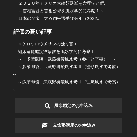
２０２０年アメリカ大統領選挙を命理学と断...
～首相官邸と首相公邸を風水学的に考察１～...
日本の至宝、大谷翔平選手は来年（2022...
評価の高い記事
＜ケロケロウメサンの独り言＞
知床遊覧船沈没事故を風水学的に考察Ⅰ
～ 多摩御陵・武蔵御陵風水考（参拝と下盤） ～
～多摩御陵、武蔵野御陵風水考Ⅱ（巒頭風水で考察）
～
～多摩御陵、武蔵野御陵風水考Ⅲ（理氣風水で考察）
～
風水鑑定のお申込み
立命塾講座のお申込み