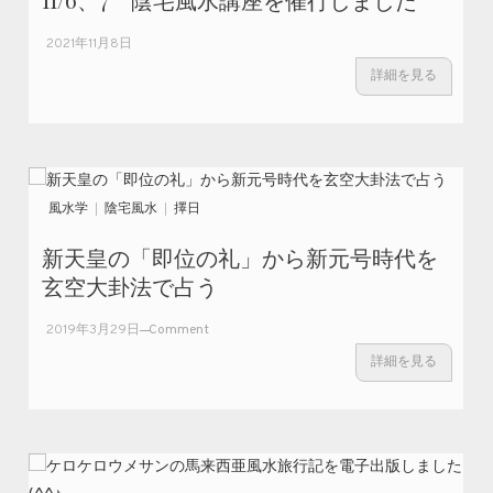
2021年11月8日
詳細を見る
風水学
陰宅風水
擇日
新天皇の「即位の礼」から新元号時代を
玄空大卦法で占う
on
2019年3月29日
Comment
新天
詳細を見る
皇の
「即
位の
礼」
から
新元