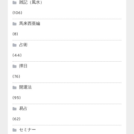
雑記（風水）
(106)
馬来西亜編
(8)
占術
(44)
擇日
(76)
開運法
(95)
易占
(62)
セミナー