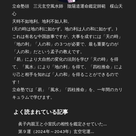
立命塾頭 三元玄空風水師 陰陽道運命鑑定師範 楳山天
心
天時不如地利。地利不如人和。
(天の時は地の利に如かず。地の利は人の和に如かず。)
これは有名な中国故事ですが、大事を成すには「天の時」
「地の利」「人の和」の３つが必要で、最も重要なのが
「人の和」だという孟子の教えです。
「易」により大自然の変化の法則を学び「天の時」を得
て、「風水」により「地の利」を得て、「四柱推命」によ
り己と相手を知れば「人の和」を得ることができるので
す！
立命塾では「易」「風水」「四柱推命」を、一年間のカリ
キュラムで学びます。
よく読まれている記事
眞子内親王と小室氏の相性を鑑定させていた...
第９運（2024年～2043年）玄空宅運...