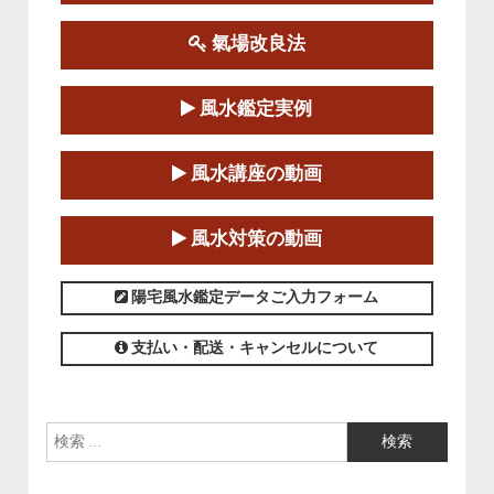
この講座の募集は終了しました。
氣場改良法
第１８期立命塾『実践的易学講座』
2025-06-21～2025-08-24
風水鑑定実例
この講座の募集は終了しました。
第１８期立命塾「実践的四柱立命学（四
風水講座の動画
柱推命学）講座」
2025-01-11～2025-05-11
風水対策の動画
この講座の募集は終了しました。
陽宅風水鑑定データご入力フォーム
支払い・配送・キャンセルについて
検索: