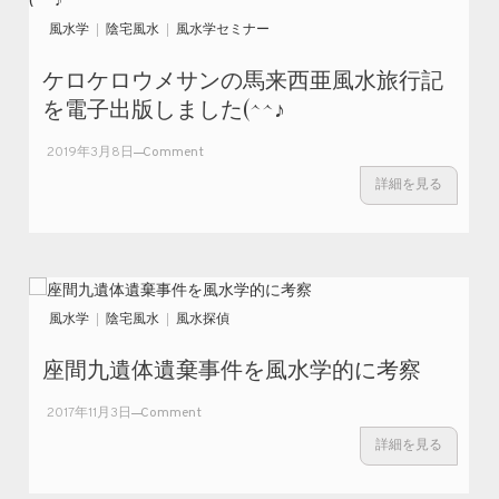
号時
風水学
陰宅風水
風水学セミナー
代を
玄空
ケロケロウメサンの馬来西亜風水旅行記
大卦
を電子出版しました(^^♪
法で
占う
on
2019年3月8日
Comment
ケロ
詳細を見る
ケロ
ウメ
サン
の馬
来西
亜風
風水学
陰宅風水
風水探偵
水旅
行記
座間九遺体遺棄事件を風水学的に考察
を電
子出
on
2017年11月3日
Comment
版し
座
詳細を見る
まし
間
た
九