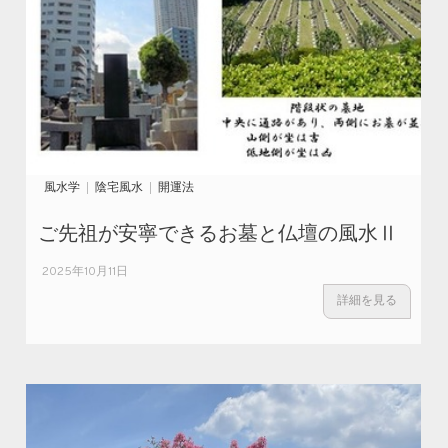
風水学
陰宅風水
開運法
ご先祖が安寧できるお墓と仏壇の風水Ⅱ
2025年10月11日
詳細を見る