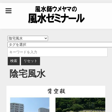
Skip to content
風水師ウメヤマの風
水ゼミナール｜風水
学・四柱推命学・易
陰宅風水
学を合わせた立命講
座