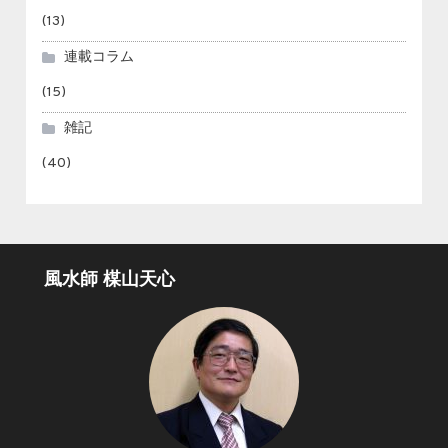
(13)
連載コラム
(15)
雑記
(40)
風水師 楳山天心