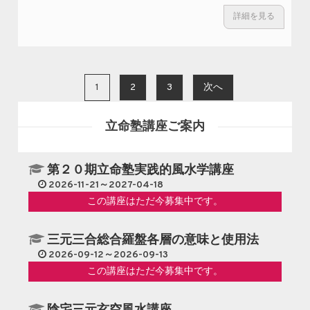
る
多摩御
詳細を見る
風
陵、武
水
蔵野御
師
陵風水
の
考
憂
投稿ナビゲーション
Ⅲ（理
1
2
3
次へ
い
氣風水
と
で考
願
立命塾講座ご案内
察）～
い
第２０期立命塾実践的風水学講座
2026-11-21～2027-04-18
この講座はただ今募集中です。
三元三合総合羅盤各層の意味と使用法
2026-09-12～2026-09-13
この講座はただ今募集中です。