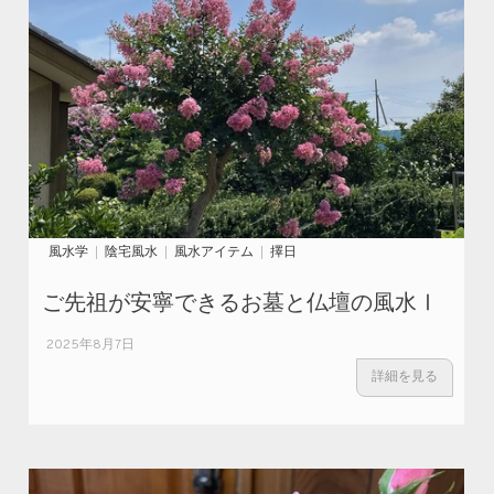
風水学
陰宅風水
風水アイテム
擇日
ご先祖が安寧できるお墓と仏壇の風水Ⅰ
2025年8月7日
詳細を見る