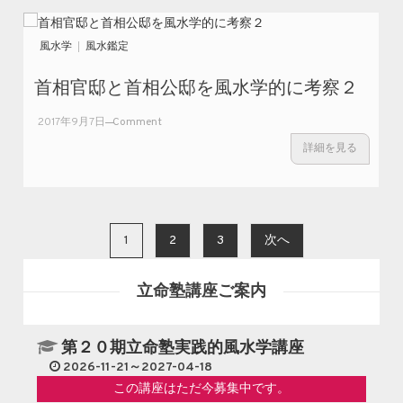
水
宮
学
殺
と
傷
風水学
風水鑑定
命
事
理
件
首相官邸と首相公邸を風水学的に考察２
学
を
的
風
on
2017年9月7日
Comment
に
水
首
詳細を見る
考
学
相
察
的
官
Ⅱ
に
邸
考
と
察
投稿ナビゲーション
首
1
2
3
次へ
相
公
立命塾講座ご案内
邸
を
風
第２０期立命塾実践的風水学講座
水
学
2026-11-21～2027-04-18
的
この講座はただ今募集中です。