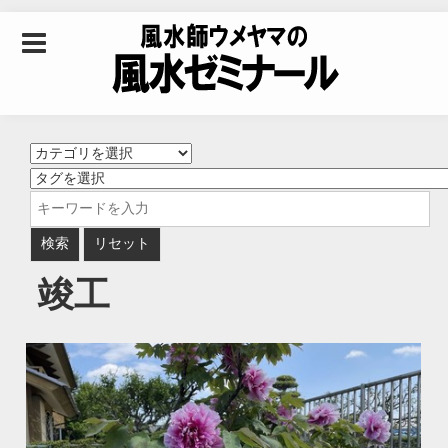
Skip to content
風水師ウメヤマの風
水ゼミナール｜風水
学・四柱推命学・易
竣工
学を合わせた立命講
座