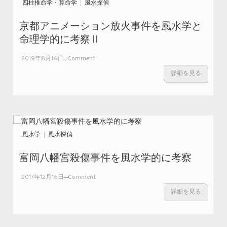
四柱推命学・算命学
風水探偵
京都アニメーション放火事件を風水学と
命理学的に考察Ⅱ
on
2019年8月16日
Comment
京
詳細を見る
都
ア
ニ
メ
ー
シ
風水学
風水探偵
ョ
ン
富岡八幡宮殺傷事件を風水学的に考察
放
火
on
2017年12月16日
Comment
事
富
詳細を見る
件
岡
を
八
風
幡