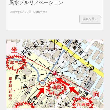
風水フルリノベーション
on
2019年8月30日
Comment
風
詳細を見る
水
フ
ル
リ
ノ
ベ
ー
シ
ョ
ン