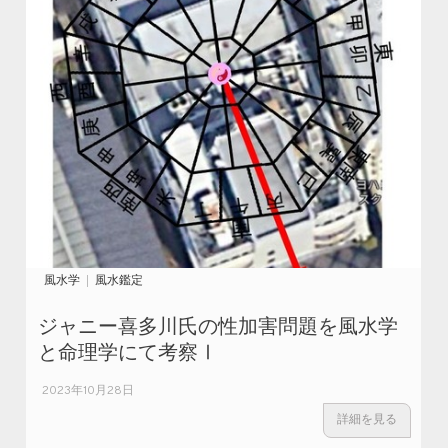
風水学
風水鑑定
ジャニー喜多川氏の性加害問題を風水学
と命理学にて考察Ⅰ
2023年10月28日
詳細を見る