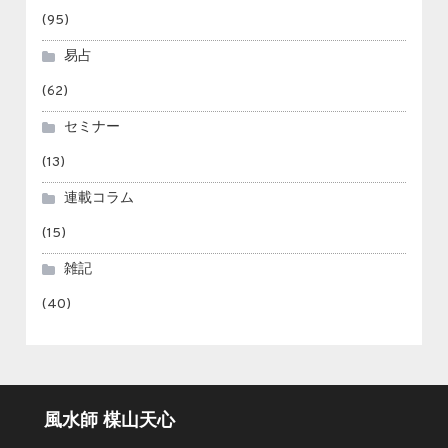
(95)
易占
(62)
セミナー
(13)
連載コラム
(15)
雑記
(40)
風水師 楳山天心