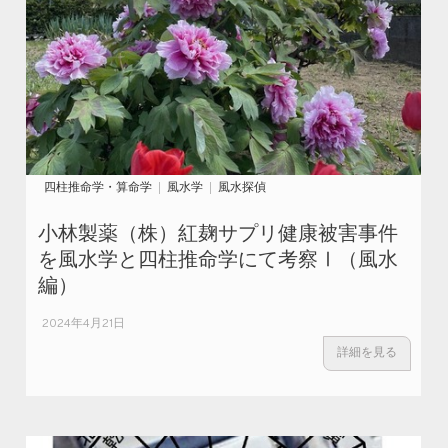
四柱推命学・算命学
風水学
風水探偵
小林製薬（株）紅麹サプリ健康被害事件
を風水学と四柱推命学にて考察Ⅰ（風水
編）
2024年4月21日
詳細を見る