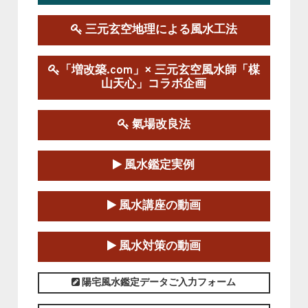
2025-09-13～2026-03-01
この講座の募集は終了しました。
三元玄空地理による風水工法
陰宅三元玄空風水講座
「増改築.com」× 三元玄空風水師「楳
2025-06-07～2025-06-08
山天心」コラボ企画
この講座の募集は終了しました。
氣場改良法
第１８期立命塾『実践的易学講座』
2025-06-21～2025-08-24
風水鑑定実例
この講座の募集は終了しました。
第１８期立命塾「実践的四柱立命学（四
風水講座の動画
柱推命学）講座」
2025-01-11～2025-05-11
風水対策の動画
この講座の募集は終了しました。
陽宅風水鑑定データご入力フォーム